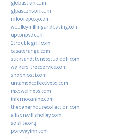
giobastian.com
glpascensori.com
rifloorepoxy.com
woolleymillingandpaving.com
uptonpvd.com
2troublegrill.com
casateranga.com
sticksandstonesstudiooh.com
walkers-treeservice.com
shopmossi.com
untamedcollectivesd.com
mxpwellness.com
infernocanine.com
thepaperhousecollection.com
allisonwillisholley.com
solslite.org
portwayinn.com