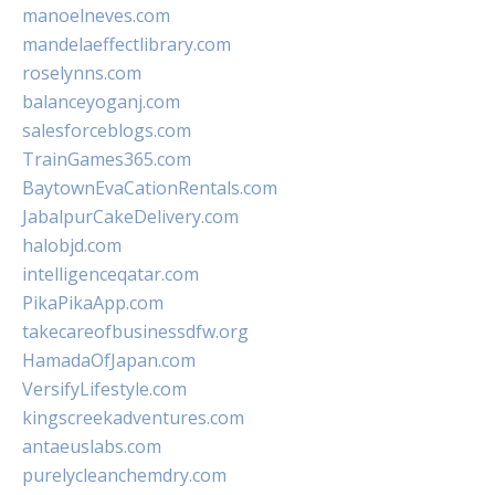
manoelneves.com
mandelaeffectlibrary.com
roselynns.com
balanceyoganj.com
salesforceblogs.com
TrainGames365.com
BaytownEvaCationRentals.com
JabalpurCakeDelivery.com
halobjd.com
intelligenceqatar.com
PikaPikaApp.com
takecareofbusinessdfw.org
HamadaOfJapan.com
VersifyLifestyle.com
kingscreekadventures.com
antaeuslabs.com
purelycleanchemdry.com