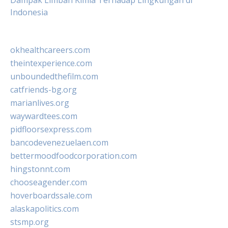
Dampak Limbah Kimia Terhadap Lingkungan di
Indonesia
okhealthcareers.com
theintexperience.com
unboundedthefilm.com
catfriends-bg.org
marianlives.org
waywardtees.com
pidfloorsexpress.com
bancodevenezuelaen.com
bettermoodfoodcorporation.com
hingstonnt.com
chooseagender.com
hoverboardssale.com
alaskapolitics.com
stsmp.org