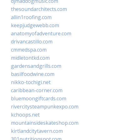
djmaddogmusic.com
thesoundarchitects.com
allin1roofing.com
keepjudgewebb.com
anatomyofadventure.com
drivancastillo.com
cmmedspa.com
midletontkd.com
gardensandgrills.com
basilfoodwine.com
nikko-tochigi.net
caribbean-corner.com
bluemoongiftcards.com
rivercitysteampunkexpo.com
kchoops.net
mountainsideskateshop.com
kirtlandcitytavern.com
301nutritionspot.com