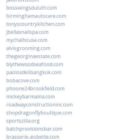
bosswingsduluth.com
birminghamautocare.com
tonyscountrykitchen.com
jbellasnailspa.com
mychaihouse.com
alvisgrooming.com
thegeorginaestate.com
blythewoodseafood.com
paolosdelibangkok.com
bobacove.com
phoone24brookfield.com
mickeybarmama.com
roadwayconstructioninc.com
shopdragonflyboutique.com
sportszilla.org
batchprovisionsbar.com
brasserie-gobette.com