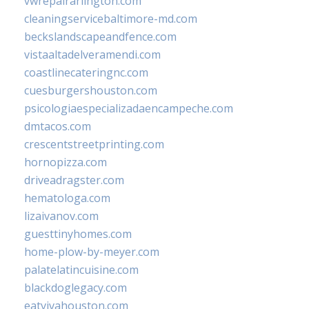
vwrepairarlington.com
cleaningservicebaltimore-md.com
beckslandscapeandfence.com
vistaaltadelveramendi.com
coastlinecateringnc.com
cuesburgershouston.com
psicologiaespecializadaencampeche.com
dmtacos.com
crescentstreetprinting.com
hornopizza.com
driveadragster.com
hematologa.com
lizaivanov.com
guesttinyhomes.com
home-plow-by-meyer.com
palatelatincuisine.com
blackdoglegacy.com
eatvivahouston.com