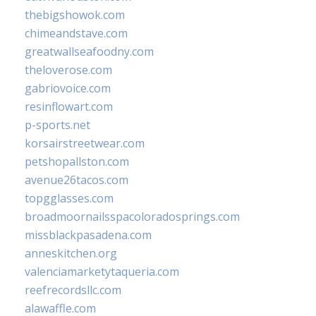
thebigshowok.com
chimeandstave.com
greatwallseafoodny.com
theloverose.com
gabriovoice.com
resinflowart.com
p-sports.net
korsairstreetwear.com
petshopallston.com
avenue26tacos.com
topgglasses.com
broadmoornailsspacoloradosprings.com
missblackpasadena.com
anneskitchen.org
valenciamarketytaqueria.com
reefrecordsllc.com
alawaffle.com