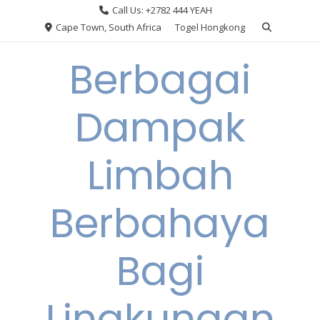
Skip
Call Us: +2782 444 YEAH
to
Cape Town, South Africa
Togel Hongkong
content
Berbagai
Dampak
Limbah
Berbahaya
Bagi
Lingkungan