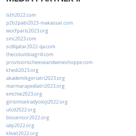
isth2022.com
p2b2pabi2023-makassar.com
wocfparis2023.org
sinc2023.com
scdlqatar2022-qa.com
thecolumbiagrill.com
provisionscheeseandwineshoppe.com
khedi2023.org
akademikgeriatri2023.org
marmarapediatri2023.org
emchie2023.org
girisimselradyoloji2022.org
utcd2022.org
biosensor2022.org
ialp2022.org
klivet2022.org