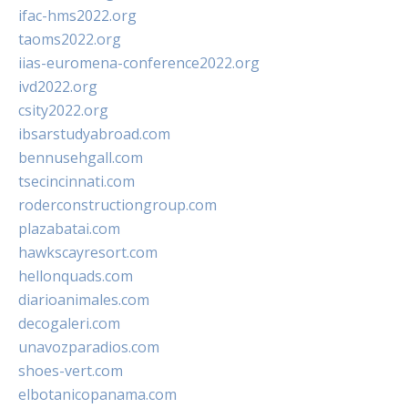
ifac-hms2022.org
taoms2022.org
iias-euromena-conference2022.org
ivd2022.org
csity2022.org
ibsarstudyabroad.com
bennusehgall.com
tsecincinnati.com
roderconstructiongroup.com
plazabatai.com
hawkscayresort.com
hellonquads.com
diarioanimales.com
decogaleri.com
unavozparadios.com
shoes-vert.com
elbotanicopanama.com