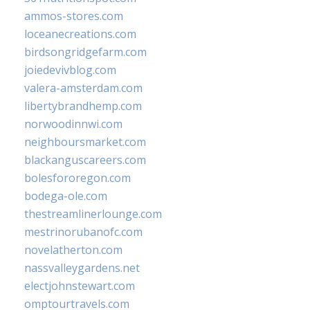
ammos-stores.com
loceanecreations.com
birdsongridgefarm.com
joiedevivblog.com
valera-amsterdam.com
libertybrandhemp.com
norwoodinnwi.com
neighboursmarket.com
blackanguscareers.com
bolesfororegon.com
bodega-ole.com
thestreamlinerlounge.com
mestrinorubanofc.com
novelatherton.com
nassvalleygardens.net
electjohnstewart.com
omptourtravels.com