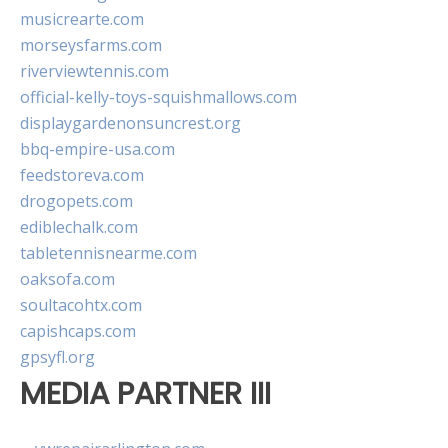
musicrearte.com
morseysfarms.com
riverviewtennis.com
official-kelly-toys-squishmallows.com
displaygardenonsuncrest.org
bbq-empire-usa.com
feedstoreva.com
drogopets.com
ediblechalk.com
tabletennisnearme.com
oaksofa.com
soultacohtx.com
capishcaps.com
gpsyfl.org
MEDIA PARTNER III