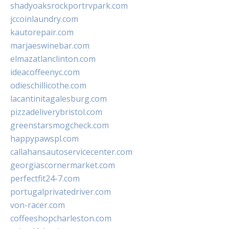
shadyoaksrockportrvpark.com
jccoinlaundry.com
kautorepair.com
marjaeswinebar.com
elmazatlanclinton.com
ideacoffeenyc.com
odieschillicothe.com
lacantinitagalesburg.com
pizzadeliverybristol.com
greenstarsmogcheck.com
happypawspl.com
callahansautoservicecenter.com
georgiascornermarket.com
perfectfit24-7.com
portugalprivatedriver.com
von-racer.com
coffeeshopcharleston.com