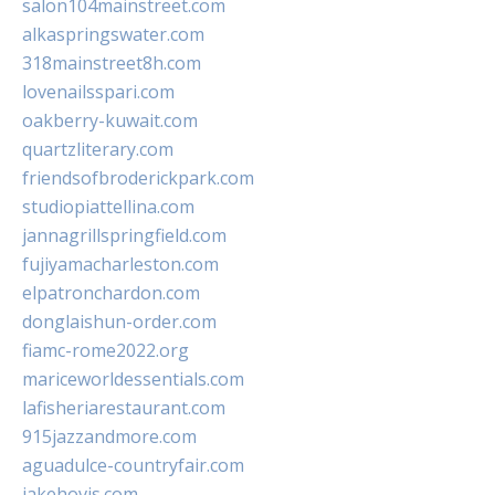
salon104mainstreet.com
alkaspringswater.com
318mainstreet8h.com
lovenailsspari.com
oakberry-kuwait.com
quartzliterary.com
friendsofbroderickpark.com
studiopiattellina.com
jannagrillspringfield.com
fujiyamacharleston.com
elpatronchardon.com
donglaishun-order.com
fiamc-rome2022.org
mariceworldessentials.com
lafisheriarestaurant.com
915jazzandmore.com
aguadulce-countryfair.com
jakehovis.com