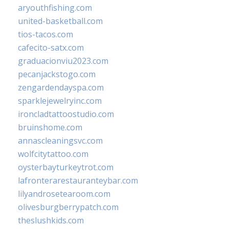
aryouthfishing.com
united-basketball.com
tios-tacos.com
cafecito-satx.com
graduacionviu2023.com
pecanjackstogo.com
zengardendayspa.com
sparklejewelryinc.com
ironcladtattoostudio.com
bruinshome.com
annascleaningsvc.com
wolfcitytattoo.com
oysterbayturkeytrot.com
lafronterarestauranteybar.com
lilyandrosetearoom.com
olivesburgberrypatch.com
theslushkids.com