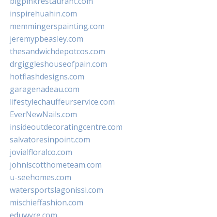
bigpinkrestaurant.com
inspirehuahin.com
memmingerspainting.com
jeremypbeasley.com
thesandwichdepotcos.com
drgiggleshouseofpain.com
hotflashdesigns.com
garagenadeau.com
lifestylechauffeurservice.com
EverNewNails.com
insideoutdecoratingcentre.com
salvatoresinpoint.com
jovialfloralco.com
johnlscotthometeam.com
u-seehomes.com
watersportslagonissi.com
mischieffashion.com
eduwyre.com