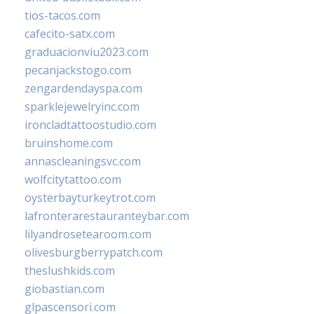
tios-tacos.com
cafecito-satx.com
graduacionviu2023.com
pecanjackstogo.com
zengardendayspa.com
sparklejewelryinc.com
ironcladtattoostudio.com
bruinshome.com
annascleaningsvc.com
wolfcitytattoo.com
oysterbayturkeytrot.com
lafronterarestauranteybar.com
lilyandrosetearoom.com
olivesburgberrypatch.com
theslushkids.com
giobastian.com
glpascensori.com