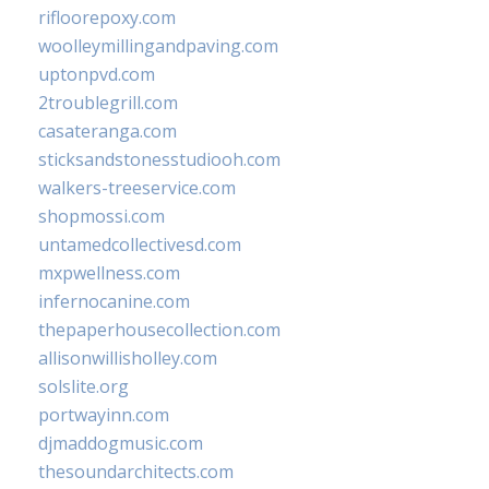
rifloorepoxy.com
woolleymillingandpaving.com
uptonpvd.com
2troublegrill.com
casateranga.com
sticksandstonesstudiooh.com
walkers-treeservice.com
shopmossi.com
untamedcollectivesd.com
mxpwellness.com
infernocanine.com
thepaperhousecollection.com
allisonwillisholley.com
solslite.org
portwayinn.com
djmaddogmusic.com
thesoundarchitects.com