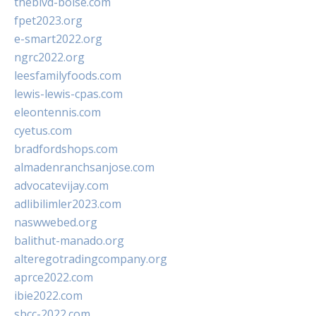
theblvd-boise.com
fpet2023.org
e-smart2022.org
ngrc2022.org
leesfamilyfoods.com
lewis-lewis-cpas.com
eleontennis.com
cyetus.com
bradfordshops.com
almadenranchsanjose.com
advocatevijay.com
adlibilimler2023.com
naswwebed.org
balithut-manado.org
alteregotradingcompany.org
aprce2022.com
ibie2022.com
sbcc-2022.com