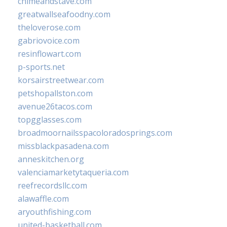
chimeandstave.com
greatwallseafoodny.com
theloverose.com
gabriovoice.com
resinflowart.com
p-sports.net
korsairstreetwear.com
petshopallston.com
avenue26tacos.com
topgglasses.com
broadmoornailsspacoloradosprings.com
missblackpasadena.com
anneskitchen.org
valenciamarketytaqueria.com
reefrecordsllc.com
alawaffle.com
aryouthfishing.com
united-basketball.com