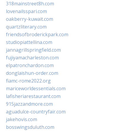
318mainstreet8h.com
lovenailsspari.com
oakberry-kuwait.com
quartzliterary.com
friendsofbroderickpark.com
studiopiattellina.com
jannagrillspringfield.com
fujiyamacharleston.com
elpatronchardon.com
donglaishun-order.com
fiamc-rome2022.org
mariceworldessentials.com
lafisheriarestaurant.com
915jazzandmore.com
aguadulce-countryfair.com
jakehovis.com
bosswingsduluth.com