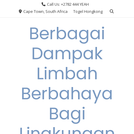
Skip
Call Us: +2782 444 YEAH
to
Cape Town, South Africa
Togel Hongkong
content
Berbagai
Dampak
Limbah
Berbahaya
Bagi
Lingkungan