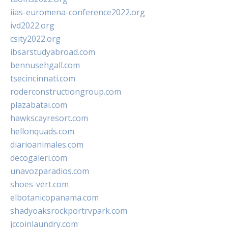
iias-euromena-conference2022.org
ivd2022.org
csity2022.org
ibsarstudyabroad.com
bennusehgall.com
tsecincinnati.com
roderconstructiongroup.com
plazabatai.com
hawkscayresort.com
hellonquads.com
diarioanimales.com
decogaleri.com
unavozparadios.com
shoes-vert.com
elbotanicopanama.com
shadyoaksrockportrvpark.com
jccoinlaundry.com