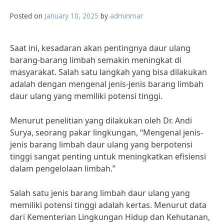
Posted on
January 10, 2025
by
adminmar
Saat ini, kesadaran akan pentingnya daur ulang
barang-barang limbah semakin meningkat di
masyarakat. Salah satu langkah yang bisa dilakukan
adalah dengan mengenal jenis-jenis barang limbah
daur ulang yang memiliki potensi tinggi.
Menurut penelitian yang dilakukan oleh Dr. Andi
Surya, seorang pakar lingkungan, “Mengenal jenis-
jenis barang limbah daur ulang yang berpotensi
tinggi sangat penting untuk meningkatkan efisiensi
dalam pengelolaan limbah.”
Salah satu jenis barang limbah daur ulang yang
memiliki potensi tinggi adalah kertas. Menurut data
dari Kementerian Lingkungan Hidup dan Kehutanan,