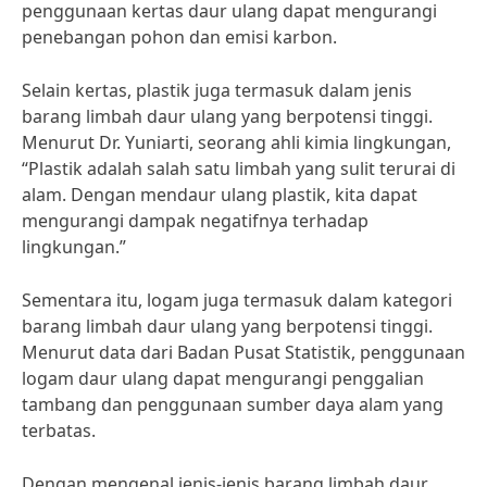
penggunaan kertas daur ulang dapat mengurangi
penebangan pohon dan emisi karbon.
Selain kertas, plastik juga termasuk dalam jenis
barang limbah daur ulang yang berpotensi tinggi.
Menurut Dr. Yuniarti, seorang ahli kimia lingkungan,
“Plastik adalah salah satu limbah yang sulit terurai di
alam. Dengan mendaur ulang plastik, kita dapat
mengurangi dampak negatifnya terhadap
lingkungan.”
Sementara itu, logam juga termasuk dalam kategori
barang limbah daur ulang yang berpotensi tinggi.
Menurut data dari Badan Pusat Statistik, penggunaan
logam daur ulang dapat mengurangi penggalian
tambang dan penggunaan sumber daya alam yang
terbatas.
Dengan mengenal jenis-jenis barang limbah daur