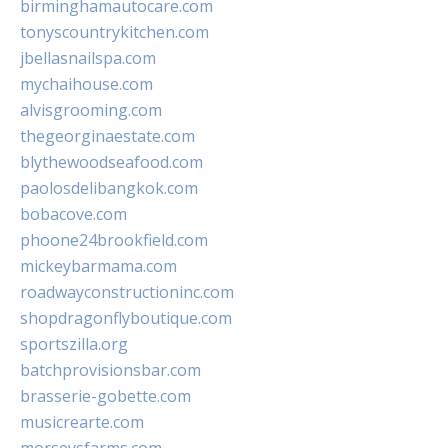
birminghamautocare.com
tonyscountrykitchen.com
jbellasnailspa.com
mychaihouse.com
alvisgrooming.com
thegeorginaestate.com
blythewoodseafood.com
paolosdelibangkok.com
bobacove.com
phoone24brookfield.com
mickeybarmama.com
roadwayconstructioninc.com
shopdragonflyboutique.com
sportszilla.org
batchprovisionsbar.com
brasserie-gobette.com
musicrearte.com