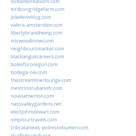
loceanecreations.com
birdsongridgefarm.com
joiedevivblog.com
valera-amsterdam.com
libertybrandhemp.com
norwoodinnwi.com
neighboursmarket.com
blackanguscareers.com
bolesfororegon.com
bodega-ole.com
thestreamlinerlounge.com
mestrinorubanofc.com
novelatherton.com
nassvalleygardens.net
electjohnstewart.com
omptourtravels.com
tribratanews-polreskebumen.com
rsudbayuasih.org