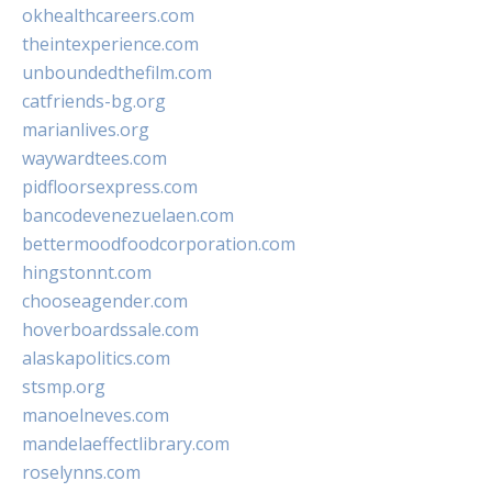
okhealthcareers.com
theintexperience.com
unboundedthefilm.com
catfriends-bg.org
marianlives.org
waywardtees.com
pidfloorsexpress.com
bancodevenezuelaen.com
bettermoodfoodcorporation.com
hingstonnt.com
chooseagender.com
hoverboardssale.com
alaskapolitics.com
stsmp.org
manoelneves.com
mandelaeffectlibrary.com
roselynns.com