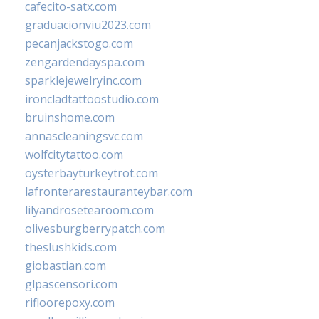
cafecito-satx.com
graduacionviu2023.com
pecanjackstogo.com
zengardendayspa.com
sparklejewelryinc.com
ironcladtattoostudio.com
bruinshome.com
annascleaningsvc.com
wolfcitytattoo.com
oysterbayturkeytrot.com
lafronterarestauranteybar.com
lilyandrosetearoom.com
olivesburgberrypatch.com
theslushkids.com
giobastian.com
glpascensori.com
rifloorepoxy.com