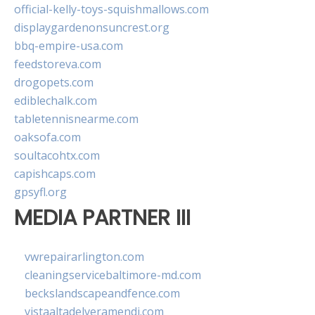
official-kelly-toys-squishmallows.com
displaygardenonsuncrest.org
bbq-empire-usa.com
feedstoreva.com
drogopets.com
ediblechalk.com
tabletennisnearme.com
oaksofa.com
soultacohtx.com
capishcaps.com
gpsyfl.org
MEDIA PARTNER III
vwrepairarlington.com
cleaningservicebaltimore-md.com
beckslandscapeandfence.com
vistaaltadelveramendi.com