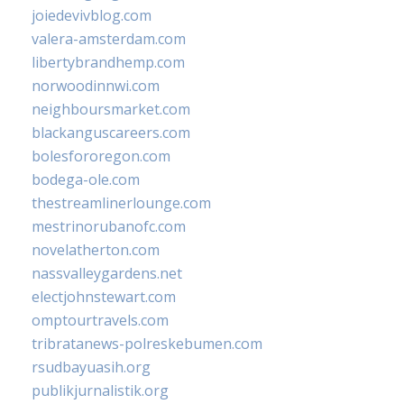
joiedevivblog.com
valera-amsterdam.com
libertybrandhemp.com
norwoodinnwi.com
neighboursmarket.com
blackanguscareers.com
bolesfororegon.com
bodega-ole.com
thestreamlinerlounge.com
mestrinorubanofc.com
novelatherton.com
nassvalleygardens.net
electjohnstewart.com
omptourtravels.com
tribratanews-polreskebumen.com
rsudbayuasih.org
publikjurnalistik.org