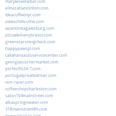
marjaeswinebar.com
elmazatlanclinton.com
ideacoffeenyc.com
odieschillicothe.com
lacantinitagalesburg.com
pizzadeliverybristol.com
greenstarsmogcheck.com
happypawspl.com
callahansautoservicecenter.com
georgiascornermarket.com
perfectfit24-7.com
portugalprivatedriver.com
von-racer.com
coffeeshopcharleston.com
salon104mainstreet.com
alkaspringswater.com
318mainstreet8h.com
lovenailsspari.com