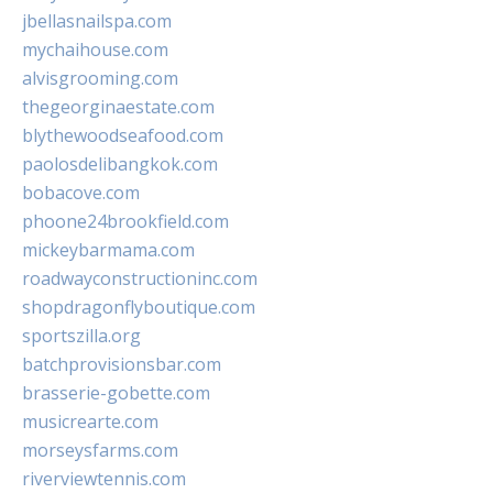
jbellasnailspa.com
mychaihouse.com
alvisgrooming.com
thegeorginaestate.com
blythewoodseafood.com
paolosdelibangkok.com
bobacove.com
phoone24brookfield.com
mickeybarmama.com
roadwayconstructioninc.com
shopdragonflyboutique.com
sportszilla.org
batchprovisionsbar.com
brasserie-gobette.com
musicrearte.com
morseysfarms.com
riverviewtennis.com