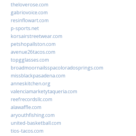
theloverose.com
gabriovoice.com
resinflowart.com
p-sports.net
korsairstreetwear.com
petshopallston.com
avenue26tacos.com
topgglasses.com
broadmoornailsspacoloradosprings.com
missblackpasadena.com
anneskitchen.org
valenciamarketytaqueria.com
reefrecordsllc.com
alawaffle.com
aryouthfishing.com
united-basketball.com
tios-tacos.com