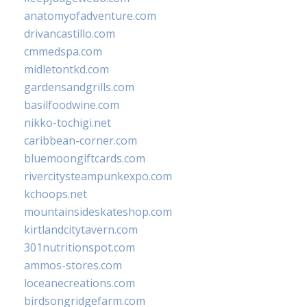
anatomyofadventure.com
drivancastillo.com
cmmedspa.com
midletontkd.com
gardensandgrills.com
basilfoodwine.com
nikko-tochigi.net
caribbean-corner.com
bluemoongiftcards.com
rivercitysteampunkexpo.com
kchoops.net
mountainsideskateshop.com
kirtlandcitytavern.com
301nutritionspot.com
ammos-stores.com
loceanecreations.com
birdsongridgefarm.com