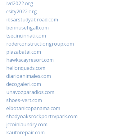
ivd2022.org
csity2022.org
ibsarstudyabroad.com
bennusehgall.com
tsecincinnati.com
roderconstructiongroup.com
plazabatai.com
hawkscayresort.com
hellonquads.com
diarioanimales.com
decogaleri.com
unavozparadios.com
shoes-vert.com
elbotanicopanama.com
shadyoaksrockportrvpark.com
jccoinlaundry.com
kautorepair.com