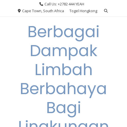
Skip
Call Us: +2782 444 YEAH
to
Cape Town, South Africa
Togel Hongkong
content
Berbagai
Dampak
Limbah
Berbahaya
Bagi
Lingkungan