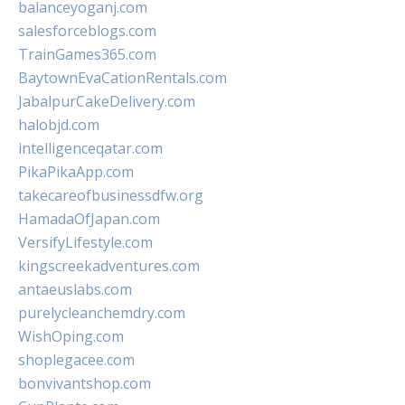
balanceyoganj.com
salesforceblogs.com
TrainGames365.com
BaytownEvaCationRentals.com
JabalpurCakeDelivery.com
halobjd.com
intelligenceqatar.com
PikaPikaApp.com
takecareofbusinessdfw.org
HamadaOfJapan.com
VersifyLifestyle.com
kingscreekadventures.com
antaeuslabs.com
purelycleanchemdry.com
WishOping.com
shoplegacee.com
bonvivantshop.com