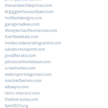
thesandwichdepotcos.com
drgiggleshouseofpain.com
hotflashdesigns.com
garagenadeau.com
lifestylechauffeurservice.com
EverNewNails.com
insideoutdecoratingcentre.com
salvatoresinpoint.com
jovialfloralco.com
johnlscotthometeam.com
u-seehomes.com
watersportslagonissi.com
mischieffashion.com
eduwyre.com
retro-interiors.com
theblvd-boise.com
fpet2023.org