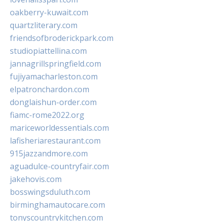
oakberry-kuwait.com
quartzliterary.com
friendsofbroderickpark.com
studiopiattellina.com
jannagrillspringfield.com
fujiyamacharleston.com
elpatronchardon.com
donglaishun-order.com
fiamc-rome2022.org
mariceworldessentials.com
lafisheriarestaurant.com
915jazzandmore.com
aguadulce-countryfair.com
jakehovis.com
bosswingsduluth.com
birminghamautocare.com
tonyscountrykitchen.com