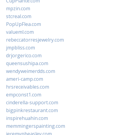
CupPlante.com
mpzin.com
stcreal.com
PopUpFlea.com
valueml.com
rebeccatorresjewelry.com
jmpbliss.com
drjorgerico.com
queensushipa.com
wendyweimerdds.com
ameri-camp.com
hrsreceivables.com
empconst1.com
cinderella-support.com
bigpinkrestaurant.com
inspirehuahin.com
memmingerspainting.com
jeremypbeasley.com