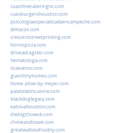
coastlinecateringnc.com
cuesburgershouston.com
psicologiaespecializadaencampeche.com
dmtacos.com
crescentstreetprinting.com
hornopizza.com
driveadragster.com
hematologa.com
lizaivanov.com
guesttinyhomes.com
home-plow-by-meyer.com
palatelatincuisine.com
blackdoglegacy.com
eatvivahouston.com
thebigshowok.com
chimeandstave.com
greatwallseafoodny.com