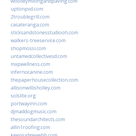
woolleymillingandpaving.com
uptonpvd.com
2troublegrill.com
casateranga.com
sticksandstonesstudiooh.com
walkers-treeservice.com
shopmossi.com
untamedcollectivesd.com
mxpwellness.com
infernocanine.com
thepaperhousecollection.com
allisonwillisholley.com
solslite.org
portwayinn.com
djmaddogmusic.com
thesoundarchitects.com
allin1roofing.com
keepjudgewebb.com