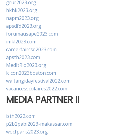
grur2023.org
hkhk2023.org
napm2023.org
apsdfd2023.org
forumausape2023.com
imkl2023.com
careerfaircsd2023.com
apsth2023.com
MedItRio2023.org
lcicon2023boston.com
waitangidayfestival2022.com
vacancesscolaires2022.com
MEDIA PARTNER II
isth2022.com
p2b2pabi2023-makassar.com
wocfparis2023.org