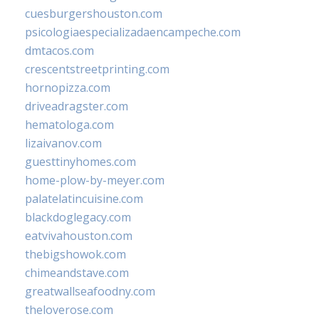
cuesburgershouston.com
psicologiaespecializadaencampeche.com
dmtacos.com
crescentstreetprinting.com
hornopizza.com
driveadragster.com
hematologa.com
lizaivanov.com
guesttinyhomes.com
home-plow-by-meyer.com
palatelatincuisine.com
blackdoglegacy.com
eatvivahouston.com
thebigshowok.com
chimeandstave.com
greatwallseafoodny.com
theloverose.com