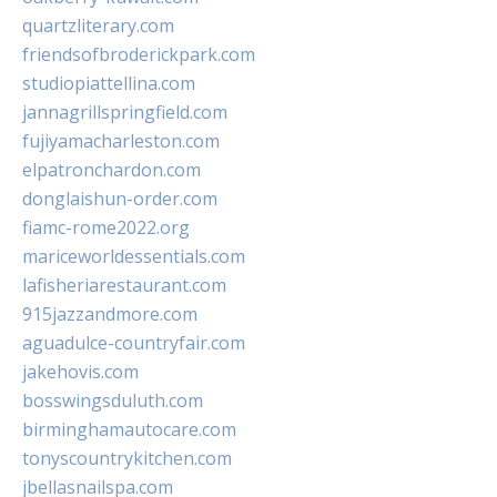
quartzliterary.com
friendsofbroderickpark.com
studiopiattellina.com
jannagrillspringfield.com
fujiyamacharleston.com
elpatronchardon.com
donglaishun-order.com
fiamc-rome2022.org
mariceworldessentials.com
lafisheriarestaurant.com
915jazzandmore.com
aguadulce-countryfair.com
jakehovis.com
bosswingsduluth.com
birminghamautocare.com
tonyscountrykitchen.com
jbellasnailspa.com