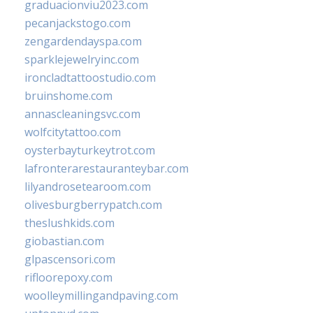
graduacionviu2023.com
pecanjackstogo.com
zengardendayspa.com
sparklejewelryinc.com
ironcladtattoostudio.com
bruinshome.com
annascleaningsvc.com
wolfcitytattoo.com
oysterbayturkeytrot.com
lafronterarestauranteybar.com
lilyandrosetearoom.com
olivesburgberrypatch.com
theslushkids.com
giobastian.com
glpascensori.com
rifloorepoxy.com
woolleymillingandpaving.com