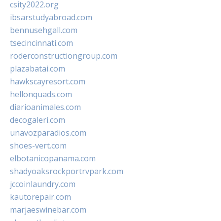
csity2022.org
ibsarstudyabroad.com
bennusehgall.com
tsecincinnati.com
roderconstructiongroup.com
plazabatai.com
hawkscayresort.com
hellonquads.com
diarioanimales.com
decogaleri.com
unavozparadios.com
shoes-vert.com
elbotanicopanama.com
shadyoaksrockportrvpark.com
jccoinlaundry.com
kautorepair.com
marjaeswinebar.com