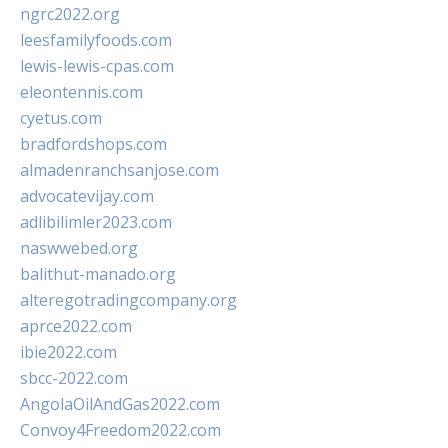
ngrc2022.org
leesfamilyfoods.com
lewis-lewis-cpas.com
eleontennis.com
cyetus.com
bradfordshops.com
almadenranchsanjose.com
advocatevijay.com
adlibilimler2023.com
naswwebed.org
balithut-manado.org
alteregotradingcompany.org
aprce2022.com
ibie2022.com
sbcc-2022.com
AngolaOilAndGas2022.com
Convoy4Freedom2022.com