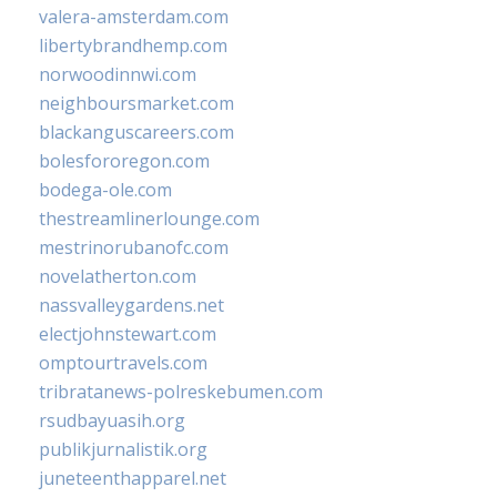
valera-amsterdam.com
libertybrandhemp.com
norwoodinnwi.com
neighboursmarket.com
blackanguscareers.com
bolesfororegon.com
bodega-ole.com
thestreamlinerlounge.com
mestrinorubanofc.com
novelatherton.com
nassvalleygardens.net
electjohnstewart.com
omptourtravels.com
tribratanews-polreskebumen.com
rsudbayuasih.org
publikjurnalistik.org
juneteenthapparel.net