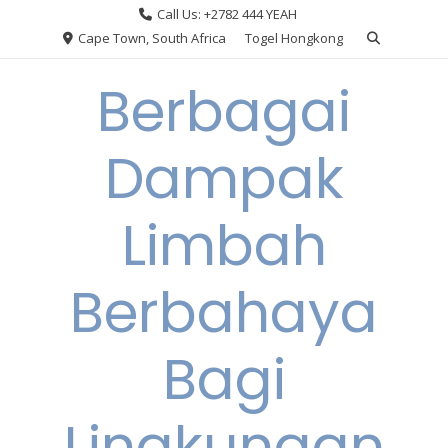
Skip
Call Us: +2782 444 YEAH
to
Cape Town, South Africa
Togel Hongkong
content
Berbagai
Dampak
Limbah
Berbahaya
Bagi
Lingkungan