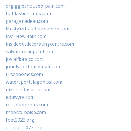
drgiggleshouseofpain.com
hotflashdesigns.com
garagenadeau.com
lifestylechauffeurservice.com
EverNewNails.com
insideoutdecoratingcentre.com
salvatoresinpoint.com
jovialfloralco.com
johnlscotthometeam.com
u-seehomes.com
watersportslagonissi.com
mischieffashion.com
eduwyre.com
retro-interiors.com
theblvd-boise.com
fpet2023.org
e-smart2022.org