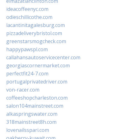
elmazatlanclinton.com
ideacoffeenyc.com
odieschillicothe.com
lacantinitagalesburg.com
pizzadeliverybristol.com
greenstarsmogcheck.com
happypawspl.com
callahansautoservicecenter.com
georgiascornermarket.com
perfectfit24-7.com
portugalprivatedriver.com
von-racer.com
coffeeshopcharleston.com
salon104mainstreet.com
alkaspringswater.com
318mainstreet8h.com
lovenailsspari.com
oakberry-kuwait.com