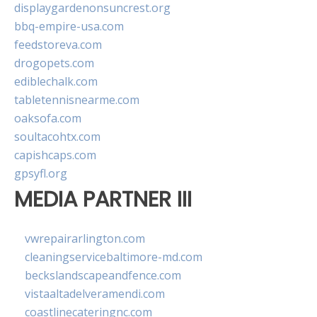
displaygardenonsuncrest.org
bbq-empire-usa.com
feedstoreva.com
drogopets.com
ediblechalk.com
tabletennisnearme.com
oaksofa.com
soultacohtx.com
capishcaps.com
gpsyfl.org
MEDIA PARTNER III
vwrepairarlington.com
cleaningservicebaltimore-md.com
beckslandscapeandfence.com
vistaaltadelveramendi.com
coastlinecateringnc.com