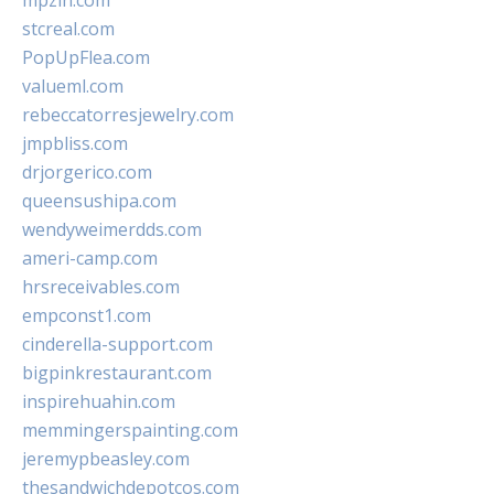
mpzin.com
stcreal.com
PopUpFlea.com
valueml.com
rebeccatorresjewelry.com
jmpbliss.com
drjorgerico.com
queensushipa.com
wendyweimerdds.com
ameri-camp.com
hrsreceivables.com
empconst1.com
cinderella-support.com
bigpinkrestaurant.com
inspirehuahin.com
memmingerspainting.com
jeremypbeasley.com
thesandwichdepotcos.com