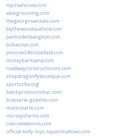
mychaihouse.com
alvisgrooming.com
thegeorginaestate.com
blythewoodseafood.com
paolosdelibangkok.com
bobacove.com
phoone24brookfield.com
mickeybarmama.com
roadwayconstructioninc.com
shopdragonflyboutique.com
sportszilla.org
batchprovisionsbar.com
brasserie-gobette.com
musicrearte.com
morseysfarms.com
riverviewtennis.com
official-kelly-toys-squishmallows.com