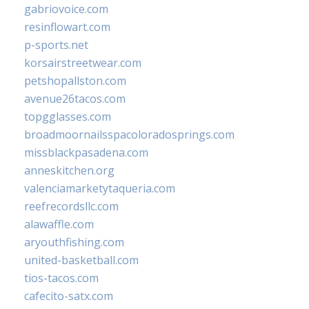
gabriovoice.com
resinflowart.com
p-sports.net
korsairstreetwear.com
petshopallston.com
avenue26tacos.com
topgglasses.com
broadmoornailsspacoloradosprings.com
missblackpasadena.com
anneskitchen.org
valenciamarketytaqueria.com
reefrecordsllc.com
alawaffle.com
aryouthfishing.com
united-basketball.com
tios-tacos.com
cafecito-satx.com