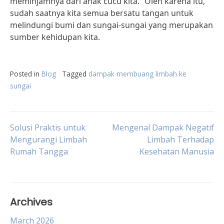
meminjamnya dari anak cucu kita.” Oleh karena itu,
sudah saatnya kita semua bersatu tangan untuk
melindungi bumi dan sungai-sungai yang merupakan
sumber kehidupan kita.
Posted in
Blog
Tagged
dampak membuang limbah ke
sungai
Post
Solusi Praktis untuk
Mengenal Dampak Negatif
Mengurangi Limbah
Limbah Terhadap
Rumah Tangga
Kesehatan Manusia
navigation
Archives
March 2026