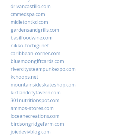
drivancastillo.com
cmmedspa.com
midletontkd.com
gardensandgrills.com
basilfoodwine.com
nikko-tochigi.net
caribbean-corner.com
bluemoongiftcards.com
rivercitysteampunkexpo.com
kchoops.net
mountainsideskateshop.com
kirtlandcitytavern.com
301nutritionspot.com
ammos-stores.com
loceanecreations.com
birdsongridgefarm.com
joiedevivblog.com