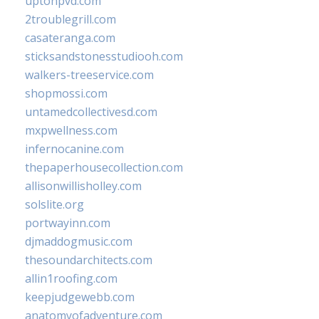
uptonpvd.com
2troublegrill.com
casateranga.com
sticksandstonesstudiooh.com
walkers-treeservice.com
shopmossi.com
untamedcollectivesd.com
mxpwellness.com
infernocanine.com
thepaperhousecollection.com
allisonwillisholley.com
solslite.org
portwayinn.com
djmaddogmusic.com
thesoundarchitects.com
allin1roofing.com
keepjudgewebb.com
anatomyofadventure.com