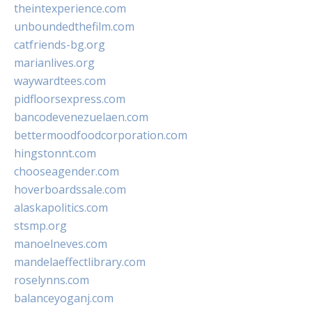
theintexperience.com
unboundedthefilm.com
catfriends-bg.org
marianlives.org
waywardtees.com
pidfloorsexpress.com
bancodevenezuelaen.com
bettermoodfoodcorporation.com
hingstonnt.com
chooseagender.com
hoverboardssale.com
alaskapolitics.com
stsmp.org
manoelneves.com
mandelaeffectlibrary.com
roselynns.com
balanceyoganj.com