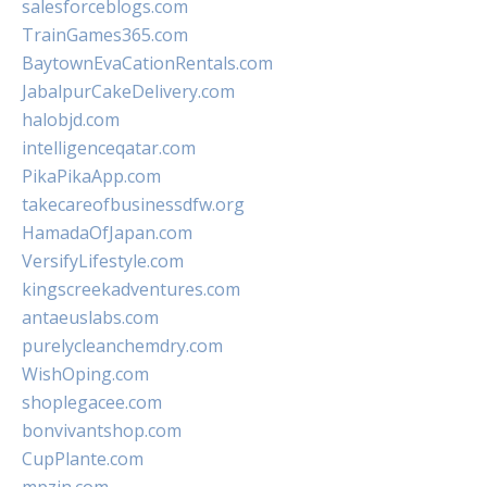
salesforceblogs.com
TrainGames365.com
BaytownEvaCationRentals.com
JabalpurCakeDelivery.com
halobjd.com
intelligenceqatar.com
PikaPikaApp.com
takecareofbusinessdfw.org
HamadaOfJapan.com
VersifyLifestyle.com
kingscreekadventures.com
antaeuslabs.com
purelycleanchemdry.com
WishOping.com
shoplegacee.com
bonvivantshop.com
CupPlante.com