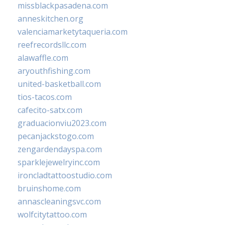
missblackpasadena.com
anneskitchen.org
valenciamarketytaqueria.com
reefrecordsllc.com
alawaffle.com
aryouthfishing.com
united-basketball.com
tios-tacos.com
cafecito-satx.com
graduacionviu2023.com
pecanjackstogo.com
zengardendayspa.com
sparklejewelryinc.com
ironcladtattoostudio.com
bruinshome.com
annascleaningsvc.com
wolfcitytattoo.com