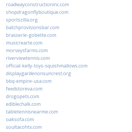
roadwayconstructioninc.com
shopdragonflyboutique.com
sportszilla.org
batchprovisionsbar.com
brasserie-gobette.com
musicrearte.com
morseysfarms.com
riverviewtennis.com
official-kelly-toys-squishmallows.com
displaygardenonsuncrest.org
bbq-empire-usa.com
feedstoreva.com
drogopets.com
ediblechalk.com
tabletennisnearme.com
oaksofa.com
soultacohtx.com