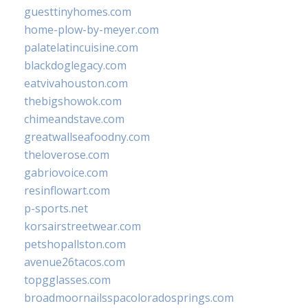
guesttinyhomes.com
home-plow-by-meyer.com
palatelatincuisine.com
blackdoglegacy.com
eatvivahouston.com
thebigshowok.com
chimeandstave.com
greatwallseafoodny.com
theloverose.com
gabriovoice.com
resinflowart.com
p-sports.net
korsairstreetwear.com
petshopallston.com
avenue26tacos.com
topgglasses.com
broadmoornailsspacoloradosprings.com