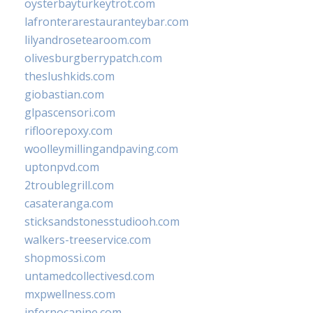
oysterbayturkeytrot.com
lafronterarestauranteybar.com
lilyandrosetearoom.com
olivesburgberrypatch.com
theslushkids.com
giobastian.com
glpascensori.com
rifloorepoxy.com
woolleymillingandpaving.com
uptonpvd.com
2troublegrill.com
casateranga.com
sticksandstonesstudiooh.com
walkers-treeservice.com
shopmossi.com
untamedcollectivesd.com
mxpwellness.com
infernocanine.com