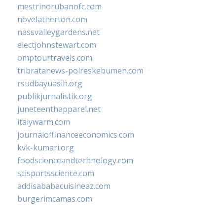
mestrinorubanofc.com
novelatherton.com
nassvalleygardens.net
electjohnstewart.com
omptourtravels.com
tribratanews-polreskebumen.com
rsudbayuasih.org
publikjurnalistik.org
juneteenthapparel.net
italywarm.com
journaloffinanceeconomics.com
kvk-kumari.org
foodscienceandtechnology.com
scisportsscience.com
addisababacuisineaz.com
burgerimcamas.com