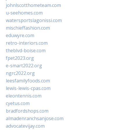
johnlscotthometeam.com
u-seehomes.com
watersportslagonissi.com
mischieffashion.com
eduwyre.com
retro-interiors.com
theblvd-boise.com
fpet2023.org
e-smart2022.org
ngrc2022.org
leesfamilyfoods.com
lewis-lewis-cpas.com
eleontennis.com
cyetus.com
bradfordshops.com
almadenranchsanjose.com
advocatevijay.com