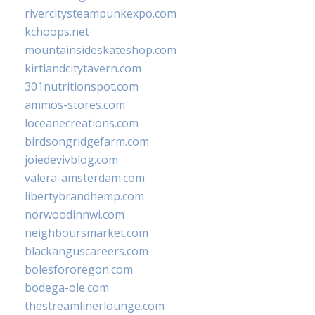
rivercitysteampunkexpo.com
kchoops.net
mountainsideskateshop.com
kirtlandcitytavern.com
301nutritionspot.com
ammos-stores.com
loceanecreations.com
birdsongridgefarm.com
joiedevivblog.com
valera-amsterdam.com
libertybrandhemp.com
norwoodinnwi.com
neighboursmarket.com
blackanguscareers.com
bolesfororegon.com
bodega-ole.com
thestreamlinerlounge.com