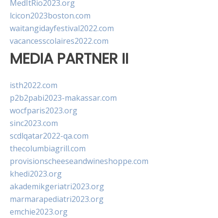
MedItRio2023.org
lcicon2023boston.com
waitangidayfestival2022.com
vacancesscolaires2022.com
MEDIA PARTNER II
isth2022.com
p2b2pabi2023-makassar.com
wocfparis2023.org
sinc2023.com
scdlqatar2022-qa.com
thecolumbiagrill.com
provisionscheeseandwineshoppe.com
khedi2023.org
akademikgeriatri2023.org
marmarapediatri2023.org
emchie2023.org