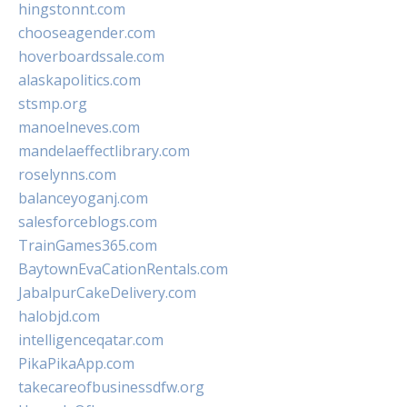
hingstonnt.com
chooseagender.com
hoverboardssale.com
alaskapolitics.com
stsmp.org
manoelneves.com
mandelaeffectlibrary.com
roselynns.com
balanceyoganj.com
salesforceblogs.com
TrainGames365.com
BaytownEvaCationRentals.com
JabalpurCakeDelivery.com
halobjd.com
intelligenceqatar.com
PikaPikaApp.com
takecareofbusinessdfw.org