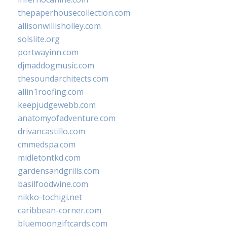
thepaperhousecollection.com
allisonwillisholley.com
solslite.org
portwayinn.com
djmaddogmusic.com
thesoundarchitects.com
allin1roofing.com
keepjudgewebb.com
anatomyofadventure.com
drivancastillo.com
cmmedspa.com
midletontkd.com
gardensandgrills.com
basilfoodwine.com
nikko-tochigi.net
caribbean-corner.com
bluemoongiftcards.com