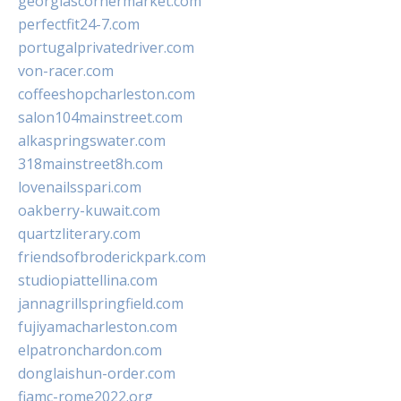
georgiascornermarket.com
perfectfit24-7.com
portugalprivatedriver.com
von-racer.com
coffeeshopcharleston.com
salon104mainstreet.com
alkaspringswater.com
318mainstreet8h.com
lovenailsspari.com
oakberry-kuwait.com
quartzliterary.com
friendsofbroderickpark.com
studiopiattellina.com
jannagrillspringfield.com
fujiyamacharleston.com
elpatronchardon.com
donglaishun-order.com
fiamc-rome2022.org