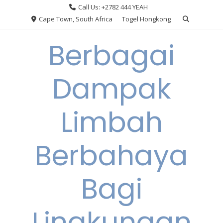
Skip
Call Us: +2782 444 YEAH
to
Cape Town, South Africa
Togel Hongkong
content
Berbagai
Dampak
Limbah
Berbahaya
Bagi
Lingkungan