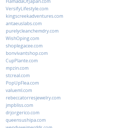
HamadaOfJapan.com
VersifyLifestyle.com
kingscreekadventures.com
antaeuslabs.com
purelycleanchemdry.com
WishOping.com
shoplegacee.com
bonvivantshop.com
CupPlante.com
mpzin.com
stcreal.com
PopUpFlea.com
valueml.com
rebeccatorresjewelry.com
jmpbliss.com
drjorgerico.com
queensushipa.com
wendyweimerdds.com