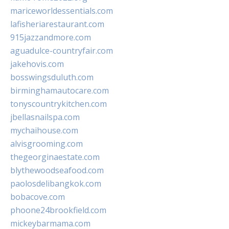
mariceworldessentials.com
lafisheriarestaurant.com
915jazzandmore.com
aguadulce-countryfair.com
jakehovis.com
bosswingsduluth.com
birminghamautocare.com
tonyscountrykitchen.com
jbellasnailspa.com
mychaihouse.com
alvisgrooming.com
thegeorginaestate.com
blythewoodseafood.com
paolosdelibangkok.com
bobacove.com
phoone24brookfield.com
mickeybarmama.com