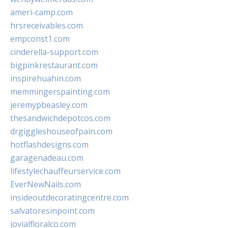
ameri-camp.com
hrsreceivables.com
empconst1.com
cinderella-support.com
bigpinkrestaurant.com
inspirehuahin.com
memmingerspainting.com
jeremypbeasley.com
thesandwichdepotcos.com
drgiggleshouseofpain.com
hotflashdesigns.com
garagenadeau.com
lifestylechauffeurservice.com
EverNewNails.com
insideoutdecoratingcentre.com
salvatoresinpoint.com
jovialfloralco.com