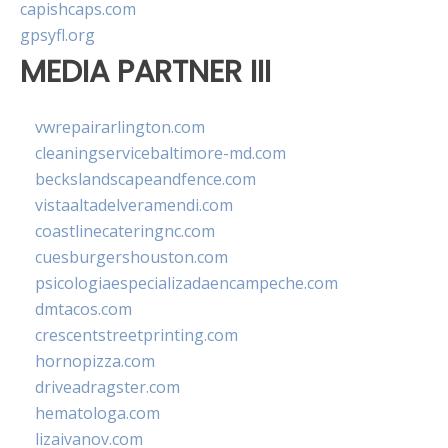
capishcaps.com
gpsyfl.org
MEDIA PARTNER III
vwrepairarlington.com
cleaningservicebaltimore-md.com
beckslandscapeandfence.com
vistaaltadelveramendi.com
coastlinecateringnc.com
cuesburgershouston.com
psicologiaespecializadaencampeche.com
dmtacos.com
crescentstreetprinting.com
hornopizza.com
driveadragster.com
hematologa.com
lizaivanov.com