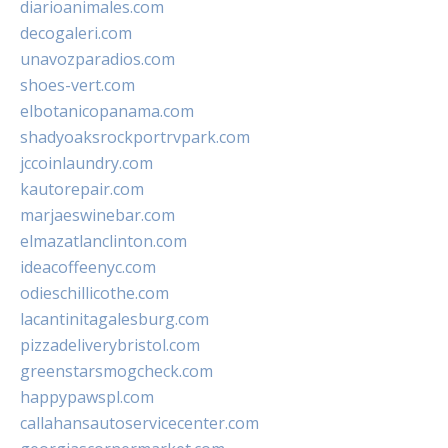
diarioanimales.com
decogaleri.com
unavozparadios.com
shoes-vert.com
elbotanicopanama.com
shadyoaksrockportrvpark.com
jccoinlaundry.com
kautorepair.com
marjaeswinebar.com
elmazatlanclinton.com
ideacoffeenyc.com
odieschillicothe.com
lacantinitagalesburg.com
pizzadeliverybristol.com
greenstarsmogcheck.com
happypawspl.com
callahansautoservicecenter.com