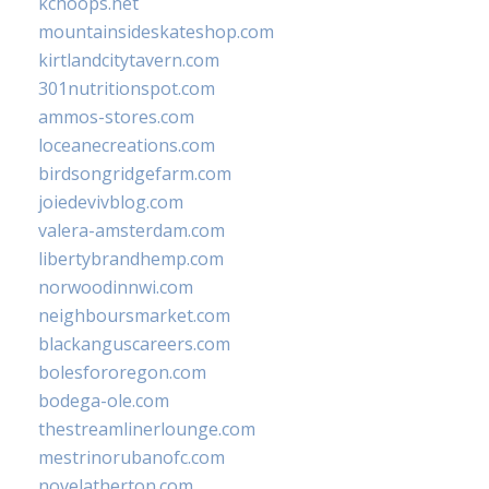
kchoops.net
mountainsideskateshop.com
kirtlandcitytavern.com
301nutritionspot.com
ammos-stores.com
loceanecreations.com
birdsongridgefarm.com
joiedevivblog.com
valera-amsterdam.com
libertybrandhemp.com
norwoodinnwi.com
neighboursmarket.com
blackanguscareers.com
bolesfororegon.com
bodega-ole.com
thestreamlinerlounge.com
mestrinorubanofc.com
novelatherton.com