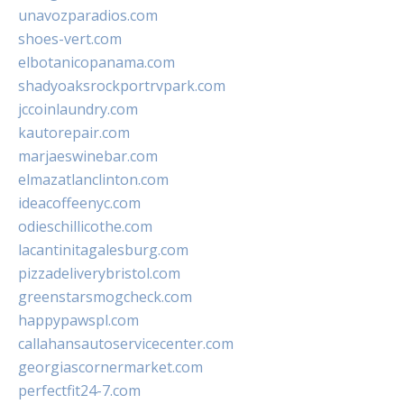
unavozparadios.com
shoes-vert.com
elbotanicopanama.com
shadyoaksrockportrvpark.com
jccoinlaundry.com
kautorepair.com
marjaeswinebar.com
elmazatlanclinton.com
ideacoffeenyc.com
odieschillicothe.com
lacantinitagalesburg.com
pizzadeliverybristol.com
greenstarsmogcheck.com
happypawspl.com
callahansautoservicecenter.com
georgiascornermarket.com
perfectfit24-7.com