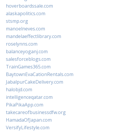
hoverboardssale.com
alaskapolitics.com
stsmp.org
manoelneves.com
mandelaeffectlibrary.com
roselynns.com
balanceyoganj.com
salesforceblogs.com
TrainGames365.com
BaytownEvaCationRentals.com
JabalpurCakeDelivery.com
halobjd.com
intelligenceqatar.com
PikaPikaApp.com
takecareofbusinessdfw.org
HamadaOfJapan.com
VersifyLifestyle.com