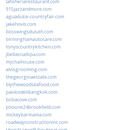
lafisheriarestaurant.com
915jazzandmore.com
aguadulce-countryfair.com
jakehovis.com
bosswingsduluth.com
birminghamautocare.com
tonyscountrykitchen.com
jbellasnailspa.com
mychaihouse.com
alvisgrooming.com
thegeorginaestate.com
blythewoodseafood.com
paolosdelibangkok.com
bobacove.com
phoone24brookfield.com
mickeybarmama.com
roadwayconstructioninc.com
shopdragonflyboutique.com