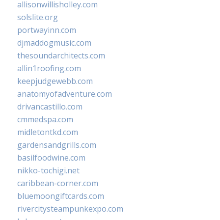
allisonwillisholley.com
solslite.org
portwayinn.com
djmaddogmusic.com
thesoundarchitects.com
allin1roofing.com
keepjudgewebb.com
anatomyofadventure.com
drivancastillo.com
cmmedspa.com
midletontkd.com
gardensandgrills.com
basilfoodwine.com
nikko-tochigi.net
caribbean-corner.com
bluemoongiftcards.com
rivercitysteampunkexpo.com