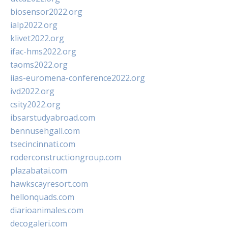
biosensor2022.org
ialp2022.org
klivet2022.org
ifac-hms2022.org
taoms2022.org
iias-euromena-conference2022.org
ivd2022.org
csity2022.org
ibsarstudyabroad.com
bennusehgall.com
tsecincinnati.com
roderconstructiongroup.com
plazabatai.com
hawkscayresort.com
hellonquads.com
diarioanimales.com
decogaleri.com