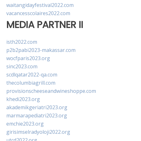
waitangidayfestival2022.com
vacancesscolaires2022.com
MEDIA PARTNER II
isth2022.com
p2b2pabi2023-makassar.com
wocfparis2023.org
sinc2023.com
scdlqatar2022-qa.com
thecolumbiagrill.com
provisionscheeseandwineshoppe.com
khedi2023.org
akademikgeriatri2023.org
marmarapediatri2023.org
emchie2023.org
girisimselradyoloji2022.org
utcd2022.org