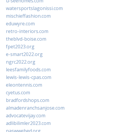
u-seehomes.com
watersportslagonissi.com
mischieffashion.com
eduwyre.com
retro-interiors.com
theblvd-boise.com
fpet2023.org
e-smart2022.org
ngrc2022.org
leesfamilyfoods.com
lewis-lewis-cpas.com
eleontennis.com
cyetus.com
bradfordshops.com
almadenranchsanjose.com
advocatevijay.com
adlibilimler2023.com
naswwebed.org