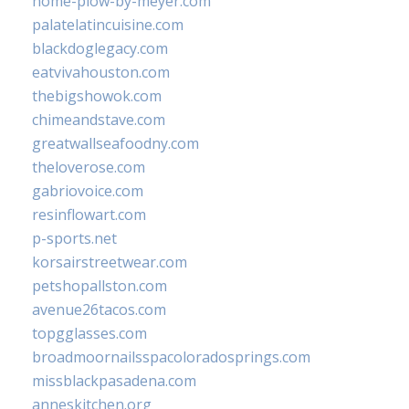
home-plow-by-meyer.com
palatelatincuisine.com
blackdoglegacy.com
eatvivahouston.com
thebigshowok.com
chimeandstave.com
greatwallseafoodny.com
theloverose.com
gabriovoice.com
resinflowart.com
p-sports.net
korsairstreetwear.com
petshopallston.com
avenue26tacos.com
topgglasses.com
broadmoornailsspacoloradosprings.com
missblackpasadena.com
anneskitchen.org