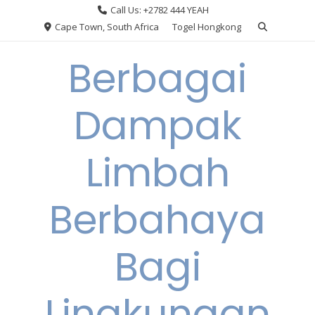
Skip
Call Us: +2782 444 YEAH
to
Cape Town, South Africa
Togel Hongkong
content
Berbagai
Dampak
Limbah
Berbahaya
Bagi
Lingkungan