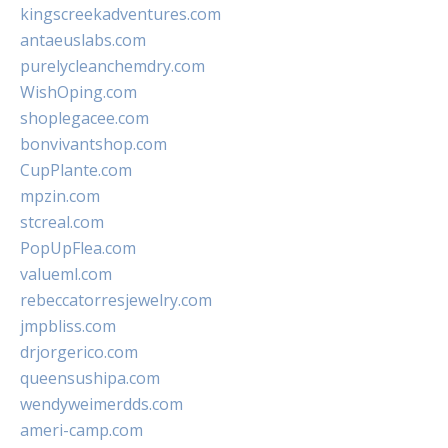
kingscreekadventures.com
antaeuslabs.com
purelycleanchemdry.com
WishOping.com
shoplegacee.com
bonvivantshop.com
CupPlante.com
mpzin.com
stcreal.com
PopUpFlea.com
valueml.com
rebeccatorresjewelry.com
jmpbliss.com
drjorgerico.com
queensushipa.com
wendyweimerdds.com
ameri-camp.com