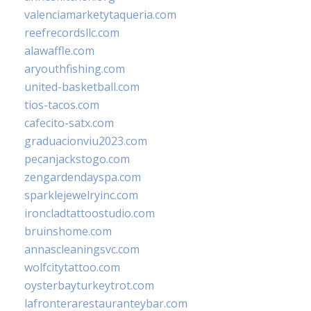
valenciamarketytaqueria.com
reefrecordsllc.com
alawaffle.com
aryouthfishing.com
united-basketball.com
tios-tacos.com
cafecito-satx.com
graduacionviu2023.com
pecanjackstogo.com
zengardendayspa.com
sparklejewelryinc.com
ironcladtattoostudio.com
bruinshome.com
annascleaningsvc.com
wolfcitytattoo.com
oysterbayturkeytrot.com
lafronterarestauranteybar.com