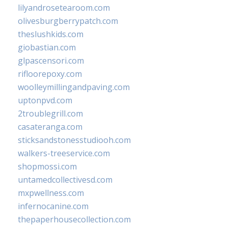
lilyandrosetearoom.com
olivesburgberrypatch.com
theslushkids.com
giobastian.com
glpascensori.com
rifloorepoxy.com
woolleymillingandpaving.com
uptonpvd.com
2troublegrill.com
casateranga.com
sticksandstonesstudiooh.com
walkers-treeservice.com
shopmossi.com
untamedcollectivesd.com
mxpwellness.com
infernocanine.com
thepaperhousecollection.com