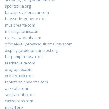
sportszilla.org
batchprovisionsbar.com
brasserie-gobette.com
musicrearte.com
morseysfarms.com
riverviewtennis.com
official-kelly-toys-squishmallows.com
displaygardenonsuncrest.org
bbq-empire-usa.com
feedstoreva.com
drogopets.com
ediblechalk.com
tabletennisnearme.com
oaksofa.com
soultacohtx.com
capishcaps.com
gpsyfl.org