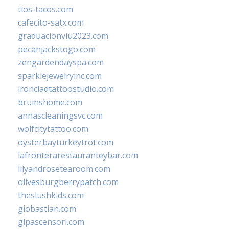
tios-tacos.com
cafecito-satx.com
graduacionviu2023.com
pecanjackstogo.com
zengardendayspa.com
sparklejewelryinc.com
ironcladtattoostudio.com
bruinshome.com
annascleaningsvc.com
wolfcitytattoo.com
oysterbayturkeytrot.com
lafronterarestauranteybar.com
lilyandrosetearoom.com
olivesburgberrypatch.com
theslushkids.com
giobastian.com
glpascensori.com