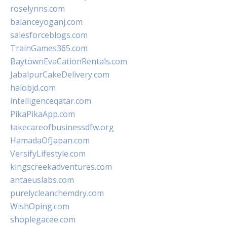
roselynns.com
balanceyoganj.com
salesforceblogs.com
TrainGames365.com
BaytownEvaCationRentals.com
JabalpurCakeDelivery.com
halobjd.com
intelligenceqatar.com
PikaPikaApp.com
takecareofbusinessdfw.org
HamadaOfJapan.com
VersifyLifestyle.com
kingscreekadventures.com
antaeuslabs.com
purelycleanchemdry.com
WishOping.com
shoplegacee.com