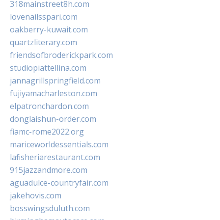
318mainstreet8h.com
lovenailsspari.com
oakberry-kuwait.com
quartzliterary.com
friendsofbroderickpark.com
studiopiattellina.com
jannagrillspringfield.com
fujiyamacharleston.com
elpatronchardon.com
donglaishun-order.com
fiamc-rome2022.org
mariceworldessentials.com
lafisheriarestaurant.com
915jazzandmore.com
aguadulce-countryfair.com
jakehovis.com
bosswingsduluth.com