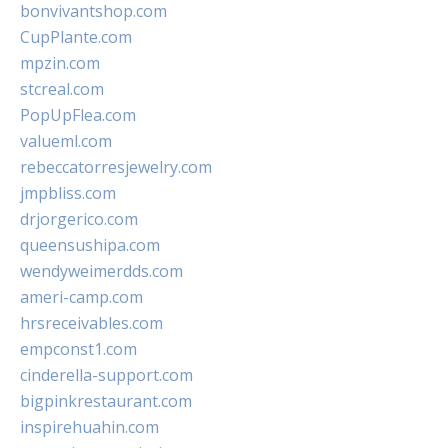
bonvivantshop.com
CupPlante.com
mpzin.com
stcreal.com
PopUpFlea.com
valueml.com
rebeccatorresjewelry.com
jmpbliss.com
drjorgerico.com
queensushipa.com
wendyweimerdds.com
ameri-camp.com
hrsreceivables.com
empconst1.com
cinderella-support.com
bigpinkrestaurant.com
inspirehuahin.com