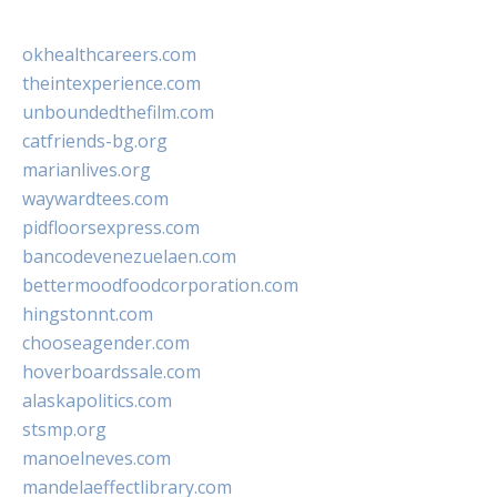
okhealthcareers.com
theintexperience.com
unboundedthefilm.com
catfriends-bg.org
marianlives.org
waywardtees.com
pidfloorsexpress.com
bancodevenezuelaen.com
bettermoodfoodcorporation.com
hingstonnt.com
chooseagender.com
hoverboardssale.com
alaskapolitics.com
stsmp.org
manoelneves.com
mandelaeffectlibrary.com