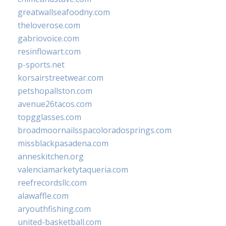
greatwallseafoodny.com
theloverose.com
gabriovoice.com
resinflowart.com
p-sports.net
korsairstreetwear.com
petshopallston.com
avenue26tacos.com
topgglasses.com
broadmoornailsspacoloradosprings.com
missblackpasadena.com
anneskitchen.org
valenciamarketytaqueria.com
reefrecordsllc.com
alawaffle.com
aryouthfishing.com
united-basketball.com