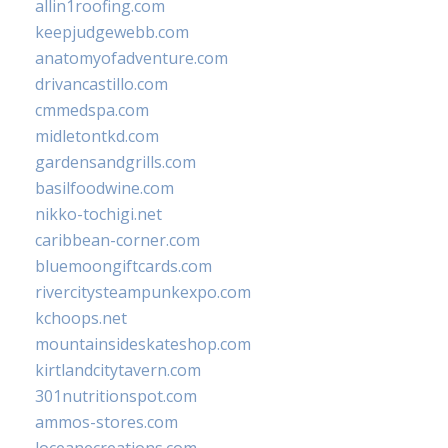
allin1roofing.com
keepjudgewebb.com
anatomyofadventure.com
drivancastillo.com
cmmedspa.com
midletontkd.com
gardensandgrills.com
basilfoodwine.com
nikko-tochigi.net
caribbean-corner.com
bluemoongiftcards.com
rivercitysteampunkexpo.com
kchoops.net
mountainsideskateshop.com
kirtlandcitytavern.com
301nutritionspot.com
ammos-stores.com
loceanecreations.com