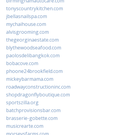
birminghamautocare.com
tonyscountrykitchen.com
jbellasnailspa.com
mychaihouse.com
alvisgrooming.com
thegeorginaestate.com
blythewoodseafood.com
paolosdelibangkok.com
bobacove.com
phoone24brookfield.com
mickeybarmama.com
roadwayconstructioninc.com
shopdragonflyboutique.com
sportszilla.org
batchprovisionsbar.com
brasserie-gobette.com
musicrearte.com
morseysfarms.com