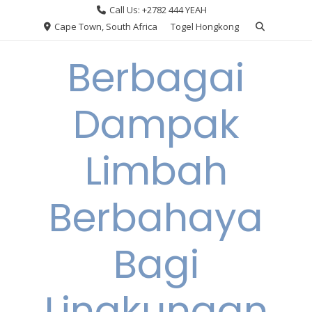
Skip
Call Us: +2782 444 YEAH
to
Cape Town, South Africa
Togel Hongkong
content
Berbagai
Dampak
Limbah
Berbahaya
Bagi
Lingkungan