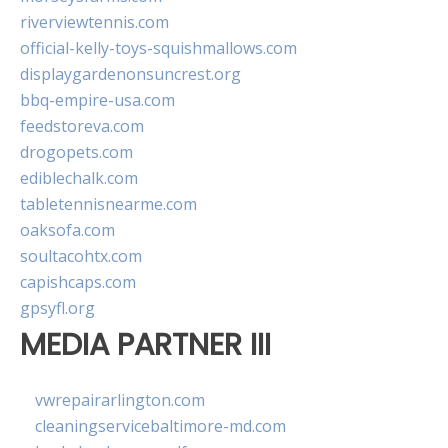
riverviewtennis.com
official-kelly-toys-squishmallows.com
displaygardenonsuncrest.org
bbq-empire-usa.com
feedstoreva.com
drogopets.com
ediblechalk.com
tabletennisnearme.com
oaksofa.com
soultacohtx.com
capishcaps.com
gpsyfl.org
MEDIA PARTNER III
vwrepairarlington.com
cleaningservicebaltimore-md.com