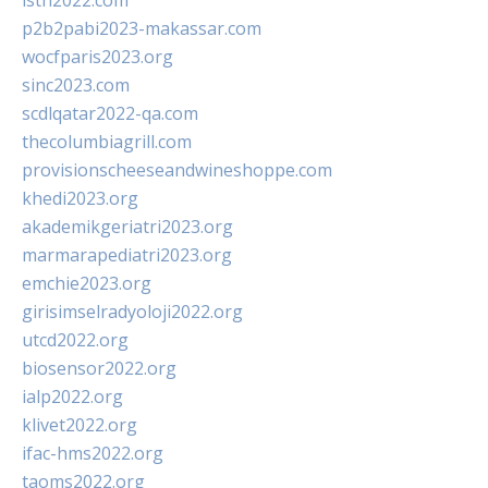
isth2022.com
p2b2pabi2023-makassar.com
wocfparis2023.org
sinc2023.com
scdlqatar2022-qa.com
thecolumbiagrill.com
provisionscheeseandwineshoppe.com
khedi2023.org
akademikgeriatri2023.org
marmarapediatri2023.org
emchie2023.org
girisimselradyoloji2022.org
utcd2022.org
biosensor2022.org
ialp2022.org
klivet2022.org
ifac-hms2022.org
taoms2022.org