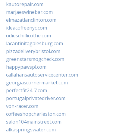
kautorepair.com
marjaeswinebar.com
elmazatlanclinton.com
ideacoffeenyc.com
odieschillicothe.com
lacantinitagalesburg.com
pizzadeliverybristol.com
greenstarsmogcheck.com
happypawspl.com
callahansautoservicecenter.com
georgiascornermarket.com
perfectfit24-7.com
portugalprivatedriver.com
von-racer.com
coffeeshopcharleston.com
salon104mainstreet.com
alkaspringswater.com