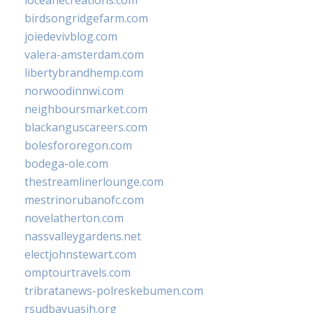
birdsongridgefarm.com
joiedevivblog.com
valera-amsterdam.com
libertybrandhemp.com
norwoodinnwi.com
neighboursmarket.com
blackanguscareers.com
bolesfororegon.com
bodega-ole.com
thestreamlinerlounge.com
mestrinorubanofc.com
novelatherton.com
nassvalleygardens.net
electjohnstewart.com
omptourtravels.com
tribratanews-polreskebumen.com
rsudbayuasih.org