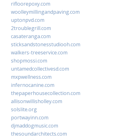
rifloorepoxy.com
woolleymillingandpaving.com
uptonpvd.com
2troublegrill.com
casateranga.com
sticksandstonesstudiooh.com
walkers-treeservice.com
shopmossi.com
untamedcollectivesd.com
mxpwellness.com
infernocanine.com
thepaperhousecollection.com
allisonwillisholley.com
solslite.org
portwayinn.com
djmaddogmusic.com
thesoundarchitects.com