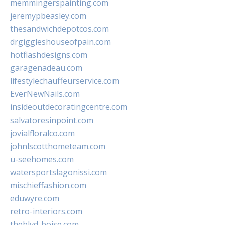
memmingerspainting.com
jeremypbeasley.com
thesandwichdepotcos.com
drgiggleshouseofpain.com
hotflashdesigns.com
garagenadeau.com
lifestylechauffeurservice.com
EverNewNails.com
insideoutdecoratingcentre.com
salvatoresinpoint.com
jovialfloralco.com
johnlscotthometeam.com
u-seehomes.com
watersportslagonissi.com
mischieffashion.com
eduwyre.com
retro-interiors.com
theblvd-boise.com