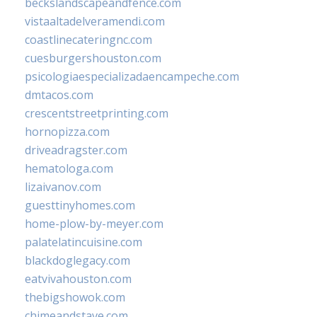
beckslandscapeandfence.com
vistaaltadelveramendi.com
coastlinecateringnc.com
cuesburgershouston.com
psicologiaespecializadaencampeche.com
dmtacos.com
crescentstreetprinting.com
hornopizza.com
driveadragster.com
hematologa.com
lizaivanov.com
guesttinyhomes.com
home-plow-by-meyer.com
palatelatincuisine.com
blackdoglegacy.com
eatvivahouston.com
thebigshowok.com
chimeandstave.com