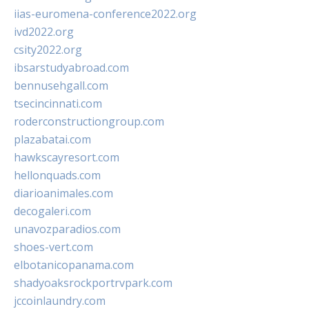
iias-euromena-conference2022.org
ivd2022.org
csity2022.org
ibsarstudyabroad.com
bennusehgall.com
tsecincinnati.com
roderconstructiongroup.com
plazabatai.com
hawkscayresort.com
hellonquads.com
diarioanimales.com
decogaleri.com
unavozparadios.com
shoes-vert.com
elbotanicopanama.com
shadyoaksrockportrvpark.com
jccoinlaundry.com