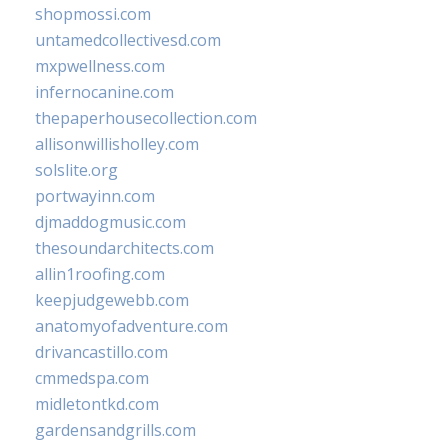
shopmossi.com
untamedcollectivesd.com
mxpwellness.com
infernocanine.com
thepaperhousecollection.com
allisonwillisholley.com
solslite.org
portwayinn.com
djmaddogmusic.com
thesoundarchitects.com
allin1roofing.com
keepjudgewebb.com
anatomyofadventure.com
drivancastillo.com
cmmedspa.com
midletontkd.com
gardensandgrills.com