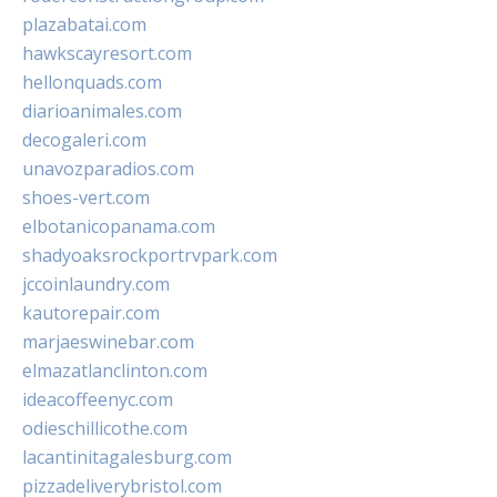
plazabatai.com
hawkscayresort.com
hellonquads.com
diarioanimales.com
decogaleri.com
unavozparadios.com
shoes-vert.com
elbotanicopanama.com
shadyoaksrockportrvpark.com
jccoinlaundry.com
kautorepair.com
marjaeswinebar.com
elmazatlanclinton.com
ideacoffeenyc.com
odieschillicothe.com
lacantinitagalesburg.com
pizzadeliverybristol.com