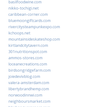
basilfoodwine.com
nikko-tochigi.net
caribbean-corner.com
bluemoongiftcards.com
rivercitysteampunkexpo.com
kchoops.net
mountainsideskateshop.com
kirtlandcitytavern.com
301nutritionspot.com
ammos-stores.com
loceanecreations.com
birdsongridgefarm.com
joiedevivblog.com
valera-amsterdam.com
libertybrandhemp.com
norwoodinnwi.com
neighboursmarket.com