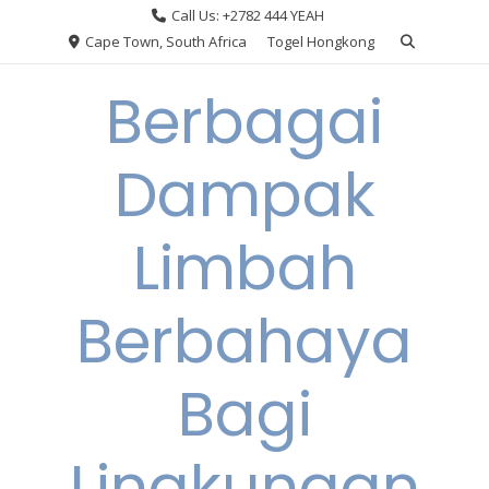
Skip
Call Us: +2782 444 YEAH
to
Cape Town, South Africa
Togel Hongkong
content
Berbagai
Dampak
Limbah
Berbahaya
Bagi
Lingkungan