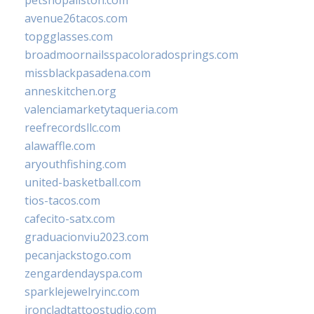
avenue26tacos.com
topgglasses.com
broadmoornailsspacoloradosprings.com
missblackpasadena.com
anneskitchen.org
valenciamarketytaqueria.com
reefrecordsllc.com
alawaffle.com
aryouthfishing.com
united-basketball.com
tios-tacos.com
cafecito-satx.com
graduacionviu2023.com
pecanjackstogo.com
zengardendayspa.com
sparklejewelryinc.com
ironcladtattoostudio.com