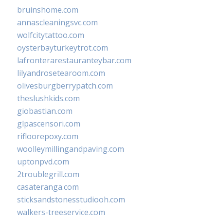
bruinshome.com
annascleaningsvc.com
wolfcitytattoo.com
oysterbayturkeytrot.com
lafronterarestauranteybar.com
lilyandrosetearoom.com
olivesburgberrypatch.com
theslushkids.com
giobastian.com
glpascensori.com
rifloorepoxy.com
woolleymillingandpaving.com
uptonpvd.com
2troublegrill.com
casateranga.com
sticksandstonesstudiooh.com
walkers-treeservice.com