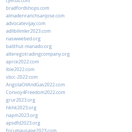
cyetus.com
bradfordshops.com
almadenranchsanjose.com
advocatevijay.com
adlibilimler2023.com
naswwebed.org
balithut-manado.org
alteregotradingcompany.org
aprce2022.com
ibie2022.com
sbcc-2022.com
AngolaOilAndGas2022.com
Convoy4Freedom2022.com
grur2023.org
hkhk2023.org
napm2023.org
apsdfd2023.org
forumausape2023.com