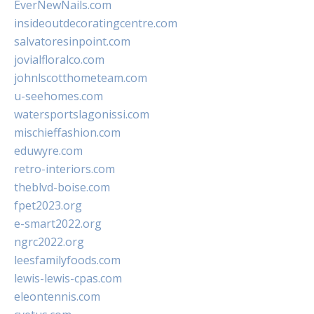
EverNewNails.com
insideoutdecoratingcentre.com
salvatoresinpoint.com
jovialfloralco.com
johnlscotthometeam.com
u-seehomes.com
watersportslagonissi.com
mischieffashion.com
eduwyre.com
retro-interiors.com
theblvd-boise.com
fpet2023.org
e-smart2022.org
ngrc2022.org
leesfamilyfoods.com
lewis-lewis-cpas.com
eleontennis.com