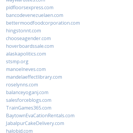
pidfloorsexpress.com
bancodevenezuelaen.com
bettermoodfoodcorporation.com
hingstonnt.com
chooseagender.com
hoverboardssale.com
alaskapolitics.com
stsmp.org
manoelneves.com
mandelaeffectlibrary.com
roselynns.com
balanceyoganj.com
salesforceblogs.com
TrainGames365.com
BaytownEvaCationRentals.com
JabalpurCakeDelivery.com
halobjd.com