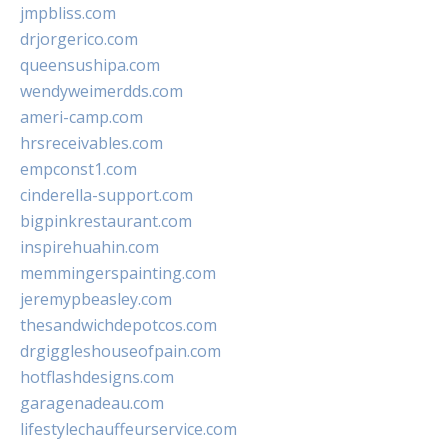
jmpbliss.com
drjorgerico.com
queensushipa.com
wendyweimerdds.com
ameri-camp.com
hrsreceivables.com
empconst1.com
cinderella-support.com
bigpinkrestaurant.com
inspirehuahin.com
memmingerspainting.com
jeremypbeasley.com
thesandwichdepotcos.com
drgiggleshouseofpain.com
hotflashdesigns.com
garagenadeau.com
lifestylechauffeurservice.com