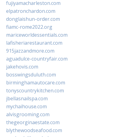
fujiyamacharleston.com
elpatronchardon.com
donglaishun-order.com
fiamc-rome2022.org
mariceworldessentials.com
lafisheriarestaurant.com
915jazzandmore.com
aguadulce-countryfair.com
jakehovis.com
bosswingsduluth.com
birminghamautocare.com
tonyscountrykitchen.com
jbellasnailspa.com
mychaihouse.com
alvisgrooming.com
thegeorginaestate.com
blythewoodseafood.com