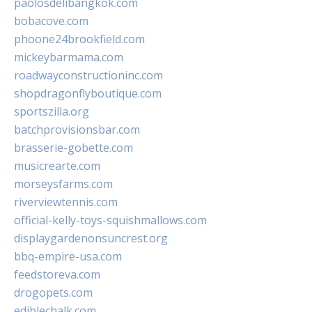
paolosdelibangkok.com
bobacove.com
phoone24brookfield.com
mickeybarmama.com
roadwayconstructioninc.com
shopdragonflyboutique.com
sportszilla.org
batchprovisionsbar.com
brasserie-gobette.com
musicrearte.com
morseysfarms.com
riverviewtennis.com
official-kelly-toys-squishmallows.com
displaygardenonsuncrest.org
bbq-empire-usa.com
feedstoreva.com
drogopets.com
ediblechalk.com