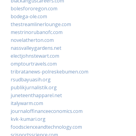
blackanguscareers.com
bolesfororegon.com
bodega-ole.com
thestreamlinerlounge.com
mestrinorubanofc.com
novelatherton.com
nassvalleygardens.net
electjohnstewart.com
omptourtravels.com
tribratanews-polreskebumen.com
rsudbayuasih.org
publikjurnalistik.org
juneteenthapparel.net
italywarm.com
journaloffinanceeconomics.com
kvk-kumari.org
foodscienceandtechnology.com
scisportsscience.com