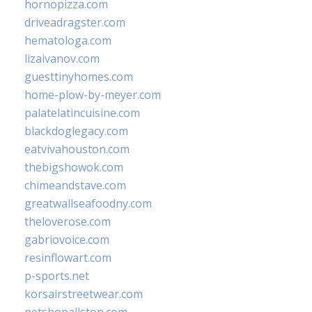
hornopizza.com
driveadragster.com
hematologa.com
lizaivanov.com
guesttinyhomes.com
home-plow-by-meyer.com
palatelatincuisine.com
blackdoglegacy.com
eatvivahouston.com
thebigshowok.com
chimeandstave.com
greatwallseafoodny.com
theloverose.com
gabriovoice.com
resinflowart.com
p-sports.net
korsairstreetwear.com
petshopallston.com