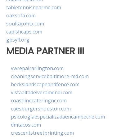
tabletennisnearme.com
oaksofa.com
soultacohtx.com
capishcaps.com
gpsyfl.org
MEDIA PARTNER III
vwrepairarlington.com
cleaningservicebaltimore-md.com
beckslandscapeandfence.com
vistaaltadelveramendi.com
coastlinecateringnc.com
cuesburgershouston.com
psicologiaespecializadaencampeche.com
dmtacos.com
crescentstreetprinting.com