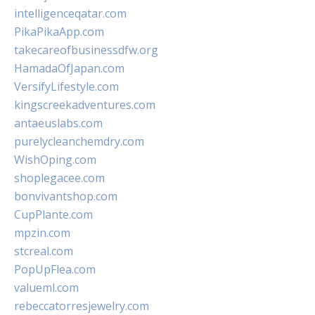
intelligenceqatar.com
PikaPikaApp.com
takecareofbusinessdfw.org
HamadaOfJapan.com
VersifyLifestyle.com
kingscreekadventures.com
antaeuslabs.com
purelycleanchemdry.com
WishOping.com
shoplegacee.com
bonvivantshop.com
CupPlante.com
mpzin.com
stcreal.com
PopUpFlea.com
valueml.com
rebeccatorresjewelry.com