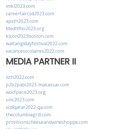
imkl2023.com
careerfaircsd2023.com
apsth2023.com
MedItRio2023.org
lcicon2023boston.com
waitangidayfestival2022.com
vacancesscolaires2022.com
MEDIA PARTNER II
isth2022.com
p2b2pabi2023-makassar.com
wocfparis2023.org
sinc2023.com
scdlqatar2022-qa.com
thecolumbiagrill.com
provisionscheeseandwineshoppe.com