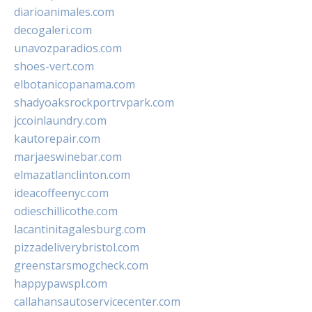
diarioanimales.com
decogaleri.com
unavozparadios.com
shoes-vert.com
elbotanicopanama.com
shadyoaksrockportrvpark.com
jccoinlaundry.com
kautorepair.com
marjaeswinebar.com
elmazatlanclinton.com
ideacoffeenyc.com
odieschillicothe.com
lacantinitagalesburg.com
pizzadeliverybristol.com
greenstarsmogcheck.com
happypawspl.com
callahansautoservicecenter.com