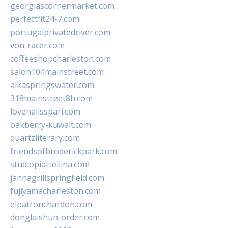
georgiascornermarket.com
perfectfit24-7.com
portugalprivatedriver.com
von-racer.com
coffeeshopcharleston.com
salon104mainstreet.com
alkaspringswater.com
318mainstreet8h.com
lovenailsspari.com
oakberry-kuwait.com
quartzliterary.com
friendsofbroderickpark.com
studiopiattellina.com
jannagrillspringfield.com
fujiyamacharleston.com
elpatronchardon.com
donglaishun-order.com