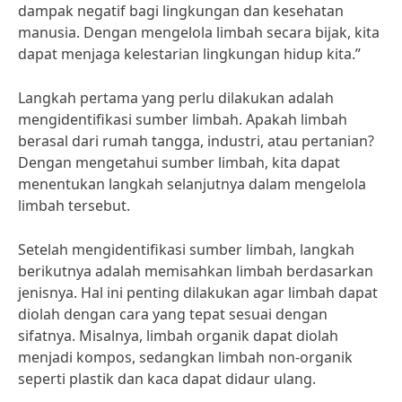
dampak negatif bagi lingkungan dan kesehatan
manusia. Dengan mengelola limbah secara bijak, kita
dapat menjaga kelestarian lingkungan hidup kita.”
Langkah pertama yang perlu dilakukan adalah
mengidentifikasi sumber limbah. Apakah limbah
berasal dari rumah tangga, industri, atau pertanian?
Dengan mengetahui sumber limbah, kita dapat
menentukan langkah selanjutnya dalam mengelola
limbah tersebut.
Setelah mengidentifikasi sumber limbah, langkah
berikutnya adalah memisahkan limbah berdasarkan
jenisnya. Hal ini penting dilakukan agar limbah dapat
diolah dengan cara yang tepat sesuai dengan
sifatnya. Misalnya, limbah organik dapat diolah
menjadi kompos, sedangkan limbah non-organik
seperti plastik dan kaca dapat didaur ulang.