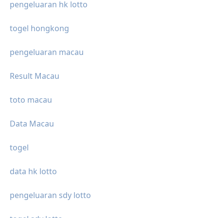
pengeluaran hk lotto
togel hongkong
pengeluaran macau
Result Macau
toto macau
Data Macau
togel
data hk lotto
pengeluaran sdy lotto