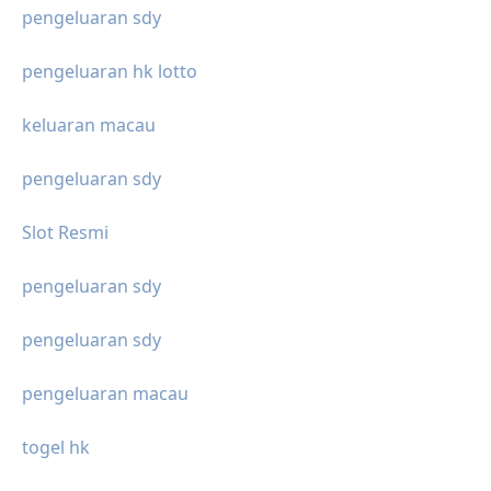
pengeluaran sdy
pengeluaran hk lotto
keluaran macau
pengeluaran sdy
Slot Resmi
pengeluaran sdy
pengeluaran sdy
pengeluaran macau
togel hk