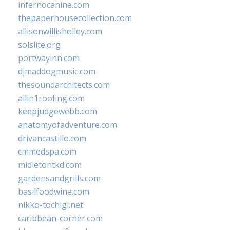
infernocanine.com
thepaperhousecollection.com
allisonwillisholley.com
solslite.org
portwayinn.com
djmaddogmusic.com
thesoundarchitects.com
allin1roofing.com
keepjudgewebb.com
anatomyofadventure.com
drivancastillo.com
cmmedspa.com
midletontkd.com
gardensandgrills.com
basilfoodwine.com
nikko-tochigi.net
caribbean-corner.com