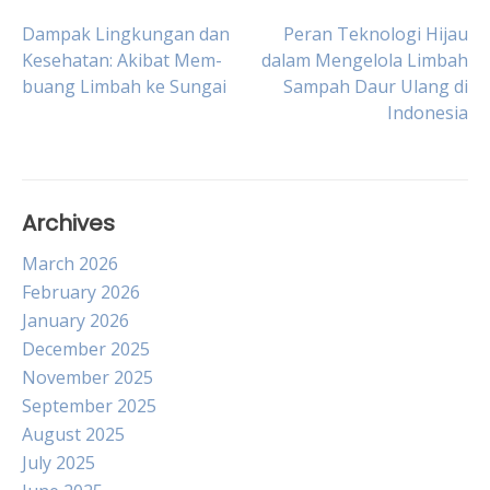
Post
Dampak Lingkungan dan
Peran Teknologi Hijau
Kesehatan: Akibat Mem-
dalam Mengelola Limbah
buang Limbah ke Sungai
Sampah Daur Ulang di
navigation
Indonesia
Archives
March 2026
February 2026
January 2026
December 2025
November 2025
September 2025
August 2025
July 2025