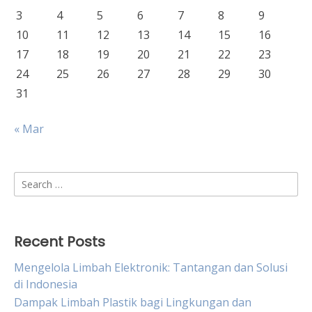
3
4
5
6
7
8
9
10
11
12
13
14
15
16
17
18
19
20
21
22
23
24
25
26
27
28
29
30
31
« Mar
Search
for:
Recent Posts
Mengelola Limbah Elektronik: Tantangan dan Solusi
di Indonesia
Dampak Limbah Plastik bagi Lingkungan dan