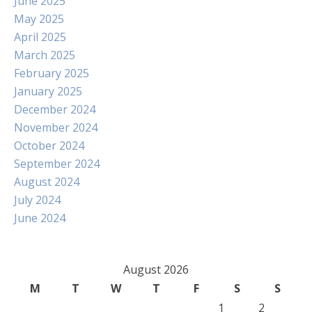
June 2025
May 2025
April 2025
March 2025
February 2025
January 2025
December 2024
November 2024
October 2024
September 2024
August 2024
July 2024
June 2024
August 2026
M
T
W
T
F
S
S
1
2