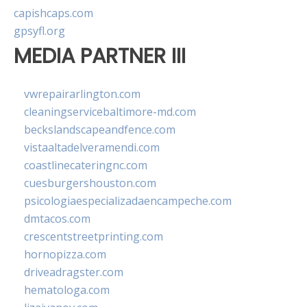
capishcaps.com
gpsyfl.org
MEDIA PARTNER III
vwrepairarlington.com
cleaningservicebaltimore-md.com
beckslandscapeandfence.com
vistaaltadelveramendi.com
coastlinecateringnc.com
cuesburgershouston.com
psicologiaespecializadaencampeche.com
dmtacos.com
crescentstreetprinting.com
hornopizza.com
driveadragster.com
hematologa.com