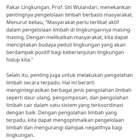
Pakar Lingkungan, Prof. Siti Wulandari, menekankan
pentingnya pengelolaan limbah berbasis masyarakat.
Menurut beliau, “Masyarakat perlu terlibat aktif
dalam pengelolaan limbah di lingkungannya masing-
masing. Dengan melibatkan masyarakat, kita dapat
menciptakan budaya peduli lingkungan yang akan
berdampak positif bagi keberlanjutan lingkungan
hidup kita.”
Selain itu, penting juga untuk melakukan pengolahan
limbah secara terpadu. Hal ini berarti
mengintegrasikan berbagai jenis pengolahan limbah
seperti daur ulang, pengomposan, dan pengolahan
limbah cair dalam satu sistem yang terkoordinasi
dengan baik. Dengan pengolahan limbah yang
terpadu, kita dapat mengoptimalkan pengelolaan
limbah dan mengurangi dampak negatifnya bagi
lingkungan.