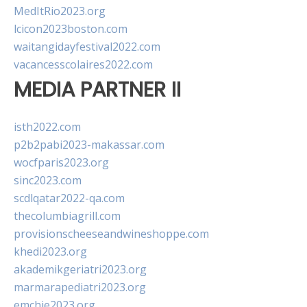
MedItRio2023.org
lcicon2023boston.com
waitangidayfestival2022.com
vacancesscolaires2022.com
MEDIA PARTNER II
isth2022.com
p2b2pabi2023-makassar.com
wocfparis2023.org
sinc2023.com
scdlqatar2022-qa.com
thecolumbiagrill.com
provisionscheeseandwineshoppe.com
khedi2023.org
akademikgeriatri2023.org
marmarapediatri2023.org
emchie2023.org