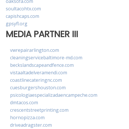
oaksofa.com
soultacohtx.com
capishcaps.com
gpsyfl.org
MEDIA PARTNER III
vwrepairarlington.com
cleaningservicebaltimore-md.com
beckslandscapeandfence.com
vistaaltadelveramendi.com
coastlinecateringnc.com
cuesburgershouston.com
psicologiaespecializadaencampeche.com
dmtacos.com
crescentstreetprinting.com
hornopizza.com
driveadragster.com