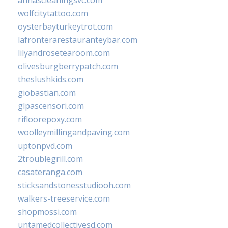
wolfcitytattoo.com
oysterbayturkeytrot.com
lafronterarestauranteybar.com
lilyandrosetearoom.com
olivesburgberrypatch.com
theslushkids.com
giobastian.com
glpascensori.com
rifloorepoxy.com
woolleymillingandpaving.com
uptonpvd.com
2troublegrill.com
casateranga.com
sticksandstonesstudiooh.com
walkers-treeservice.com
shopmossi.com
untamedcollectivesd.com