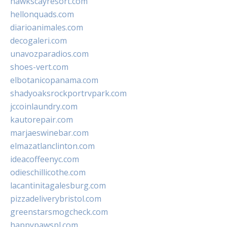
hawkscayresort.com
hellonquads.com
diarioanimales.com
decogaleri.com
unavozparadios.com
shoes-vert.com
elbotanicopanama.com
shadyoaksrockportrvpark.com
jccoinlaundry.com
kautorepair.com
marjaeswinebar.com
elmazatlanclinton.com
ideacoffeenyc.com
odieschillicothe.com
lacantinitagalesburg.com
pizzadeliverybristol.com
greenstarsmogcheck.com
happypawspl.com