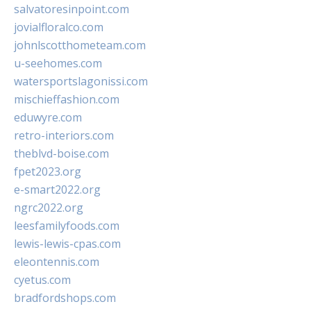
salvatoresinpoint.com
jovialfloralco.com
johnlscotthometeam.com
u-seehomes.com
watersportslagonissi.com
mischieffashion.com
eduwyre.com
retro-interiors.com
theblvd-boise.com
fpet2023.org
e-smart2022.org
ngrc2022.org
leesfamilyfoods.com
lewis-lewis-cpas.com
eleontennis.com
cyetus.com
bradfordshops.com