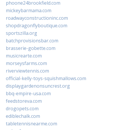
phoone24brookfield.com
mickeybarmama.com
roadwayconstructioninc.com
shopdragonflyboutique.com
sportszilla.org
batchprovisionsbar.com
brasserie-gobette.com
musicrearte.com
morseysfarms.com
riverviewtennis.com
official-kelly-toys-squishmallows.com
displaygardenonsuncrest.org
bbq-empire-usa.com
feedstoreva.com
drogopets.com
ediblechalk.com
tabletennisnearme.com