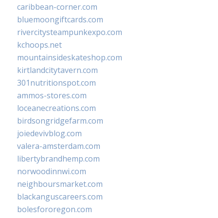
caribbean-corner.com
bluemoongiftcards.com
rivercitysteampunkexpo.com
kchoops.net
mountainsideskateshop.com
kirtlandcitytavern.com
301nutritionspot.com
ammos-stores.com
loceanecreations.com
birdsongridgefarm.com
joiedevivblog.com
valera-amsterdam.com
libertybrandhemp.com
norwoodinnwi.com
neighboursmarket.com
blackanguscareers.com
bolesfororegon.com