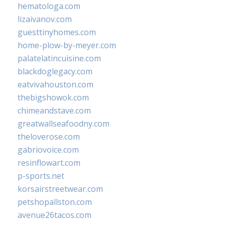
hematologa.com
lizaivanov.com
guesttinyhomes.com
home-plow-by-meyer.com
palatelatincuisine.com
blackdoglegacy.com
eatvivahouston.com
thebigshowok.com
chimeandstave.com
greatwallseafoodny.com
theloverose.com
gabriovoice.com
resinflowart.com
p-sports.net
korsairstreetwear.com
petshopallston.com
avenue26tacos.com