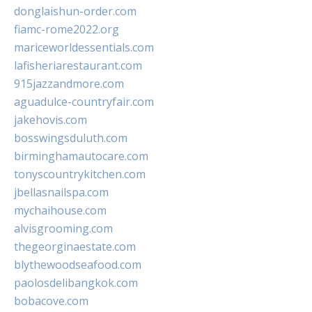
donglaishun-order.com
fiamc-rome2022.org
mariceworldessentials.com
lafisheriarestaurant.com
915jazzandmore.com
aguadulce-countryfair.com
jakehovis.com
bosswingsduluth.com
birminghamautocare.com
tonyscountrykitchen.com
jbellasnailspa.com
mychaihouse.com
alvisgrooming.com
thegeorginaestate.com
blythewoodseafood.com
paolosdelibangkok.com
bobacove.com