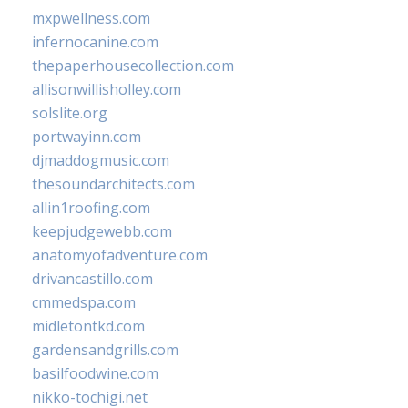
mxpwellness.com
infernocanine.com
thepaperhousecollection.com
allisonwillisholley.com
solslite.org
portwayinn.com
djmaddogmusic.com
thesoundarchitects.com
allin1roofing.com
keepjudgewebb.com
anatomyofadventure.com
drivancastillo.com
cmmedspa.com
midletontkd.com
gardensandgrills.com
basilfoodwine.com
nikko-tochigi.net