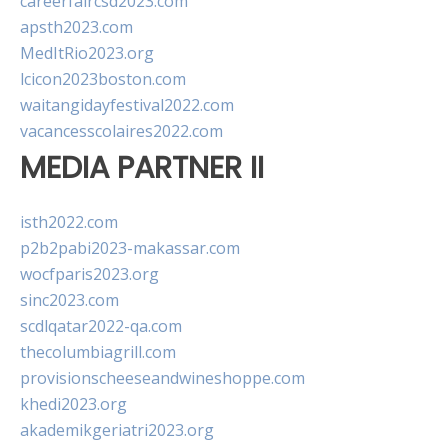
careerfaircsd2023.com
apsth2023.com
MedItRio2023.org
lcicon2023boston.com
waitangidayfestival2022.com
vacancesscolaires2022.com
MEDIA PARTNER II
isth2022.com
p2b2pabi2023-makassar.com
wocfparis2023.org
sinc2023.com
scdlqatar2022-qa.com
thecolumbiagrill.com
provisionscheeseandwineshoppe.com
khedi2023.org
akademikgeriatri2023.org