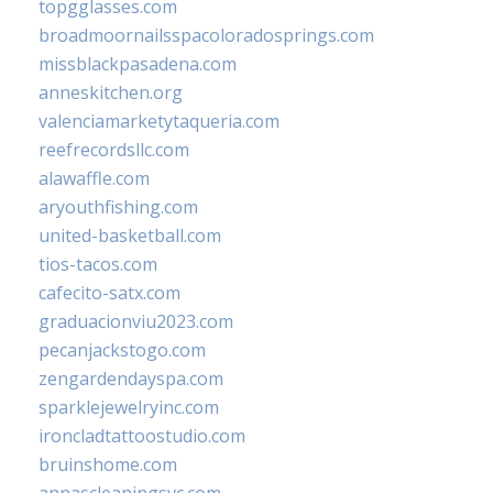
topgglasses.com
broadmoornailsspacoloradosprings.com
missblackpasadena.com
anneskitchen.org
valenciamarketytaqueria.com
reefrecordsllc.com
alawaffle.com
aryouthfishing.com
united-basketball.com
tios-tacos.com
cafecito-satx.com
graduacionviu2023.com
pecanjackstogo.com
zengardendayspa.com
sparklejewelryinc.com
ironcladtattoostudio.com
bruinshome.com
annascleaningsvc.com