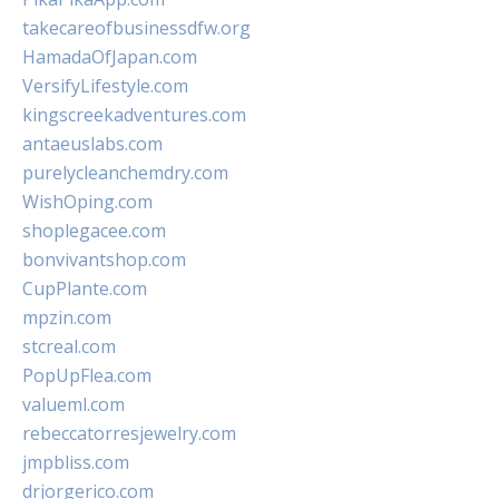
takecareofbusinessdfw.org
HamadaOfJapan.com
VersifyLifestyle.com
kingscreekadventures.com
antaeuslabs.com
purelycleanchemdry.com
WishOping.com
shoplegacee.com
bonvivantshop.com
CupPlante.com
mpzin.com
stcreal.com
PopUpFlea.com
valueml.com
rebeccatorresjewelry.com
jmpbliss.com
drjorgerico.com