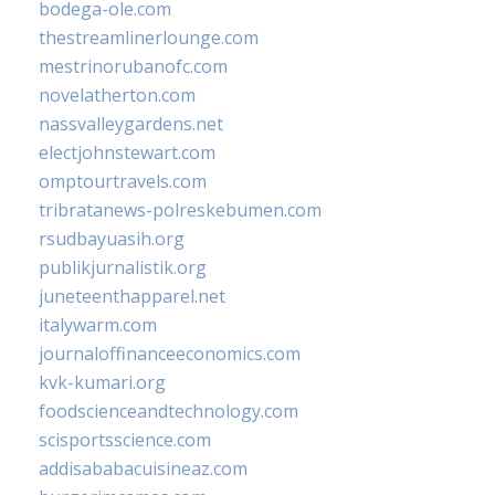
bodega-ole.com
thestreamlinerlounge.com
mestrinorubanofc.com
novelatherton.com
nassvalleygardens.net
electjohnstewart.com
omptourtravels.com
tribratanews-polreskebumen.com
rsudbayuasih.org
publikjurnalistik.org
juneteenthapparel.net
italywarm.com
journaloffinanceeconomics.com
kvk-kumari.org
foodscienceandtechnology.com
scisportsscience.com
addisababacuisineaz.com