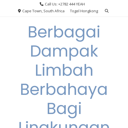
Skip
Call Us: +2782 444 YEAH
to
Cape Town, South Africa
Togel Hongkong
content
Berbagai
Dampak
Limbah
Berbahaya
Bagi
Lingkungan