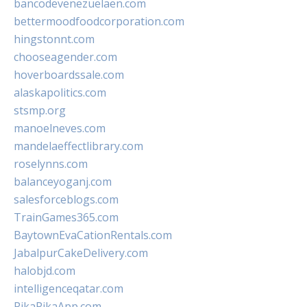
bancodevenezuelaen.com
bettermoodfoodcorporation.com
hingstonnt.com
chooseagender.com
hoverboardssale.com
alaskapolitics.com
stsmp.org
manoelneves.com
mandelaeffectlibrary.com
roselynns.com
balanceyoganj.com
salesforceblogs.com
TrainGames365.com
BaytownEvaCationRentals.com
JabalpurCakeDelivery.com
halobjd.com
intelligenceqatar.com
PikaPikaApp.com