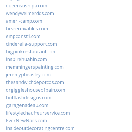
queensushipa.com
wendyweimerdds.com
ameri-camp.com
hrsreceivables.com
empconst1.com
cinderella-support.com
bigpinkrestaurant.com
inspirehuahin.com
memmingerspainting.com
jeremypbeasley.com
thesandwichdepotcos.com
drgiggleshouseofpain.com
hotflashdesigns.com
garagenadeau.com
lifestylechauffeurservice.com
EverNewNails.com
insideoutdecoratingcentre.com