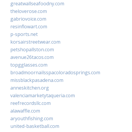
greatwallseafoodny.com
theloverose.com
gabriovoice.com
resinflowart.com
p-sports.net
korsairstreetwear.com
petshopallston.com
avenue26tacos.com
topgglasses.com
broadmoornailsspacoloradosprings.com
missblackpasadena.com
anneskitchen.org
valenciamarketytaqueria.com
reefrecordsllc.com
alawaffle.com
aryouthfishing.com
united-basketball.com