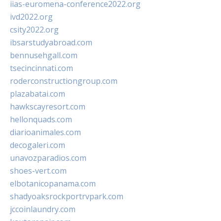
iias-euromena-conference2022.org
ivd2022.org
csity2022.org
ibsarstudyabroad.com
bennusehgall.com
tsecincinnati.com
roderconstructiongroup.com
plazabatai.com
hawkscayresort.com
hellonquads.com
diarioanimales.com
decogaleri.com
unavozparadios.com
shoes-vert.com
elbotanicopanama.com
shadyoaksrockportrvpark.com
jccoinlaundry.com