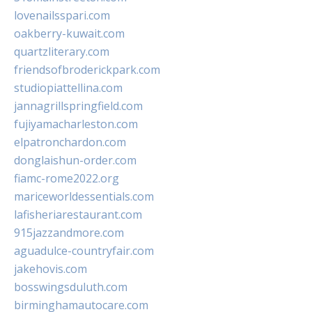
lovenailsspari.com
oakberry-kuwait.com
quartzliterary.com
friendsofbroderickpark.com
studiopiattellina.com
jannagrillspringfield.com
fujiyamacharleston.com
elpatronchardon.com
donglaishun-order.com
fiamc-rome2022.org
mariceworldessentials.com
lafisheriarestaurant.com
915jazzandmore.com
aguadulce-countryfair.com
jakehovis.com
bosswingsduluth.com
birminghamautocare.com