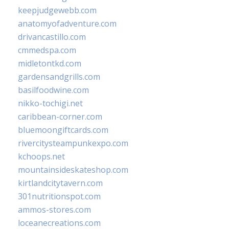
keepjudgewebb.com
anatomyofadventure.com
drivancastillo.com
cmmedspa.com
midletontkd.com
gardensandgrills.com
basilfoodwine.com
nikko-tochigi.net
caribbean-corner.com
bluemoongiftcards.com
rivercitysteampunkexpo.com
kchoops.net
mountainsideskateshop.com
kirtlandcitytavern.com
301nutritionspot.com
ammos-stores.com
loceanecreations.com