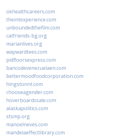
okhealthcareers.com
theintexperience.com
unboundedthefilm.com
catfriends-bg.org
marianlives.org
waywardtees.com
pidfloorsexpress.com
bancodevenezuelaen.com
bettermoodfoodcorporation.com
hingstonnt.com
chooseagender.com
hoverboardssale.com
alaskapolitics.com
stsmp.org
manoelneves.com
mandelaeffectlibrary.com