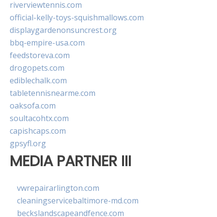
riverviewtennis.com
official-kelly-toys-squishmallows.com
displaygardenonsuncrest.org
bbq-empire-usa.com
feedstoreva.com
drogopets.com
ediblechalk.com
tabletennisnearme.com
oaksofa.com
soultacohtx.com
capishcaps.com
gpsyfl.org
MEDIA PARTNER III
vwrepairarlington.com
cleaningservicebaltimore-md.com
beckslandscapeandfence.com