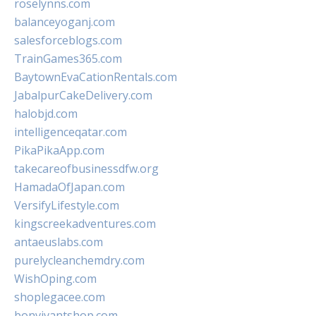
roselynns.com
balanceyoganj.com
salesforceblogs.com
TrainGames365.com
BaytownEvaCationRentals.com
JabalpurCakeDelivery.com
halobjd.com
intelligenceqatar.com
PikaPikaApp.com
takecareofbusinessdfw.org
HamadaOfJapan.com
VersifyLifestyle.com
kingscreekadventures.com
antaeuslabs.com
purelycleanchemdry.com
WishOping.com
shoplegacee.com
bonvivantshop.com