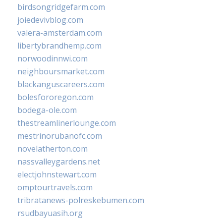
birdsongridgefarm.com
joiedevivblog.com
valera-amsterdam.com
libertybrandhemp.com
norwoodinnwi.com
neighboursmarket.com
blackanguscareers.com
bolesfororegon.com
bodega-ole.com
thestreamlinerlounge.com
mestrinorubanofc.com
novelatherton.com
nassvalleygardens.net
electjohnstewart.com
omptourtravels.com
tribratanews-polreskebumen.com
rsudbayuasih.org