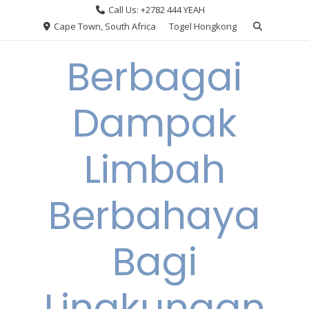
Skip
Call Us: +2782 444 YEAH
to
Cape Town, South Africa
Togel Hongkong
content
Berbagai
Dampak
Limbah
Berbahaya
Bagi
Lingkungan