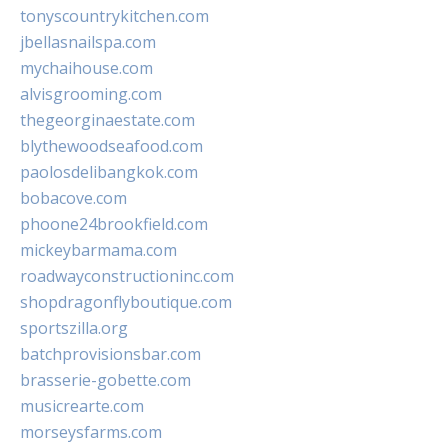
tonyscountrykitchen.com
jbellasnailspa.com
mychaihouse.com
alvisgrooming.com
thegeorginaestate.com
blythewoodseafood.com
paolosdelibangkok.com
bobacove.com
phoone24brookfield.com
mickeybarmama.com
roadwayconstructioninc.com
shopdragonflyboutique.com
sportszilla.org
batchprovisionsbar.com
brasserie-gobette.com
musicrearte.com
morseysfarms.com