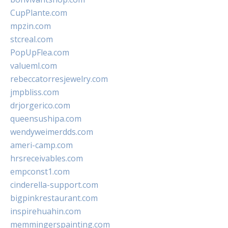
CupPlante.com
mpzin.com
stcreal.com
PopUpFlea.com
valueml.com
rebeccatorresjewelry.com
jmpbliss.com
drjorgerico.com
queensushipa.com
wendyweimerdds.com
ameri-camp.com
hrsreceivables.com
empconst1.com
cinderella-support.com
bigpinkrestaurant.com
inspirehuahin.com
memmingerspainting.com