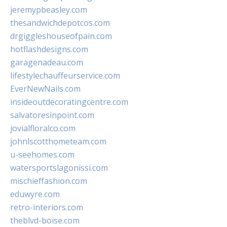
jeremypbeasley.com
thesandwichdepotcos.com
drgiggleshouseofpain.com
hotflashdesigns.com
garagenadeau.com
lifestylechauffeurservice.com
EverNewNails.com
insideoutdecoratingcentre.com
salvatoresinpoint.com
jovialfloralco.com
johnlscotthometeam.com
u-seehomes.com
watersportslagonissi.com
mischieffashion.com
eduwyre.com
retro-interiors.com
theblvd-boise.com