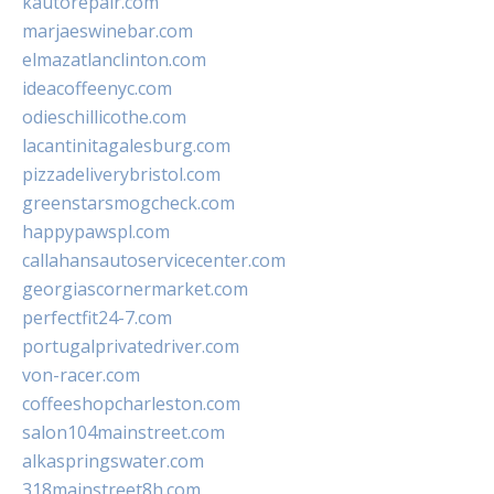
kautorepair.com
marjaeswinebar.com
elmazatlanclinton.com
ideacoffeenyc.com
odieschillicothe.com
lacantinitagalesburg.com
pizzadeliverybristol.com
greenstarsmogcheck.com
happypawspl.com
callahansautoservicecenter.com
georgiascornermarket.com
perfectfit24-7.com
portugalprivatedriver.com
von-racer.com
coffeeshopcharleston.com
salon104mainstreet.com
alkaspringswater.com
318mainstreet8h.com