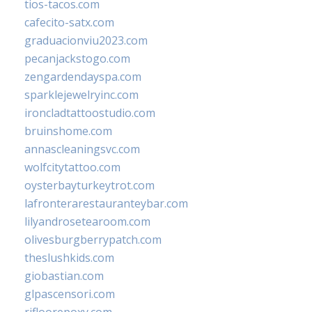
tios-tacos.com
cafecito-satx.com
graduacionviu2023.com
pecanjackstogo.com
zengardendayspa.com
sparklejewelryinc.com
ironcladtattoostudio.com
bruinshome.com
annascleaningsvc.com
wolfcitytattoo.com
oysterbayturkeytrot.com
lafronterarestauranteybar.com
lilyandrosetearoom.com
olivesburgberrypatch.com
theslushkids.com
giobastian.com
glpascensori.com
rifloorepoxy.com