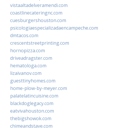
vistaaltadelveramendi.com
coastlinecateringnc.com
cuesburgershouston.com
psicologiaespecializadaencampeche.com
dmtacos.com
crescentstreetprinting.com
hornopizza.com
driveadragster.com
hematologa.com
lizaivanov.com
guesttinyhomes.com
home-plow-by-meyer.com
palatelatincuisine.com
blackdoglegacy.com
eatvivahouston.com
thebigshowok.com
chimeandstave.com