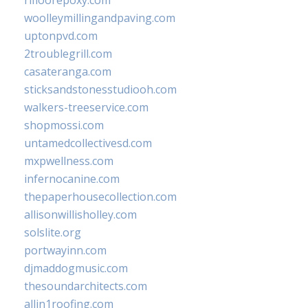
woolleymillingandpaving.com
uptonpvd.com
2troublegrill.com
casateranga.com
sticksandstonesstudiooh.com
walkers-treeservice.com
shopmossi.com
untamedcollectivesd.com
mxpwellness.com
infernocanine.com
thepaperhousecollection.com
allisonwillisholley.com
solslite.org
portwayinn.com
djmaddogmusic.com
thesoundarchitects.com
allin1roofing.com