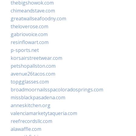
thebigshowok.com
chimeandstave.com
greatwallseafoodny.com
theloverose.com
gabriovoice.com
resinflowart.com
p-sports.net
korsairstreetwear.com
petshopallston.com
avenue26tacos.com
topgglasses.com
broadmoornailsspacoloradosprings.com
missblackpasadena.com
anneskitchen.org
valenciamarketytaqueria.com
reefrecordsllc.com
alawaffle.com