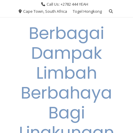
Skip
Call Us: +2782 444 YEAH
to
Cape Town, South Africa
Togel Hongkong
content
Berbagai
Dampak
Limbah
Berbahaya
Bagi
Lingkungan