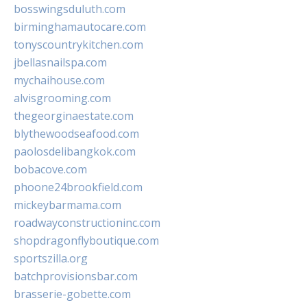
bosswingsduluth.com
birminghamautocare.com
tonyscountrykitchen.com
jbellasnailspa.com
mychaihouse.com
alvisgrooming.com
thegeorginaestate.com
blythewoodseafood.com
paolosdelibangkok.com
bobacove.com
phoone24brookfield.com
mickeybarmama.com
roadwayconstructioninc.com
shopdragonflyboutique.com
sportszilla.org
batchprovisionsbar.com
brasserie-gobette.com