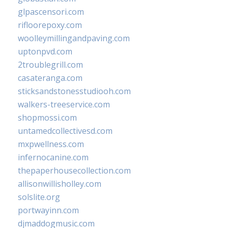
glpascensori.com
rifloorepoxy.com
woolleymillingandpaving.com
uptonpvd.com
2troublegrill.com
casateranga.com
sticksandstonesstudiooh.com
walkers-treeservice.com
shopmossi.com
untamedcollectivesd.com
mxpwellness.com
infernocanine.com
thepaperhousecollection.com
allisonwillisholley.com
solslite.org
portwayinn.com
djmaddogmusic.com