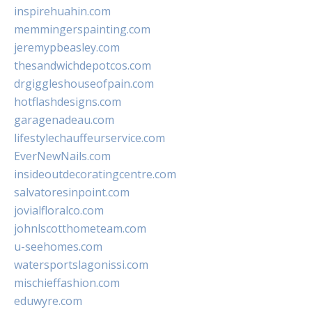
inspirehuahin.com
memmingerspainting.com
jeremypbeasley.com
thesandwichdepotcos.com
drgiggleshouseofpain.com
hotflashdesigns.com
garagenadeau.com
lifestylechauffeurservice.com
EverNewNails.com
insideoutdecoratingcentre.com
salvatoresinpoint.com
jovialfloralco.com
johnlscotthometeam.com
u-seehomes.com
watersportslagonissi.com
mischieffashion.com
eduwyre.com