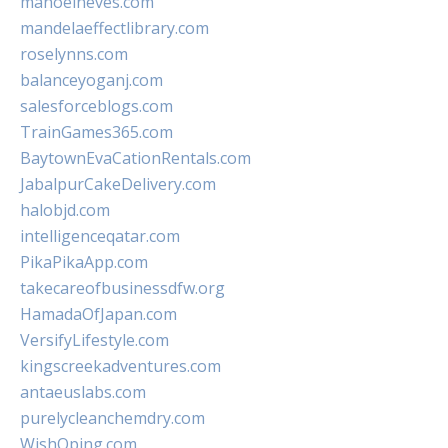
manoelneves.com
mandelaeffectlibrary.com
roselynns.com
balanceyoganj.com
salesforceblogs.com
TrainGames365.com
BaytownEvaCationRentals.com
JabalpurCakeDelivery.com
halobjd.com
intelligenceqatar.com
PikaPikaApp.com
takecareofbusinessdfw.org
HamadaOfJapan.com
VersifyLifestyle.com
kingscreekadventures.com
antaeuslabs.com
purelycleanchemdry.com
WishOping.com