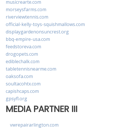
musicrearte.com
morseysfarms.com
riverviewtennis.com
official-kelly-toys-squishmallows.com
displaygardenonsuncrest.org
bbq-empire-usa.com
feedstoreva.com
drogopets.com
ediblechalk.com
tabletennisnearme.com
oaksofa.com
soultacohtx.com
capishcaps.com
gpsyfl.org
MEDIA PARTNER III
vwrepairarlington.com