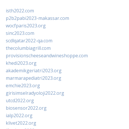
isth2022.com
p2b2pabi2023-makassar.com
wocfparis2023.org
sinc2023.com
scdlqatar2022-qa.com
thecolumbiagrill.com
provisionscheeseandwineshoppe.com
khedi2023.org
akademikgeriatri2023.org
marmarapediatri2023.org
emchie2023.org
girisimselradyoloji2022.org
utcd2022.org
biosensor2022.org
ialp2022.org
klivet2022.org