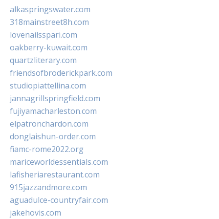
alkaspringswater.com
318mainstreet8h.com
lovenailsspari.com
oakberry-kuwait.com
quartzliterary.com
friendsofbroderickpark.com
studiopiattellina.com
jannagrillspringfield.com
fujiyamacharleston.com
elpatronchardon.com
donglaishun-order.com
fiamc-rome2022.org
mariceworldessentials.com
lafisheriarestaurant.com
915jazzandmore.com
aguadulce-countryfair.com
jakehovis.com