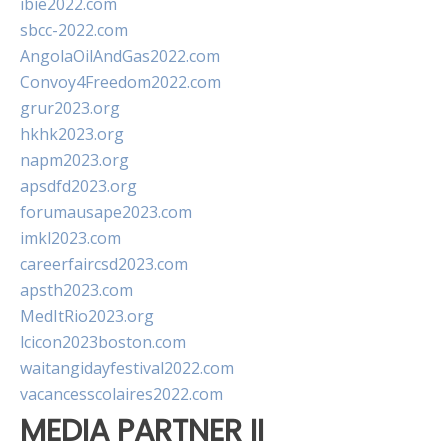
ibie2022.com
sbcc-2022.com
AngolaOilAndGas2022.com
Convoy4Freedom2022.com
grur2023.org
hkhk2023.org
napm2023.org
apsdfd2023.org
forumausape2023.com
imkl2023.com
careerfaircsd2023.com
apsth2023.com
MedItRio2023.org
lcicon2023boston.com
waitangidayfestival2022.com
vacancesscolaires2022.com
MEDIA PARTNER II