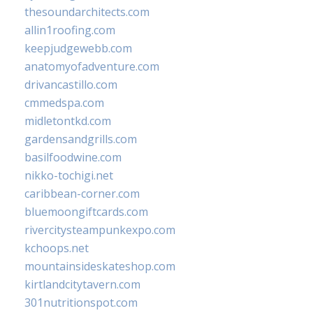
thesoundarchitects.com
allin1roofing.com
keepjudgewebb.com
anatomyofadventure.com
drivancastillo.com
cmmedspa.com
midletontkd.com
gardensandgrills.com
basilfoodwine.com
nikko-tochigi.net
caribbean-corner.com
bluemoongiftcards.com
rivercitysteampunkexpo.com
kchoops.net
mountainsideskateshop.com
kirtlandcitytavern.com
301nutritionspot.com