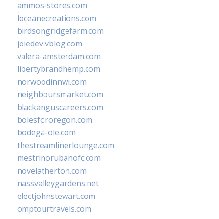
ammos-stores.com
loceanecreations.com
birdsongridgefarm.com
joiedevivblog.com
valera-amsterdam.com
libertybrandhemp.com
norwoodinnwi.com
neighboursmarket.com
blackanguscareers.com
bolesfororegon.com
bodega-ole.com
thestreamlinerlounge.com
mestrinorubanofc.com
novelatherton.com
nassvalleygardens.net
electjohnstewart.com
omptourtravels.com