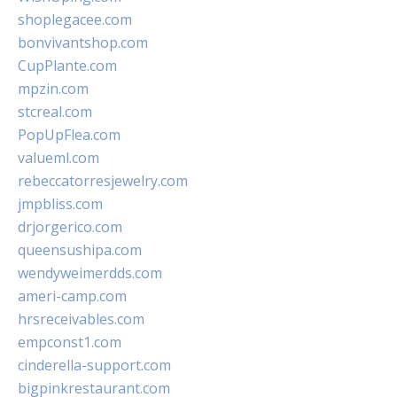
shoplegacee.com
bonvivantshop.com
CupPlante.com
mpzin.com
stcreal.com
PopUpFlea.com
valueml.com
rebeccatorresjewelry.com
jmpbliss.com
drjorgerico.com
queensushipa.com
wendyweimerdds.com
ameri-camp.com
hrsreceivables.com
empconst1.com
cinderella-support.com
bigpinkrestaurant.com