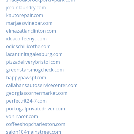
jccoinlaundry.com
kautorepair.com
marjaeswinebar.com
elmazatlanclinton.com
ideacoffeenyc.com
odieschillicothe.com
lacantinitagalesburg.com
pizzadeliverybristol.com
greenstarsmogcheck.com
happypawspl.com
callahansautoservicecenter.com
georgiascornermarket.com
perfectfit24-7.com
portugalprivatedriver.com
von-racer.com
coffeeshopcharleston.com
salon104mainstreet.com