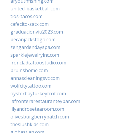
aryouthfishing.com
united-basketball.com
tios-tacos.com
cafecito-satx.com
graduacionviu2023.com
pecanjackstogo.com
zengardendayspa.com
sparklejewelryinc.com
ironcladtattoostudio.com
bruinshome.com
annascleaningsvc.com
wolfcitytattoo.com
oysterbayturkeytrot.com
lafronterarestauranteybar.com
lilyandrosetearoom.com
olivesburgberrypatch.com
theslushkids.com
giobastian.com