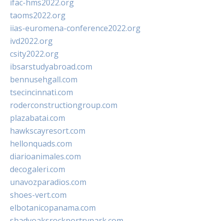
ifac-hms2022.org
taoms2022.org
iias-euromena-conference2022.org
ivd2022.org
csity2022.org
ibsarstudyabroad.com
bennusehgall.com
tsecincinnati.com
roderconstructiongroup.com
plazabatai.com
hawkscayresort.com
hellonquads.com
diarioanimales.com
decogaleri.com
unavozparadios.com
shoes-vert.com
elbotanicopanama.com
shadyoaksrockportrvpark.com