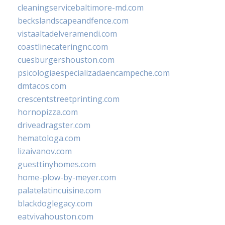
cleaningservicebaltimore-md.com
beckslandscapeandfence.com
vistaaltadelveramendi.com
coastlinecateringnc.com
cuesburgershouston.com
psicologiaespecializadaencampeche.com
dmtacos.com
crescentstreetprinting.com
hornopizza.com
driveadragster.com
hematologa.com
lizaivanov.com
guesttinyhomes.com
home-plow-by-meyer.com
palatelatincuisine.com
blackdoglegacy.com
eatvivahouston.com