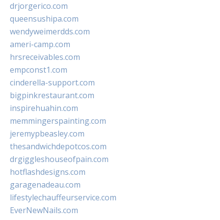
drjorgerico.com
queensushipa.com
wendyweimerdds.com
ameri-camp.com
hrsreceivables.com
empconst1.com
cinderella-support.com
bigpinkrestaurant.com
inspirehuahin.com
memmingerspainting.com
jeremypbeasley.com
thesandwichdepotcos.com
drgiggleshouseofpain.com
hotflashdesigns.com
garagenadeau.com
lifestylechauffeurservice.com
EverNewNails.com