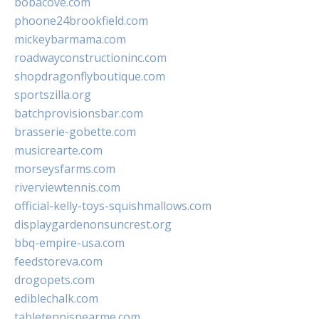
bobacove.com
phoone24brookfield.com
mickeybarmama.com
roadwayconstructioninc.com
shopdragonflyboutique.com
sportszilla.org
batchprovisionsbar.com
brasserie-gobette.com
musicrearte.com
morseysfarms.com
riverviewtennis.com
official-kelly-toys-squishmallows.com
displaygardenonsuncrest.org
bbq-empire-usa.com
feedstoreva.com
drogopets.com
ediblechalk.com
tabletennisnearme.com