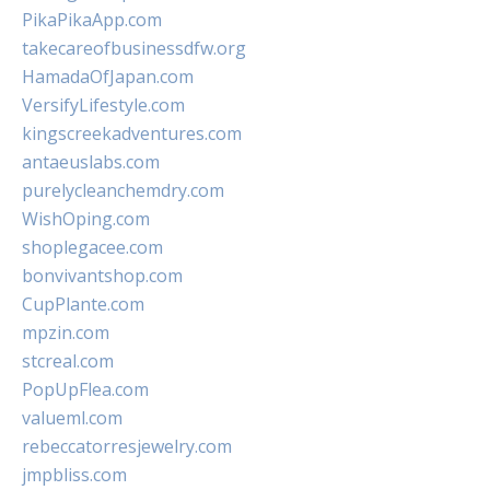
PikaPikaApp.com
takecareofbusinessdfw.org
HamadaOfJapan.com
VersifyLifestyle.com
kingscreekadventures.com
antaeuslabs.com
purelycleanchemdry.com
WishOping.com
shoplegacee.com
bonvivantshop.com
CupPlante.com
mpzin.com
stcreal.com
PopUpFlea.com
valueml.com
rebeccatorresjewelry.com
jmpbliss.com