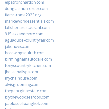
elpatronchardon.com
donglaishun-order.com
fiamc-rome2022.org
mariceworldessentials.com
lafisheriarestaurant.com
915jazzandmore.com
aguadulce-countryfair.com
jakehovis.com
bosswingsduluth.com
birminghamautocare.com
tonyscountrykitchen.com
jbellasnailspa.com
mychaihouse.com
alvisgrooming.com
thegeorginaestate.com
blythewoodseafood.com
paolosdelibangkok.com