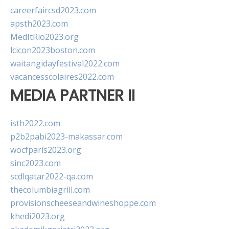
careerfaircsd2023.com
apsth2023.com
MedItRio2023.org
lcicon2023boston.com
waitangidayfestival2022.com
vacancesscolaires2022.com
MEDIA PARTNER II
isth2022.com
p2b2pabi2023-makassar.com
wocfparis2023.org
sinc2023.com
scdlqatar2022-qa.com
thecolumbiagrill.com
provisionscheeseandwineshoppe.com
khedi2023.org