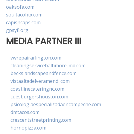
oaksofa.com
soultacohtx.com
capishcaps.com
gpsyfl.org
MEDIA PARTNER III
vwrepairarlington.com
cleaningservicebaltimore-md.com
beckslandscapeandfence.com
vistaaltadelveramendi.com
coastlinecateringnc.com
cuesburgershouston.com
psicologiaespecializadaencampeche.com
dmtacos.com
crescentstreetprinting.com
hornopizza.com