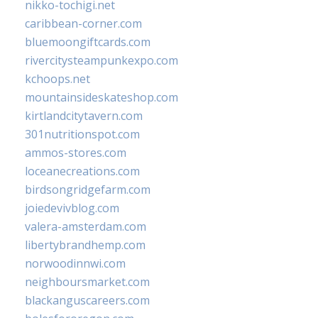
nikko-tochigi.net
caribbean-corner.com
bluemoongiftcards.com
rivercitysteampunkexpo.com
kchoops.net
mountainsideskateshop.com
kirtlandcitytavern.com
301nutritionspot.com
ammos-stores.com
loceanecreations.com
birdsongridgefarm.com
joiedevivblog.com
valera-amsterdam.com
libertybrandhemp.com
norwoodinnwi.com
neighboursmarket.com
blackanguscareers.com