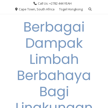
Skip
Call Us: +2782 444 YEAH
to
Cape Town, South Africa
Togel Hongkong
content
Berbagai
Dampak
Limbah
Berbahaya
Bagi
Lingkungan