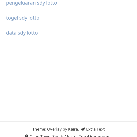
pengeluaran sdy lotto
togel sdy lotto
data sdy lotto
Theme: Overlay by
Kaira
.
Extra Text
Cape Town, South Africa
Togel Hongkong