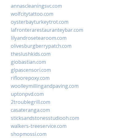
annascleaningsvc.com
wolfcitytattoo.com
oysterbayturkeytrot.com
lafronterarestauranteybar.com
lilyandrosetearoom.com
olivesburgberrypatch.com
theslushkids.com
giobastian.com
glpascensori.com
rifloorepoxy.com
woolleymillingandpaving.com
uptonpvd.com
2troublegrill.com
casateranga.com
sticksandstonesstudiooh.com
walkers-treeservice.com
shopmossi.com