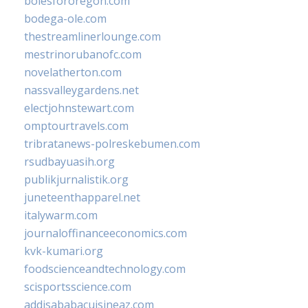
bolesfororegon.com
bodega-ole.com
thestreamlinerlounge.com
mestrinorubanofc.com
novelatherton.com
nassvalleygardens.net
electjohnstewart.com
omptourtravels.com
tribratanews-polreskebumen.com
rsudbayuasih.org
publikjurnalistik.org
juneteenthapparel.net
italywarm.com
journaloffinanceeconomics.com
kvk-kumari.org
foodscienceandtechnology.com
scisportsscience.com
addisababacuisineaz.com