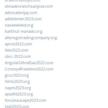
bradfordshops.com
almadenranchsanjose.com
advocatevijay.com
adlibilimler2023.com
naswwebed.org
balithut-manado.org
alteregotradingcompany.org
aprce2022.com
ibie2022.com
sbcc-2022.com
AngolaOilAndGas2022.com
Convoy4Freedom2022.com
grur2023.org
hkhk2023.org
napm2023.org
apsdfd2023.org
forumausape2023.com
imkl2023.com