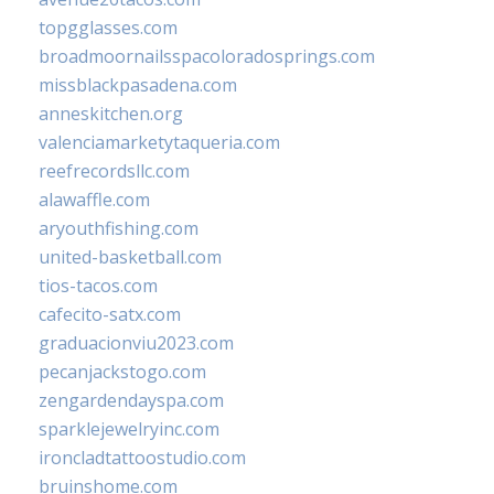
topgglasses.com
broadmoornailsspacoloradosprings.com
missblackpasadena.com
anneskitchen.org
valenciamarketytaqueria.com
reefrecordsllc.com
alawaffle.com
aryouthfishing.com
united-basketball.com
tios-tacos.com
cafecito-satx.com
graduacionviu2023.com
pecanjackstogo.com
zengardendayspa.com
sparklejewelryinc.com
ironcladtattoostudio.com
bruinshome.com