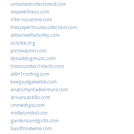
untamedcollectivesd.com
mxpwellness.com
infernocanine.com
thepaperhousecollection.com
allisonwillisholley.com
solslite.org
portwayinn.com
djmaddogmusic.com
thesoundarchitects.com
allin1roofing.com
keepjudgewebb.com
anatomyofadventure.com
drivancastillo.com
cmmedspa.com
midletontkd.com
gardensandgrills.com
basilfoodwine.com