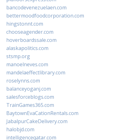
bancodevenezuelaen.com
bettermoodfoodcorporation.com
hingstonnt.com
chooseagender.com
hoverboardssale.com
alaskapolitics.com
stsmp.org
manoelneves.com
mandelaeffectlibrary.com
roselynns.com
balanceyoganj.com
salesforceblogs.com
TrainGames365.com
BaytownEvaCationRentals.com
JabalpurCakeDelivery.com
halobjd.com
intelligenceqatar.com