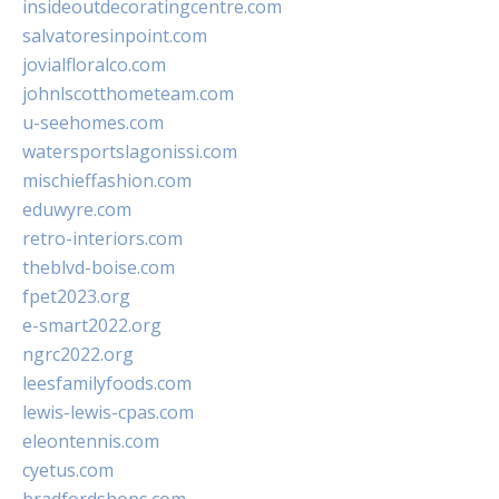
insideoutdecoratingcentre.com
salvatoresinpoint.com
jovialfloralco.com
johnlscotthometeam.com
u-seehomes.com
watersportslagonissi.com
mischieffashion.com
eduwyre.com
retro-interiors.com
theblvd-boise.com
fpet2023.org
e-smart2022.org
ngrc2022.org
leesfamilyfoods.com
lewis-lewis-cpas.com
eleontennis.com
cyetus.com