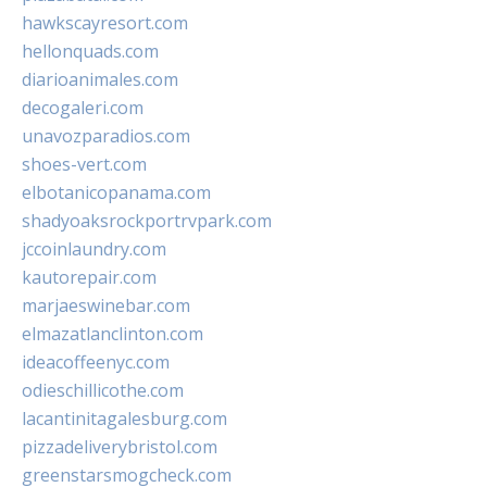
hawkscayresort.com
hellonquads.com
diarioanimales.com
decogaleri.com
unavozparadios.com
shoes-vert.com
elbotanicopanama.com
shadyoaksrockportrvpark.com
jccoinlaundry.com
kautorepair.com
marjaeswinebar.com
elmazatlanclinton.com
ideacoffeenyc.com
odieschillicothe.com
lacantinitagalesburg.com
pizzadeliverybristol.com
greenstarsmogcheck.com