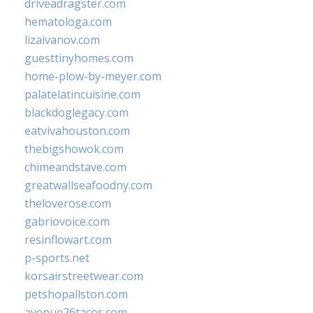
driveadragster.com
hematologa.com
lizaivanov.com
guesttinyhomes.com
home-plow-by-meyer.com
palatelatincuisine.com
blackdoglegacy.com
eatvivahouston.com
thebigshowok.com
chimeandstave.com
greatwallseafoodny.com
theloverose.com
gabriovoice.com
resinflowart.com
p-sports.net
korsairstreetwear.com
petshopallston.com
avenue26tacos.com