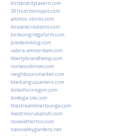
kirtlandcitytavern.com
301nutritionspot.com
ammos-stores.com
loceanecreations.com
birdsongridgefarm.com
joiedevivblog.com
valera-amsterdam.com
libertybrandhemp.com
norwoodinnwi.com
neighboursmarket.com
blackanguscareers.com
bolesfororegon.com
bodega-ole.com
thestreamlinerlounge.com
mestrinorubanofc.com
novelatherton.com
nassvalleygardens.net