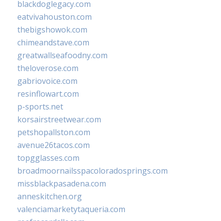
blackdoglegacy.com
eatvivahouston.com
thebigshowok.com
chimeandstave.com
greatwallseafoodny.com
theloverose.com
gabriovoice.com
resinflowart.com
p-sports.net
korsairstreetwear.com
petshopallston.com
avenue26tacos.com
topgglasses.com
broadmoornailsspacoloradosprings.com
missblackpasadena.com
anneskitchen.org
valenciamarketytaqueria.com