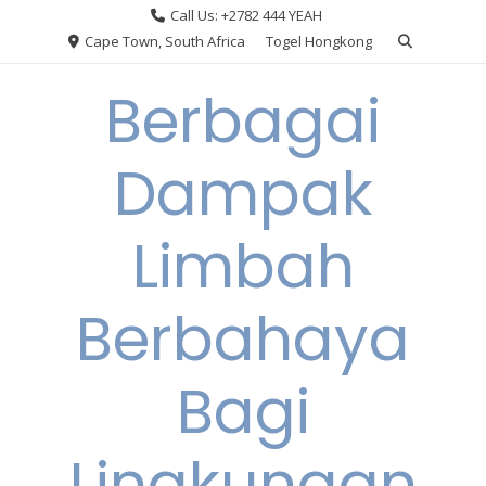
Skip
Call Us: +2782 444 YEAH
to
Cape Town, South Africa
Togel Hongkong
content
Berbagai
Dampak
Limbah
Berbahaya
Bagi
Lingkungan