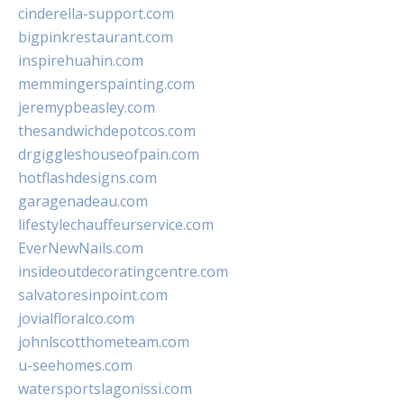
cinderella-support.com
bigpinkrestaurant.com
inspirehuahin.com
memmingerspainting.com
jeremypbeasley.com
thesandwichdepotcos.com
drgiggleshouseofpain.com
hotflashdesigns.com
garagenadeau.com
lifestylechauffeurservice.com
EverNewNails.com
insideoutdecoratingcentre.com
salvatoresinpoint.com
jovialfloralco.com
johnlscotthometeam.com
u-seehomes.com
watersportslagonissi.com