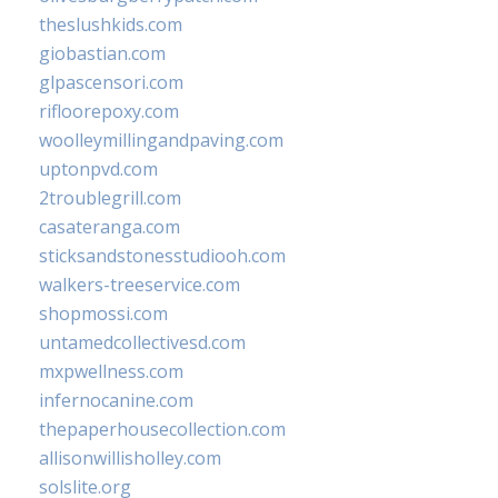
theslushkids.com
giobastian.com
glpascensori.com
rifloorepoxy.com
woolleymillingandpaving.com
uptonpvd.com
2troublegrill.com
casateranga.com
sticksandstonesstudiooh.com
walkers-treeservice.com
shopmossi.com
untamedcollectivesd.com
mxpwellness.com
infernocanine.com
thepaperhousecollection.com
allisonwillisholley.com
solslite.org