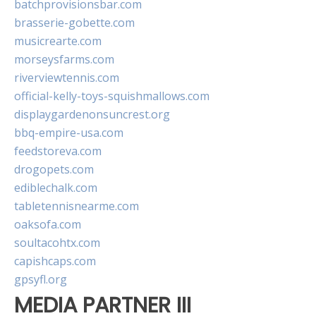
batchprovisionsbar.com
brasserie-gobette.com
musicrearte.com
morseysfarms.com
riverviewtennis.com
official-kelly-toys-squishmallows.com
displaygardenonsuncrest.org
bbq-empire-usa.com
feedstoreva.com
drogopets.com
ediblechalk.com
tabletennisnearme.com
oaksofa.com
soultacohtx.com
capishcaps.com
gpsyfl.org
MEDIA PARTNER III