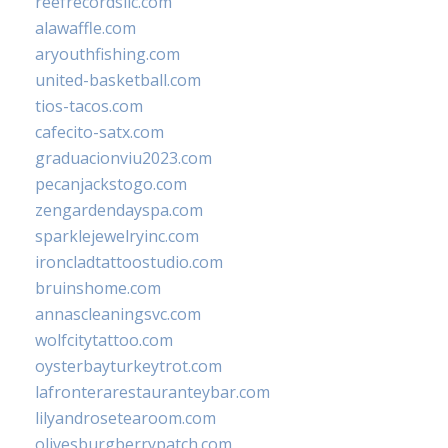
reefrecordsllc.com
alawaffle.com
aryouthfishing.com
united-basketball.com
tios-tacos.com
cafecito-satx.com
graduacionviu2023.com
pecanjackstogo.com
zengardendayspa.com
sparklejewelryinc.com
ironcladtattoostudio.com
bruinshome.com
annascleaningsvc.com
wolfcitytattoo.com
oysterbayturkeytrot.com
lafronterarestauranteybar.com
lilyandrosetearoom.com
olivesburgberrypatch.com