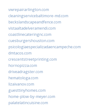
vwrepairarlington.com
cleaningservicebaltimore-md.com
beckslandscapeandfence.com
vistaaltadelveramendi.com
coastlinecateringnc.com
cuesburgershouston.com
psicologiaespecializadaencampeche.com
dmtacos.com
crescentstreetprinting.com
hornopizza.com
driveadragster.com
hematologa.com
lizaivanov.com
guesttinyhomes.com
home-plow-by-meyer.com
palatelatincuisine.com