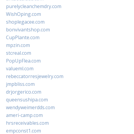
purelycleanchemdry.com
WishOping.com
shoplegacee.com
bonvivantshop.com
CupPlante.com
mpzin.com
stcreal.com
PopUpFlea.com
valueml.com
rebeccatorresjewelry.com
jmpbliss.com
drjorgerico.com
queensushipa.com
wendyweimerdds.com
ameri-camp.com
hrsreceivables.com
empconst1.com