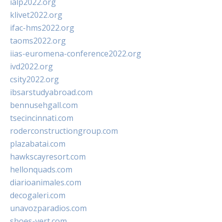
ialp2022.org
klivet2022.org
ifac-hms2022.org
taoms2022.org
iias-euromena-conference2022.org
ivd2022.org
csity2022.org
ibsarstudyabroad.com
bennusehgall.com
tsecincinnati.com
roderconstructiongroup.com
plazabatai.com
hawkscayresort.com
hellonquads.com
diarioanimales.com
decogaleri.com
unavozparadios.com
shoes-vert.com