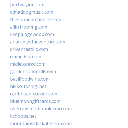
portwayinn.com
djmaddogmusic.com
thesoundarchitects.com
allin1roofing.com
keepjudgewebb.com
anatomyofadventure.com
drivancastillo.com
cmmedspa.com
midletontkd.com
gardensandgrills.com
basilfoodwine.com
nikko-tochigi.net
caribbean-corner.com
bluemoongiftcards.com
rivercitysteampunkexpo.com
kchoops.net
mountainsideskateshop.com