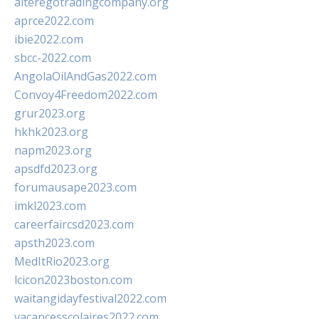
alteregotradingcompany.org
aprce2022.com
ibie2022.com
sbcc-2022.com
AngolaOilAndGas2022.com
Convoy4Freedom2022.com
grur2023.org
hkhk2023.org
napm2023.org
apsdfd2023.org
forumausape2023.com
imkl2023.com
careerfaircsd2023.com
apsth2023.com
MedItRio2023.org
lcicon2023boston.com
waitangidayfestival2022.com
vacancesscolaires2022.com