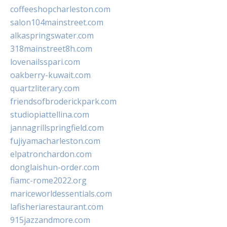
coffeeshopcharleston.com
salon104mainstreet.com
alkaspringswater.com
318mainstreet8h.com
lovenailsspari.com
oakberry-kuwait.com
quartzliterary.com
friendsofbroderickpark.com
studiopiattellina.com
jannagrillspringfield.com
fujiyamacharleston.com
elpatronchardon.com
donglaishun-order.com
fiamc-rome2022.org
mariceworldessentials.com
lafisheriarestaurant.com
915jazzandmore.com