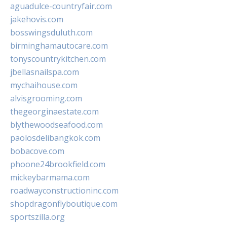
aguadulce-countryfair.com
jakehovis.com
bosswingsduluth.com
birminghamautocare.com
tonyscountrykitchen.com
jbellasnailspa.com
mychaihouse.com
alvisgrooming.com
thegeorginaestate.com
blythewoodseafood.com
paolosdelibangkok.com
bobacove.com
phoone24brookfield.com
mickeybarmama.com
roadwayconstructioninc.com
shopdragonflyboutique.com
sportszilla.org