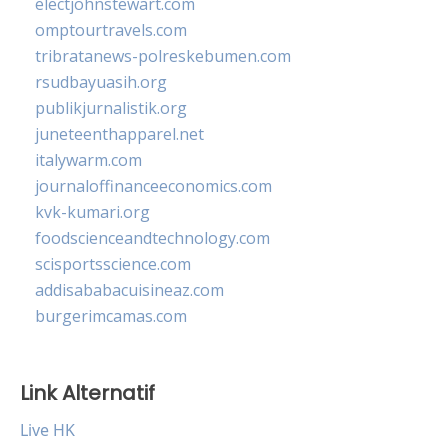
electjohnstewart.com
omptourtravels.com
tribratanews-polreskebumen.com
rsudbayuasih.org
publikjurnalistik.org
juneteenthapparel.net
italywarm.com
journaloffinanceeconomics.com
kvk-kumari.org
foodscienceandtechnology.com
scisportsscience.com
addisababacuisineaz.com
burgerimcamas.com
Link Alternatif
Live HK