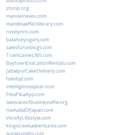
alaskapolitics.com
stsmp.org
manoelneves.com
mandelaeffectlibrary.com
roselynns.com
balanceyoganj.com
salesforceblogs.com
TrainGames365.com
BaytownEvaCationRentals.com
JabalpurCakeDelivery.com
halobjd.com
intelligenceqatar.com
PikaPikaApp.com
takecareofbusinessdfw.org
HamadaOfJapan.com
VersifyLifestyle.com
kingscreekadventures.com
antaeuslabs.com