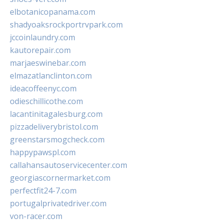
elbotanicopanama.com
shadyoaksrockportrvpark.com
jccoinlaundry.com
kautorepair.com
marjaeswinebar.com
elmazatlanclinton.com
ideacoffeenyc.com
odieschillicothe.com
lacantinitagalesburg.com
pizzadeliverybristol.com
greenstarsmogcheck.com
happypawspl.com
callahansautoservicecenter.com
georgiascornermarket.com
perfectfit24-7.com
portugalprivatedriver.com
von-racer.com