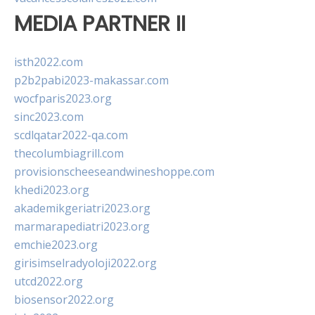
MEDIA PARTNER II
isth2022.com
p2b2pabi2023-makassar.com
wocfparis2023.org
sinc2023.com
scdlqatar2022-qa.com
thecolumbiagrill.com
provisionscheeseandwineshoppe.com
khedi2023.org
akademikgeriatri2023.org
marmarapediatri2023.org
emchie2023.org
girisimselradyoloji2022.org
utcd2022.org
biosensor2022.org