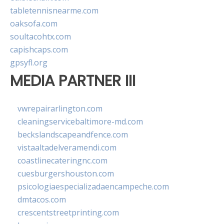
tabletennisnearme.com
oaksofa.com
soultacohtx.com
capishcaps.com
gpsyfl.org
MEDIA PARTNER III
vwrepairarlington.com
cleaningservicebaltimore-md.com
beckslandscapeandfence.com
vistaaltadelveramendi.com
coastlinecateringnc.com
cuesburgershouston.com
psicologiaespecializadaencampeche.com
dmtacos.com
crescentstreetprinting.com