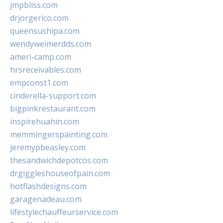
jmpbliss.com
drjorgerico.com
queensushipa.com
wendyweimerdds.com
ameri-camp.com
hrsreceivables.com
empconst1.com
cinderella-support.com
bigpinkrestaurant.com
inspirehuahin.com
memmingerspainting.com
jeremypbeasley.com
thesandwichdepotcos.com
drgiggleshouseofpain.com
hotflashdesigns.com
garagenadeau.com
lifestylechauffeurservice.com