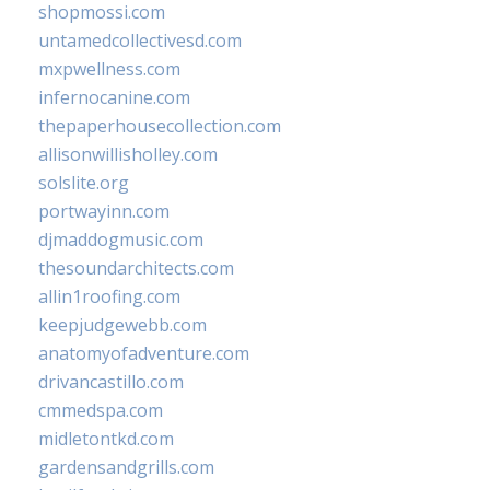
shopmossi.com
untamedcollectivesd.com
mxpwellness.com
infernocanine.com
thepaperhousecollection.com
allisonwillisholley.com
solslite.org
portwayinn.com
djmaddogmusic.com
thesoundarchitects.com
allin1roofing.com
keepjudgewebb.com
anatomyofadventure.com
drivancastillo.com
cmmedspa.com
midletontkd.com
gardensandgrills.com