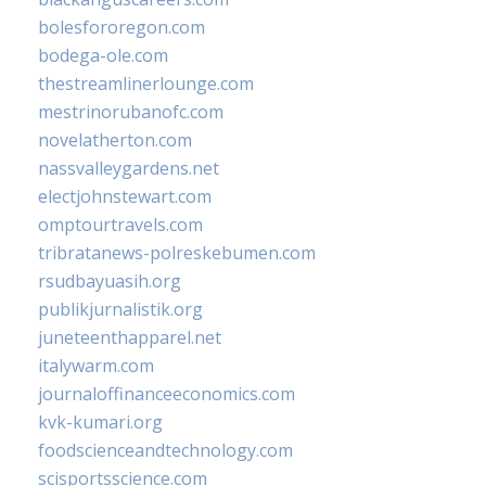
bolesfororegon.com
bodega-ole.com
thestreamlinerlounge.com
mestrinorubanofc.com
novelatherton.com
nassvalleygardens.net
electjohnstewart.com
omptourtravels.com
tribratanews-polreskebumen.com
rsudbayuasih.org
publikjurnalistik.org
juneteenthapparel.net
italywarm.com
journaloffinanceeconomics.com
kvk-kumari.org
foodscienceandtechnology.com
scisportsscience.com