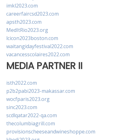
imkl2023.com
careerfaircsd2023.com
apsth2023.com
MedItRio2023.org
lcicon2023boston.com
waitangidayfestival2022.com
vacancesscolaires2022.com
MEDIA PARTNER II
isth2022.com
p2b2pabi2023-makassar.com
wocfparis2023.org
sinc2023.com
scdlqatar2022-qa.com
thecolumbiagrill.com
provisionscheeseandwineshoppe.com
khedi2023.org