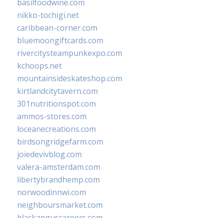
basilfoodwine.com
nikko-tochigi.net
caribbean-corner.com
bluemoongiftcards.com
rivercitysteampunkexpo.com
kchoops.net
mountainsideskateshop.com
kirtlandcitytavern.com
301nutritionspot.com
ammos-stores.com
loceanecreations.com
birdsongridgefarm.com
joiedevivblog.com
valera-amsterdam.com
libertybrandhemp.com
norwoodinnwi.com
neighboursmarket.com
blackanguscareers.com