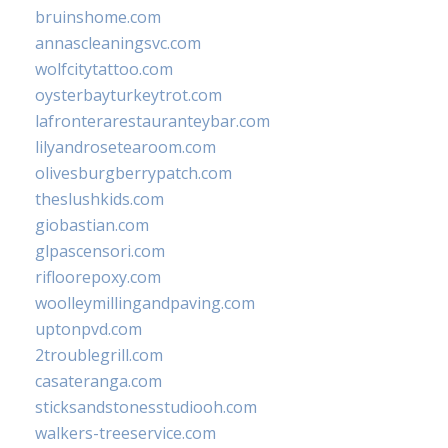
bruinshome.com
annascleaningsvc.com
wolfcitytattoo.com
oysterbayturkeytrot.com
lafronterarestauranteybar.com
lilyandrosetearoom.com
olivesburgberrypatch.com
theslushkids.com
giobastian.com
glpascensori.com
rifloorepoxy.com
woolleymillingandpaving.com
uptonpvd.com
2troublegrill.com
casateranga.com
sticksandstonesstudiooh.com
walkers-treeservice.com