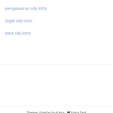
pengeluaran sdy lotto
togel sdy lotto
data sdy lotto
Theme: Overlay by
Kaira
.
Extra Text