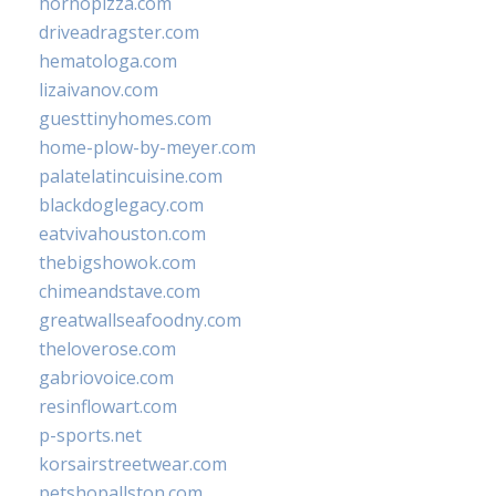
hornopizza.com
driveadragster.com
hematologa.com
lizaivanov.com
guesttinyhomes.com
home-plow-by-meyer.com
palatelatincuisine.com
blackdoglegacy.com
eatvivahouston.com
thebigshowok.com
chimeandstave.com
greatwallseafoodny.com
theloverose.com
gabriovoice.com
resinflowart.com
p-sports.net
korsairstreetwear.com
petshopallston.com