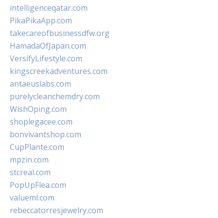
intelligenceqatar.com
PikaPikaApp.com
takecareofbusinessdfw.org
HamadaOfJapan.com
VersifyLifestyle.com
kingscreekadventures.com
antaeuslabs.com
purelycleanchemdry.com
WishOping.com
shoplegacee.com
bonvivantshop.com
CupPlante.com
mpzin.com
stcreal.com
PopUpFlea.com
valueml.com
rebeccatorresjewelry.com