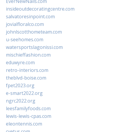
EverNewNails.com
insideoutdecoratingcentre.com
salvatoresinpoint.com
jovialfloralco.com
johnlscotthometeam.com
u-seehomes.com
watersportslagonissi.com
mischieffashion.com
eduwyre.com
retro-interiors.com
theblvd-boise.com
fpet2023.org
e-smart2022.org
ngrc2022.org
leesfamilyfoods.com
lewis-lewis-cpas.com
eleontennis.com
cyetus.com