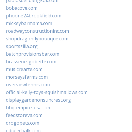
paolosdelibangkok.com
bobacove.com
phoone24brookfield.com
mickeybarmama.com
roadwayconstructioninc.com
shopdragonflyboutique.com
sportszilla.org
batchprovisionsbar.com
brasserie-gobette.com
musicrearte.com
morseysfarms.com
riverviewtennis.com
official-kelly-toys-squishmallows.com
displaygardenonsuncrest.org
bbq-empire-usa.com
feedstoreva.com
drogopets.com
ediblechalk.com