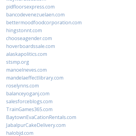
pidfloorsexpress.com
bancodevenezuelaen.com
bettermoodfoodcorporation.com
hingstonnt.com
chooseagender.com
hoverboardssale.com
alaskapolitics.com
stsmp.org
manoelneves.com
mandelaeffectlibrary.com
roselynns.com
balanceyoganj.com
salesforceblogs.com
TrainGames365.com
BaytownEvaCationRentals.com
JabalpurCakeDelivery.com
halobjd.com