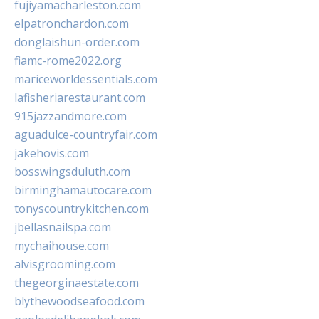
fujiyamacharleston.com
elpatronchardon.com
donglaishun-order.com
fiamc-rome2022.org
mariceworldessentials.com
lafisheriarestaurant.com
915jazzandmore.com
aguadulce-countryfair.com
jakehovis.com
bosswingsduluth.com
birminghamautocare.com
tonyscountrykitchen.com
jbellasnailspa.com
mychaihouse.com
alvisgrooming.com
thegeorginaestate.com
blythewoodseafood.com