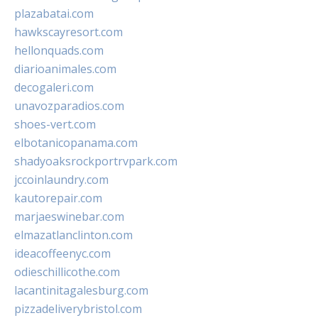
plazabatai.com
hawkscayresort.com
hellonquads.com
diarioanimales.com
decogaleri.com
unavozparadios.com
shoes-vert.com
elbotanicopanama.com
shadyoaksrockportrvpark.com
jccoinlaundry.com
kautorepair.com
marjaeswinebar.com
elmazatlanclinton.com
ideacoffeenyc.com
odieschillicothe.com
lacantinitagalesburg.com
pizzadeliverybristol.com