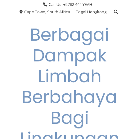
Skip
Call Us: +2782 444 YEAH
to
Cape Town, South Africa
Togel Hongkong
content
Berbagai
Dampak
Limbah
Berbahaya
Bagi
Lingkungan