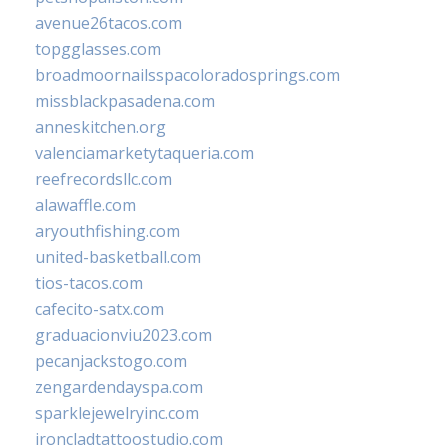
avenue26tacos.com
topgglasses.com
broadmoornailsspacoloradosprings.com
missblackpasadena.com
anneskitchen.org
valenciamarketytaqueria.com
reefrecordsllc.com
alawaffle.com
aryouthfishing.com
united-basketball.com
tios-tacos.com
cafecito-satx.com
graduacionviu2023.com
pecanjackstogo.com
zengardendayspa.com
sparklejewelryinc.com
ironcladtattoostudio.com