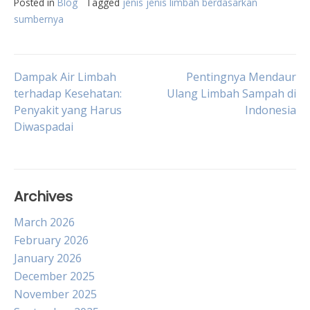
Posted in
Blog
Tagged
jenis jenis limbah berdasarkan
sumbernya
Post
Dampak Air Limbah
Pentingnya Mendaur
terhadap Kesehatan:
Ulang Limbah Sampah di
Penyakit yang Harus
Indonesia
navigation
Diwaspadai
Archives
March 2026
February 2026
January 2026
December 2025
November 2025