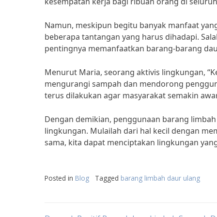
kesempatan kerja bagi ribuan orang di seluruh
Namun, meskipun begitu banyak manfaat yang
beberapa tantangan yang harus dihadapi. Sal
pentingnya memanfaatkan barang-barang dau
Menurut Maria, seorang aktivis lingkungan, “
mengurangi sampah dan mendorong penggunaan
terus dilakukan agar masyarakat semakin aware
Dengan demikian, penggunaan barang limbah d
lingkungan. Mulailah dari hal kecil dengan me
sama, kita dapat menciptakan lingkungan yang
Posted in
Blog
Tagged
barang limbah daur ulang