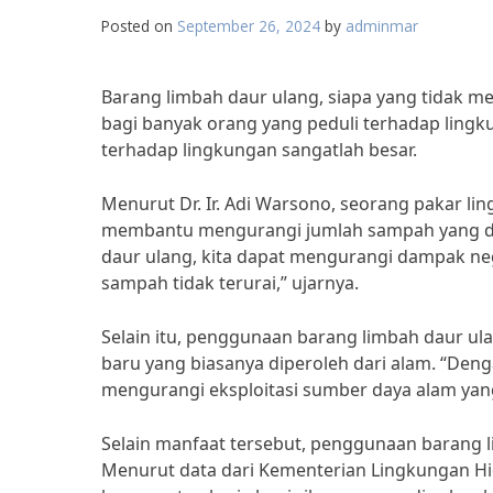
Posted on
September 26, 2024
by
adminmar
Barang limbah daur ulang, siapa yang tidak me
bagi banyak orang yang peduli terhadap ling
terhadap lingkungan sangatlah besar.
Menurut Dr. Ir. Adi Warsono, seorang pakar l
membantu mengurangi jumlah sampah yang d
daur ulang, kita dapat mengurangi dampak ne
sampah tidak terurai,” ujarnya.
Selain itu, penggunaan barang limbah daur 
baru yang biasanya diperoleh dari alam. “Den
mengurangi eksploitasi sumber daya alam yang
Selain manfaat tersebut, penggunaan barang l
Menurut data dari Kementerian Lingkungan Hi