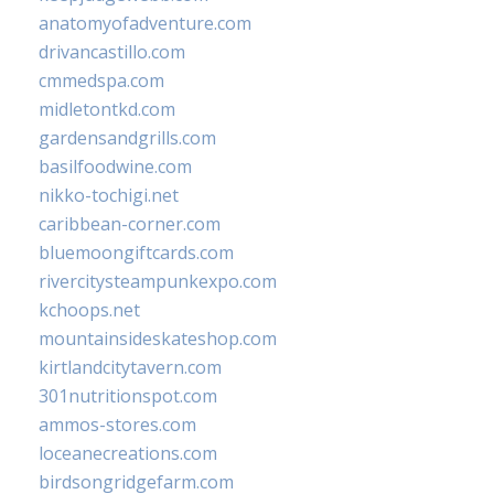
anatomyofadventure.com
drivancastillo.com
cmmedspa.com
midletontkd.com
gardensandgrills.com
basilfoodwine.com
nikko-tochigi.net
caribbean-corner.com
bluemoongiftcards.com
rivercitysteampunkexpo.com
kchoops.net
mountainsideskateshop.com
kirtlandcitytavern.com
301nutritionspot.com
ammos-stores.com
loceanecreations.com
birdsongridgefarm.com