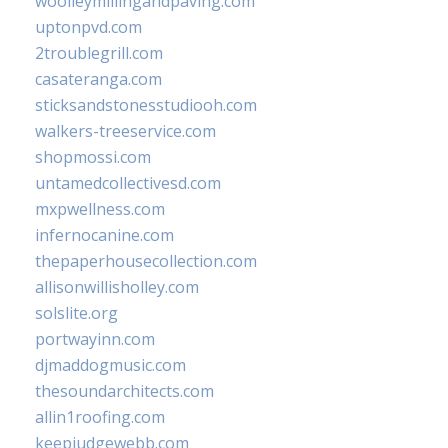
woolleymillingandpaving.com
uptonpvd.com
2troublegrill.com
casateranga.com
sticksandstonesstudiooh.com
walkers-treeservice.com
shopmossi.com
untamedcollectivesd.com
mxpwellness.com
infernocanine.com
thepaperhousecollection.com
allisonwillisholley.com
solslite.org
portwayinn.com
djmaddogmusic.com
thesoundarchitects.com
allin1roofing.com
keepjudgewebb.com