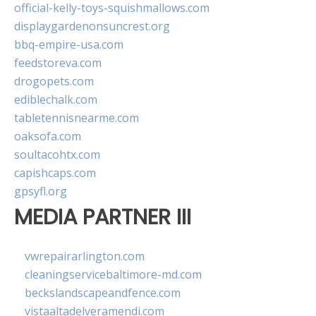
official-kelly-toys-squishmallows.com
displaygardenonsuncrest.org
bbq-empire-usa.com
feedstoreva.com
drogopets.com
ediblechalk.com
tabletennisnearme.com
oaksofa.com
soultacohtx.com
capishcaps.com
gpsyfl.org
MEDIA PARTNER III
vwrepairarlington.com
cleaningservicebaltimore-md.com
beckslandscapeandfence.com
vistaaltadelveramendi.com