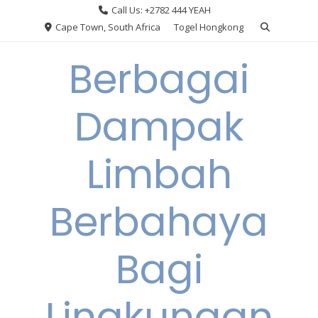
Skip
Call Us: +2782 444 YEAH
to
Cape Town, South Africa
Togel Hongkong
content
Berbagai
Dampak
Limbah
Berbahaya
Bagi
Lingkungan