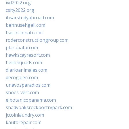
ivd2022.org
csity2022.org
ibsarstudyabroad.com
bennusehgall.com
tsecincinnati.com
roderconstructiongroup.com
plazabatai.com
hawkscayresort.com
hellonquads.com
diarioanimales.com
decogaleri.com
unavozparadios.com
shoes-vert.com
elbotanicopanama.com
shadyoaksrockportrvpark.com
jccoinlaundry.com
kautorepair.com