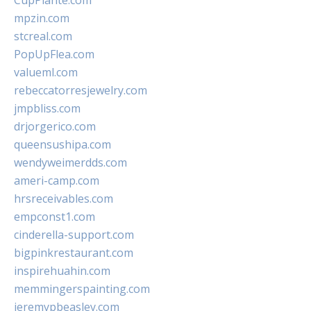
CupPlante.com
mpzin.com
stcreal.com
PopUpFlea.com
valueml.com
rebeccatorresjewelry.com
jmpbliss.com
drjorgerico.com
queensushipa.com
wendyweimerdds.com
ameri-camp.com
hrsreceivables.com
empconst1.com
cinderella-support.com
bigpinkrestaurant.com
inspirehuahin.com
memmingerspainting.com
jeremypbeasley.com