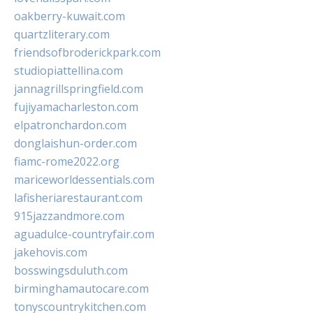
oakberry-kuwait.com
quartzliterary.com
friendsofbroderickpark.com
studiopiattellina.com
jannagrillspringfield.com
fujiyamacharleston.com
elpatronchardon.com
donglaishun-order.com
fiamc-rome2022.org
mariceworldessentials.com
lafisheriarestaurant.com
915jazzandmore.com
aguadulce-countryfair.com
jakehovis.com
bosswingsduluth.com
birminghamautocare.com
tonyscountrykitchen.com