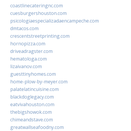
coastlinecateringnc.com
cuesburgershouston.com
psicologiaespecializadaencampeche.com
dmtacos.com
crescentstreetprinting.com
hornopizza.com
driveadragster.com
hematologa.com
lizaivanov.com
guesttinyhomes.com
home-plow-by-meyer.com
palatelatincuisine.com
blackdoglegacy.com
eatvivahouston.com
thebigshowok.com
chimeandstave.com
greatwallseafoodny.com