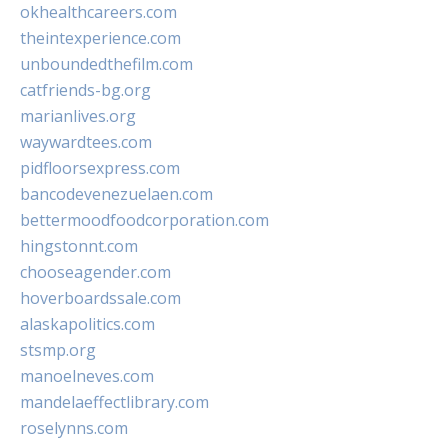
okhealthcareers.com
theintexperience.com
unboundedthefilm.com
catfriends-bg.org
marianlives.org
waywardtees.com
pidfloorsexpress.com
bancodevenezuelaen.com
bettermoodfoodcorporation.com
hingstonnt.com
chooseagender.com
hoverboardssale.com
alaskapolitics.com
stsmp.org
manoelneves.com
mandelaeffectlibrary.com
roselynns.com