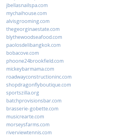
jbellasnailspa.com
mychaihouse.com
alvisgrooming.com
thegeorginaestate.com
blythewoodseafood.com
paolosdelibangkok.com
bobacove.com
phoone24brookfield.com
mickeybarmama.com
roadwayconstructioninc.com
shopdragonflyboutique.com
sportszilla.org
batchprovisionsbar.com
brasserie-gobette.com
musicrearte.com
morseysfarms.com
riverviewtennis.com