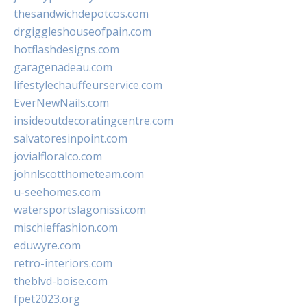
thesandwichdepotcos.com
drgiggleshouseofpain.com
hotflashdesigns.com
garagenadeau.com
lifestylechauffeurservice.com
EverNewNails.com
insideoutdecoratingcentre.com
salvatoresinpoint.com
jovialfloralco.com
johnlscotthometeam.com
u-seehomes.com
watersportslagonissi.com
mischieffashion.com
eduwyre.com
retro-interiors.com
theblvd-boise.com
fpet2023.org