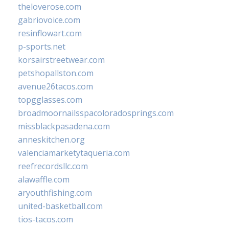
theloverose.com
gabriovoice.com
resinflowart.com
p-sports.net
korsairstreetwear.com
petshopallston.com
avenue26tacos.com
topgglasses.com
broadmoornailsspacoloradosprings.com
missblackpasadena.com
anneskitchen.org
valenciamarketytaqueria.com
reefrecordsllc.com
alawaffle.com
aryouthfishing.com
united-basketball.com
tios-tacos.com