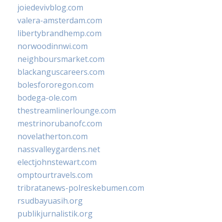
joiedevivblog.com
valera-amsterdam.com
libertybrandhemp.com
norwoodinnwi.com
neighboursmarket.com
blackanguscareers.com
bolesfororegon.com
bodega-ole.com
thestreamlinerlounge.com
mestrinorubanofc.com
novelatherton.com
nassvalleygardens.net
electjohnstewart.com
omptourtravels.com
tribratanews-polreskebumen.com
rsudbayuasih.org
publikjurnalistik.org