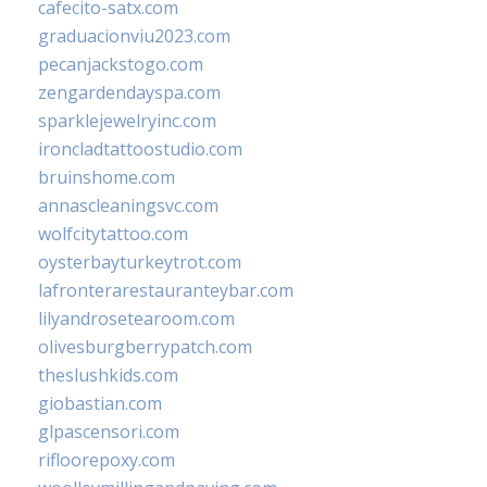
cafecito-satx.com
graduacionviu2023.com
pecanjackstogo.com
zengardendayspa.com
sparklejewelryinc.com
ironcladtattoostudio.com
bruinshome.com
annascleaningsvc.com
wolfcitytattoo.com
oysterbayturkeytrot.com
lafronterarestauranteybar.com
lilyandrosetearoom.com
olivesburgberrypatch.com
theslushkids.com
giobastian.com
glpascensori.com
rifloorepoxy.com