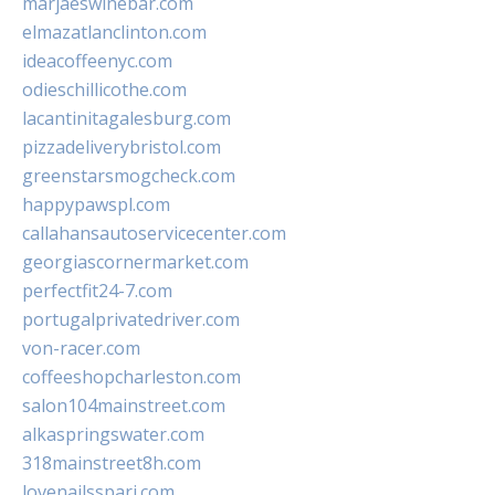
marjaeswinebar.com
elmazatlanclinton.com
ideacoffeenyc.com
odieschillicothe.com
lacantinitagalesburg.com
pizzadeliverybristol.com
greenstarsmogcheck.com
happypawspl.com
callahansautoservicecenter.com
georgiascornermarket.com
perfectfit24-7.com
portugalprivatedriver.com
von-racer.com
coffeeshopcharleston.com
salon104mainstreet.com
alkaspringswater.com
318mainstreet8h.com
lovenailsspari.com