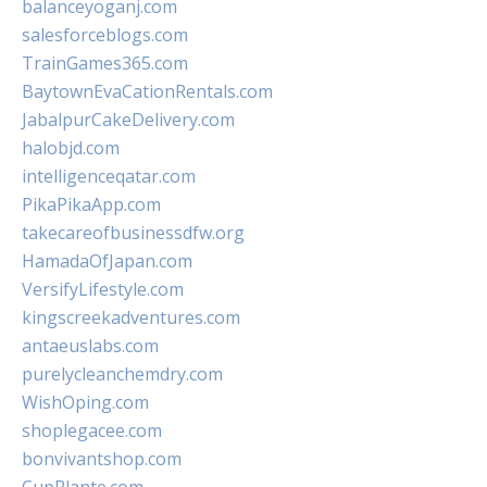
balanceyoganj.com
salesforceblogs.com
TrainGames365.com
BaytownEvaCationRentals.com
JabalpurCakeDelivery.com
halobjd.com
intelligenceqatar.com
PikaPikaApp.com
takecareofbusinessdfw.org
HamadaOfJapan.com
VersifyLifestyle.com
kingscreekadventures.com
antaeuslabs.com
purelycleanchemdry.com
WishOping.com
shoplegacee.com
bonvivantshop.com