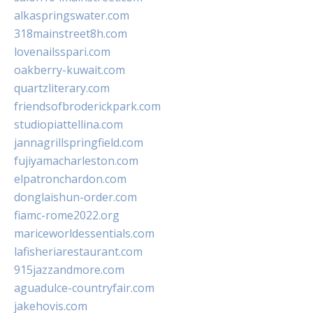
alkaspringswater.com
318mainstreet8h.com
lovenailsspari.com
oakberry-kuwait.com
quartzliterary.com
friendsofbroderickpark.com
studiopiattellina.com
jannagrillspringfield.com
fujiyamacharleston.com
elpatronchardon.com
donglaishun-order.com
fiamc-rome2022.org
mariceworldessentials.com
lafisheriarestaurant.com
915jazzandmore.com
aguadulce-countryfair.com
jakehovis.com