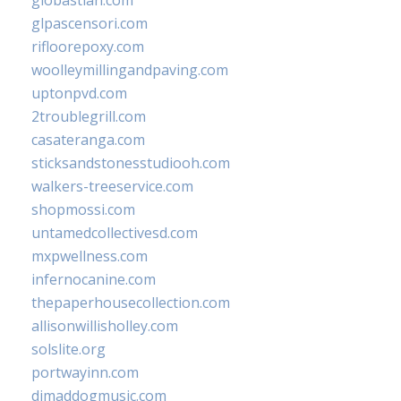
glpascensori.com
rifloorepoxy.com
woolleymillingandpaving.com
uptonpvd.com
2troublegrill.com
casateranga.com
sticksandstonesstudiooh.com
walkers-treeservice.com
shopmossi.com
untamedcollectivesd.com
mxpwellness.com
infernocanine.com
thepaperhousecollection.com
allisonwillisholley.com
solslite.org
portwayinn.com
djmaddogmusic.com