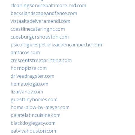
cleaningservicebaltimore-md.com
beckslandscapeandfence.com
vistaaltadelveramendi.com
coastlinecateringnc.com
cuesburgershouston.com
psicologiaespecializadaencampeche.com
dmtacos.com
crescentstreetprinting.com
hornopizza.com
driveadragster.com
hematologa.com
lizaivanov.com
guesttinyhomes.com
home-plow-by-meyer.com
palatelatincuisine.com
blackdoglegacy.com
eatvivahouston.com