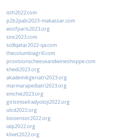
isth2022.com
p2b2pabi2023-makassar.com
wocfparis2023.org
sinc2023.com
scdlqatar2022-qa.com
thecolumbiagrill.com
provisionscheeseandwineshoppe.com
khedi2023.org
akademikgeriatri2023.org
marmarapediatri2023.org
emchie2023.org
girisimselradyoloji2022.org
utcd2022.org
biosensor2022.org
ialp2022.org
klivet2022.org