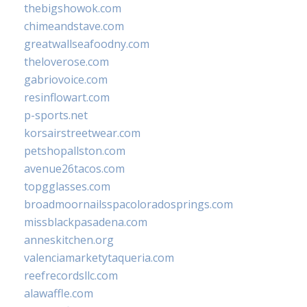
thebigshowok.com
chimeandstave.com
greatwallseafoodny.com
theloverose.com
gabriovoice.com
resinflowart.com
p-sports.net
korsairstreetwear.com
petshopallston.com
avenue26tacos.com
topgglasses.com
broadmoornailsspacoloradosprings.com
missblackpasadena.com
anneskitchen.org
valenciamarketytaqueria.com
reefrecordsllc.com
alawaffle.com