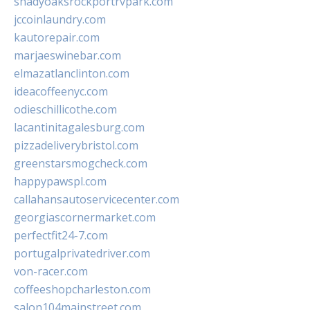
shadyoaksrockportrvpark.com
jccoinlaundry.com
kautorepair.com
marjaeswinebar.com
elmazatlanclinton.com
ideacoffeenyc.com
odieschillicothe.com
lacantinitagalesburg.com
pizzadeliverybristol.com
greenstarsmogcheck.com
happypawspl.com
callahansautoservicecenter.com
georgiascornermarket.com
perfectfit24-7.com
portugalprivatedriver.com
von-racer.com
coffeeshopcharleston.com
salon104mainstreet.com