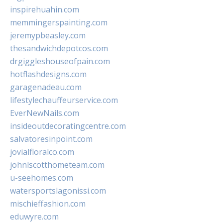
inspirehuahin.com
memmingerspainting.com
jeremypbeasley.com
thesandwichdepotcos.com
drgiggleshouseofpain.com
hotflashdesigns.com
garagenadeau.com
lifestylechauffeurservice.com
EverNewNails.com
insideoutdecoratingcentre.com
salvatoresinpoint.com
jovialfloralco.com
johnlscotthometeam.com
u-seehomes.com
watersportslagonissi.com
mischieffashion.com
eduwyre.com