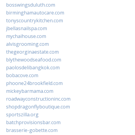
bosswingsduluth.com
birminghamautocare.com
tonyscountrykitchen.com
jbellasnailspa.com
mychaihouse.com
alvisgrooming.com
thegeorginaestate.com
blythewoodseafood.com
paolosdelibangkok.com
bobacove.com
phoone24brookfield.com
mickeybarmama.com
roadwayconstructioninc.com
shopdragonflyboutique.com
sportszilla.org
batchprovisionsbar.com
brasserie-gobette.com