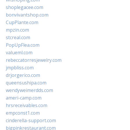
shoplegacee.com
bonvivantshop.com
CupPlante.com
mpzin.com
stcreal.com
PopUpFlea.com
valueml.com
rebeccatorresjewelry.com
jmpbliss.com
drjorgerico.com
queensushipa.com
wendyweimerdds.com
ameri-camp.com
hrsreceivables.com
empconst1.com
cinderella-support.com
bigpinkrestaurant.com