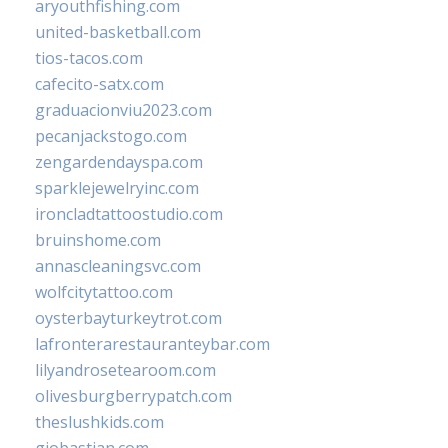
aryouthfishing.com
united-basketball.com
tios-tacos.com
cafecito-satx.com
graduacionviu2023.com
pecanjackstogo.com
zengardendayspa.com
sparklejewelryinc.com
ironcladtattoostudio.com
bruinshome.com
annascleaningsvc.com
wolfcitytattoo.com
oysterbayturkeytrot.com
lafronterarestauranteybar.com
lilyandrosetearoom.com
olivesburgberrypatch.com
theslushkids.com
giobastian.com