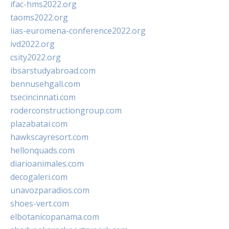
ifac-hms2022.org
taoms2022.org
iias-euromena-conference2022.org
ivd2022.org
csity2022.org
ibsarstudyabroad.com
bennusehgall.com
tsecincinnati.com
roderconstructiongroup.com
plazabatai.com
hawkscayresort.com
hellonquads.com
diarioanimales.com
decogaleri.com
unavozparadios.com
shoes-vert.com
elbotanicopanama.com