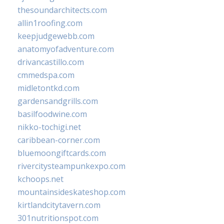
thesoundarchitects.com
allin1roofing.com
keepjudgewebb.com
anatomyofadventure.com
drivancastillo.com
cmmedspa.com
midletontkd.com
gardensandgrills.com
basilfoodwine.com
nikko-tochigi.net
caribbean-corner.com
bluemoongiftcards.com
rivercitysteampunkexpo.com
kchoops.net
mountainsideskateshop.com
kirtlandcitytavern.com
301nutritionspot.com