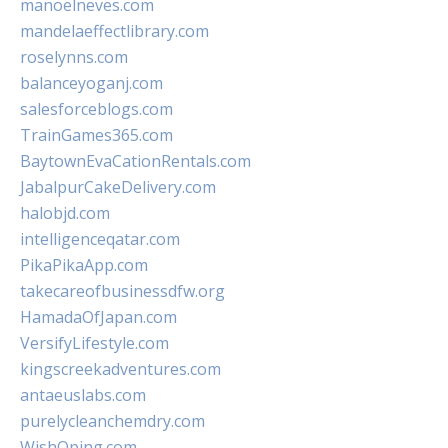
manoelneves.com
mandelaeffectlibrary.com
roselynns.com
balanceyoganj.com
salesforceblogs.com
TrainGames365.com
BaytownEvaCationRentals.com
JabalpurCakeDelivery.com
halobjd.com
intelligenceqatar.com
PikaPikaApp.com
takecareofbusinessdfw.org
HamadaOfJapan.com
VersifyLifestyle.com
kingscreekadventures.com
antaeuslabs.com
purelycleanchemdry.com
WishOping.com