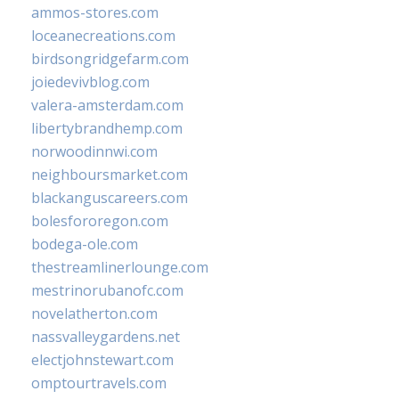
ammos-stores.com
loceanecreations.com
birdsongridgefarm.com
joiedevivblog.com
valera-amsterdam.com
libertybrandhemp.com
norwoodinnwi.com
neighboursmarket.com
blackanguscareers.com
bolesfororegon.com
bodega-ole.com
thestreamlinerlounge.com
mestrinorubanofc.com
novelatherton.com
nassvalleygardens.net
electjohnstewart.com
omptourtravels.com