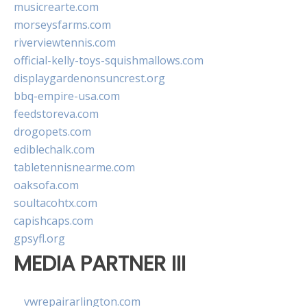
musicrearte.com
morseysfarms.com
riverviewtennis.com
official-kelly-toys-squishmallows.com
displaygardenonsuncrest.org
bbq-empire-usa.com
feedstoreva.com
drogopets.com
ediblechalk.com
tabletennisnearme.com
oaksofa.com
soultacohtx.com
capishcaps.com
gpsyfl.org
MEDIA PARTNER III
vwrepairarlington.com