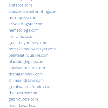
dmtacos.com
crescentstreetprinting.com
hornopizza.com
driveadragster.com
hematologa.com
lizaivanov.com
guesttinyhomes.com
home-plow-by-meyer.com
palatelatincuisine.com
blackdoglegacy.com
eatvivahouston.com
thebigshowok.com
chimeandstave.com
greatwallseafoodny.com
theloverose.com
gabriovoice.com
resinflowart.com