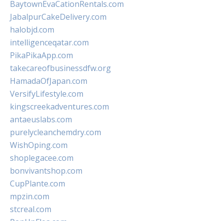
BaytownEvaCationRentals.com
JabalpurCakeDelivery.com
halobjd.com
intelligenceqatar.com
PikaPikaApp.com
takecareofbusinessdfw.org
HamadaOfJapan.com
VersifyLifestyle.com
kingscreekadventures.com
antaeuslabs.com
purelycleanchemdry.com
WishOping.com
shoplegacee.com
bonvivantshop.com
CupPlante.com
mpzin.com
stcreal.com