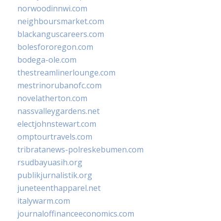
norwoodinnwi.com
neighboursmarket.com
blackanguscareers.com
bolesfororegon.com
bodega-ole.com
thestreamlinerlounge.com
mestrinorubanofc.com
novelatherton.com
nassvalleygardens.net
electjohnstewart.com
omptourtravels.com
tribratanews-polreskebumen.com
rsudbayuasih.org
publikjurnalistik.org
juneteenthapparel.net
italywarm.com
journaloffinanceeconomics.com