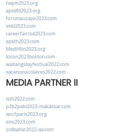
napm2023.org
apsdfd2023.org
forumausape2023.com
imkl2023.com
careerfaircsd2023.com
apsth2023.com
MedItRio2023.org
lcicon2023boston.com
waitangidayfestival2022.com
vacancesscolaires2022.com
MEDIA PARTNER II
isth2022.com
p2b2pabi2023-makassar.com
wocfparis2023.org
sinc2023.com
scdlqatar2022-qa.com