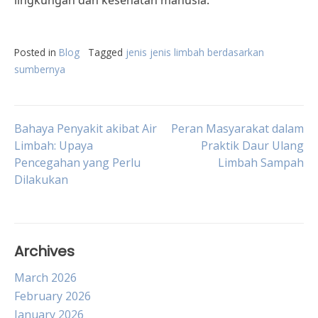
lingkungan dan kesehatan manusia.
Posted in
Blog
Tagged
jenis jenis limbah berdasarkan
sumbernya
Post
Bahaya Penyakit akibat Air
Peran Masyarakat dalam
Limbah: Upaya
Praktik Daur Ulang
Pencegahan yang Perlu
Limbah Sampah
navigation
Dilakukan
Archives
March 2026
February 2026
January 2026