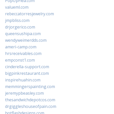
PopUpFlea.com
valueml.com
rebeccatorresjewelry.com
jmpbliss.com
drjorgerico.com
queensushipa.com
wendyweimerdds.com
ameri-camp.com
hrsreceivables.com
empconst1.com
cinderella-support.com
bigpinkrestaurant.com
inspirehuahin.com
memmingerspainting.com
jeremypbeasley.com
thesandwichdepotcos.com
drgiggleshouseofpain.com
hotflashdesigns.com