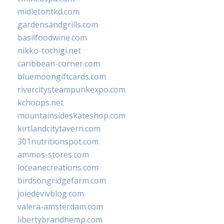
midletontkd.com
gardensandgrills.com
basilfoodwine.com
nikko-tochigi.net
caribbean-corner.com
bluemoongiftcards.com
rivercitysteampunkexpo.com
kchoops.net
mountainsideskateshop.com
kirtlandcitytavern.com
301nutritionspot.com
ammos-stores.com
loceanecreations.com
birdsongridgefarm.com
joiedevivblog.com
valera-amsterdam.com
libertybrandhemp.com