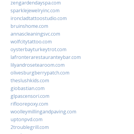
zengardendayspa.com
sparklejewelryinc.com
ironcladtattoostudio.com
bruinshome.com
annascleaningsvc.com
wolfcitytattoo.com
oysterbayturkeytrot.com
lafronterarestauranteybar.com
lilyandrosetearoom.com
olivesburgberrypatch.com
theslushkids.com
giobastian.com
glpascensori.com
rifloorepoxy.com
woolleymillingandpaving.com
uptonpvd.com
2troublegrill.com