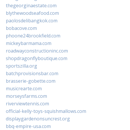
thegeorginaestate.com
blythewoodseafood.com
paolosdelibangkok.com
bobacove.com
phoone24brookfield.com
mickeybarmama.com
roadwayconstructioninc.com
shopdragonflyboutique.com
sportszilla.org
batchprovisionsbar.com
brasserie-gobette.com
musicrearte.com
morseysfarms.com
riverviewtennis.com
official-kelly-toys-squishmallows.com
displaygardenonsuncrest.org
bbq-empire-usa.com