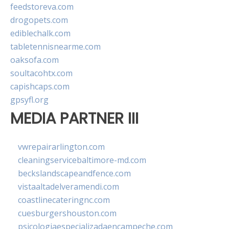
feedstoreva.com
drogopets.com
ediblechalk.com
tabletennisnearme.com
oaksofa.com
soultacohtx.com
capishcaps.com
gpsyfl.org
MEDIA PARTNER III
vwrepairarlington.com
cleaningservicebaltimore-md.com
beckslandscapeandfence.com
vistaaltadelveramendi.com
coastlinecateringnc.com
cuesburgershouston.com
psicologiaespecializadaencampeche.com