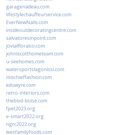
garagenadeau.com
lifestylechauffeurservice.com
EverNewNails.com
insideoutdecoratingcentre.com
salvatoresinpoint.com
jovialfloralco.com
johnlscotthometeam.com
u-seehomes.com
watersportslagonissi.com
mischieffashion.com
eduwyre.com
retro-interiors.com
theblvd-boise.com
fpet2023.org
e-smart2022.org
ngrc2022.org
leesfamilyfoods.com