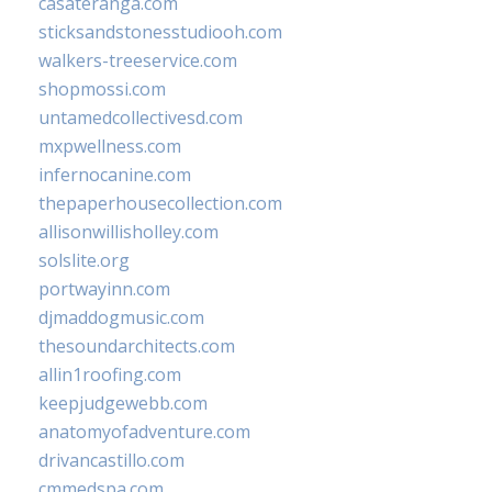
casateranga.com
sticksandstonesstudiooh.com
walkers-treeservice.com
shopmossi.com
untamedcollectivesd.com
mxpwellness.com
infernocanine.com
thepaperhousecollection.com
allisonwillisholley.com
solslite.org
portwayinn.com
djmaddogmusic.com
thesoundarchitects.com
allin1roofing.com
keepjudgewebb.com
anatomyofadventure.com
drivancastillo.com
cmmedspa.com