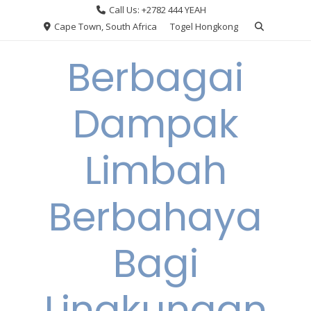
Skip
Call Us: +2782 444 YEAH
to
Cape Town, South Africa
Togel Hongkong
content
Berbagai
Dampak
Limbah
Berbahaya
Bagi
Lingkungan