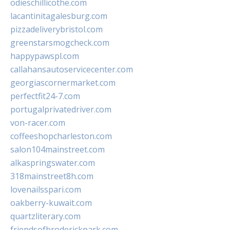
odieschillicothe.com
lacantinitagalesburg.com
pizzadeliverybristol.com
greenstarsmogcheck.com
happypawspl.com
callahansautoservicecenter.com
georgiascornermarket.com
perfectfit24-7.com
portugalprivatedriver.com
von-racer.com
coffeeshopcharleston.com
salon104mainstreet.com
alkaspringswater.com
318mainstreet8h.com
lovenailsspari.com
oakberry-kuwait.com
quartzliterary.com
friendsofbroderickpark.com