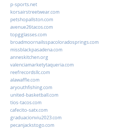
p-sports.net
korsairstreetwear.com
petshopallston.com
avenue26tacos.com
topgglasses.com
broadmoornailsspacoloradosprings.com
missblackpasadena.com
anneskitchen.org
valenciamarketytaqueria.com
reefrecordsllc.com
alawaffle.com
aryouthfishing.com
united-basketball.com
tios-tacos.com
cafecito-satx.com
graduacionviu2023.com
pecanjackstogo.com