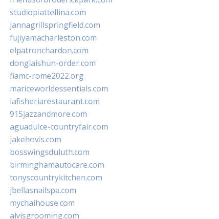
studiopiattellina.com
jannagrillspringfield.com
fujiyamacharleston.com
elpatronchardon.com
donglaishun-order.com
fiamc-rome2022.org
mariceworldessentials.com
lafisheriarestaurant.com
915jazzandmore.com
aguadulce-countryfair.com
jakehovis.com
bosswingsduluth.com
birminghamautocare.com
tonyscountrykitchen.com
jbellasnailspa.com
mychaihouse.com
alvisgrooming.com