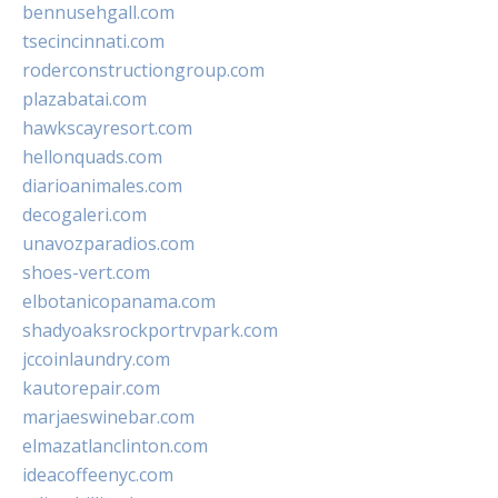
bennusehgall.com
tsecincinnati.com
roderconstructiongroup.com
plazabatai.com
hawkscayresort.com
hellonquads.com
diarioanimales.com
decogaleri.com
unavozparadios.com
shoes-vert.com
elbotanicopanama.com
shadyoaksrockportrvpark.com
jccoinlaundry.com
kautorepair.com
marjaeswinebar.com
elmazatlanclinton.com
ideacoffeenyc.com