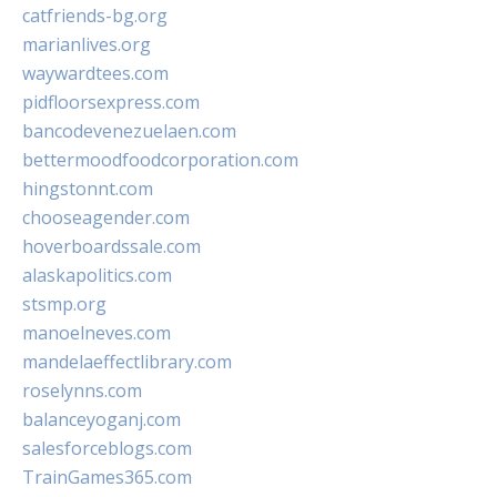
catfriends-bg.org
marianlives.org
waywardtees.com
pidfloorsexpress.com
bancodevenezuelaen.com
bettermoodfoodcorporation.com
hingstonnt.com
chooseagender.com
hoverboardssale.com
alaskapolitics.com
stsmp.org
manoelneves.com
mandelaeffectlibrary.com
roselynns.com
balanceyoganj.com
salesforceblogs.com
TrainGames365.com