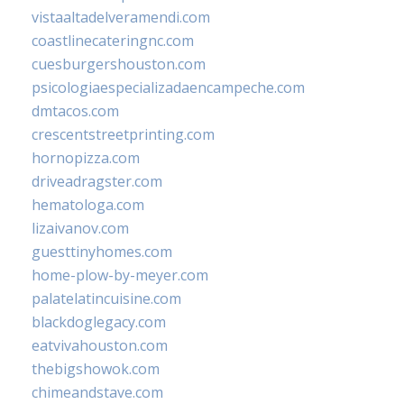
vistaaltadelveramendi.com
coastlinecateringnc.com
cuesburgershouston.com
psicologiaespecializadaencampeche.com
dmtacos.com
crescentstreetprinting.com
hornopizza.com
driveadragster.com
hematologa.com
lizaivanov.com
guesttinyhomes.com
home-plow-by-meyer.com
palatelatincuisine.com
blackdoglegacy.com
eatvivahouston.com
thebigshowok.com
chimeandstave.com