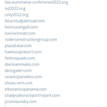
iias-euromena-conference2022.org
ivd2022.org
csity2022.org
ibsarstudyabroad.com
bennusehgall.com
tsecincinnati.com
roderconstructiongroup.com
plazabatai.com
hawkscayresort.com
hellonquads.com
diarioanimales.com
decogaleri.com
unavozparadios.com
shoes-vert.com
elbotanicopanama.com
shadyoaksrockportrvpark.com
jccoinlaundry.com