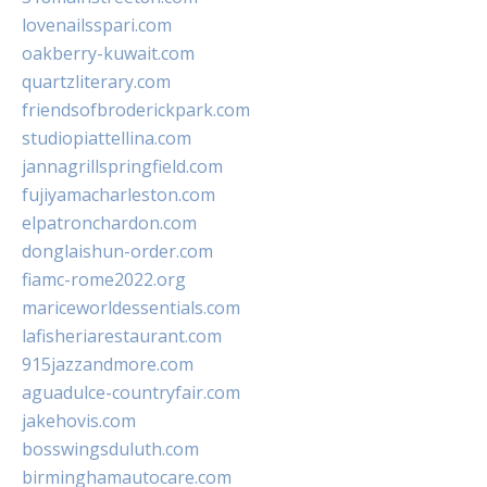
lovenailsspari.com
oakberry-kuwait.com
quartzliterary.com
friendsofbroderickpark.com
studiopiattellina.com
jannagrillspringfield.com
fujiyamacharleston.com
elpatronchardon.com
donglaishun-order.com
fiamc-rome2022.org
mariceworldessentials.com
lafisheriarestaurant.com
915jazzandmore.com
aguadulce-countryfair.com
jakehovis.com
bosswingsduluth.com
birminghamautocare.com