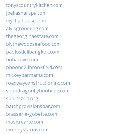
tonyscountrykitchen.com
jbellasnailspa.com
mychaihouse.com
alvisgrooming.com
thegeorginaestate.com
blythewoodseafood.com
paolosdelibangkok.com
bobacove.com
phoone24brookfield.com
mickeybarmama.com
roadwayconstructioninc.com
shopdragonflyboutique.com
sportszilla.org
batchprovisionsbar.com
brasserie-gobette.com
musicrearte.com
morseysfarms.com