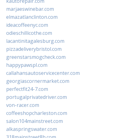
kautorepair.com
marjaeswinebar.com
elmazatlanclinton.com
ideacoffeenyc.com
odieschillicothe.com
lacantinitagalesburg.com
pizzadeliverybristol.com
greenstarsmogcheck.com
happypawspl.com
callahansautoservicecenter.com
georgiascornermarket.com
perfectfit24-7.com
portugalprivatedriver.com
von-racer.com
coffeeshopcharleston.com
salon104mainstreet.com
alkaspringswater.com
318mainstreet8h.com