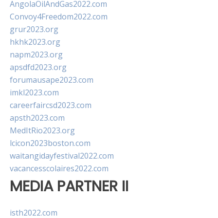
AngolaOilAndGas2022.com
Convoy4Freedom2022.com
grur2023.org
hkhk2023.org
napm2023.org
apsdfd2023.org
forumausape2023.com
imkl2023.com
careerfaircsd2023.com
apsth2023.com
MedItRio2023.org
lcicon2023boston.com
waitangidayfestival2022.com
vacancesscolaires2022.com
MEDIA PARTNER II
isth2022.com