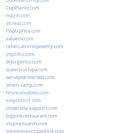
bonvivantshop.com
CupPlante.com
mpzin.com
stcreal.com
PopUpFlea.com
valueml.com
rebeccatorresjewelry.com
jmpbliss.com
drjorgerico.com
queensushipa.com
wendyweimerdds.com
ameri-camp.com
hrsreceivables.com
empconst1.com
cinderella-support.com
bigpinkrestaurant.com
inspirehuahin.com
memmingerspainting.com