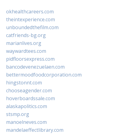
okhealthcareers.com
theintexperience.com
unboundedthefilm.com
catfriends-bg.org
marianlives.org
waywardtees.com
pidfloorsexpress.com
bancodevenezuelaen.com
bettermoodfoodcorporation.com
hingstonnt.com
chooseagender.com
hoverboardssale.com
alaskapolitics.com
stsmp.org
manoelneves.com
mandelaeffectlibrary.com