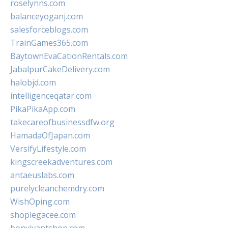
roselynns.com
balanceyoganj.com
salesforceblogs.com
TrainGames365.com
BaytownEvaCationRentals.com
JabalpurCakeDelivery.com
halobjd.com
intelligenceqatar.com
PikaPikaApp.com
takecareofbusinessdfw.org
HamadaOfJapan.com
VersifyLifestyle.com
kingscreekadventures.com
antaeuslabs.com
purelycleanchemdry.com
WishOping.com
shoplegacee.com