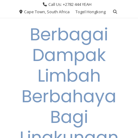
Skip
Call Us: +2782 444 YEAH
to
Cape Town, South Africa
Togel Hongkong
content
Berbagai
Dampak
Limbah
Berbahaya
Bagi
Lingkungan