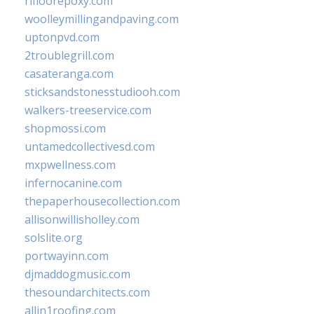
rifloorepoxy.com
woolleymillingandpaving.com
uptonpvd.com
2troublegrill.com
casateranga.com
sticksandstonesstudiooh.com
walkers-treeservice.com
shopmossi.com
untamedcollectivesd.com
mxpwellness.com
infernocanine.com
thepaperhousecollection.com
allisonwillisholley.com
solslite.org
portwayinn.com
djmaddogmusic.com
thesoundarchitects.com
allin1roofing.com