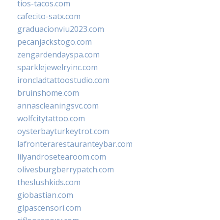
tios-tacos.com
cafecito-satx.com
graduacionviu2023.com
pecanjackstogo.com
zengardendayspa.com
sparklejewelryinc.com
ironcladtattoostudio.com
bruinshome.com
annascleaningsvc.com
wolfcitytattoo.com
oysterbayturkeytrot.com
lafronterarestauranteybar.com
lilyandrosetearoom.com
olivesburgberrypatch.com
theslushkids.com
giobastian.com
glpascensori.com