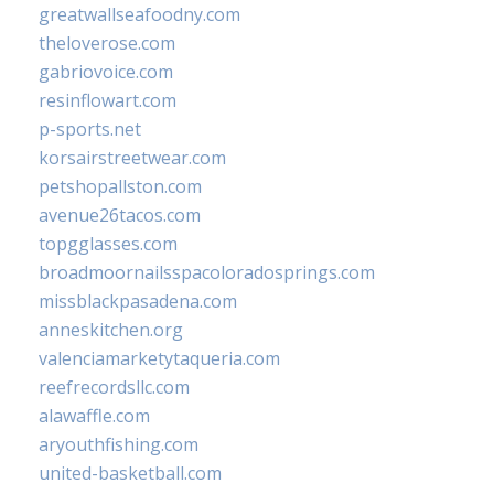
greatwallseafoodny.com
theloverose.com
gabriovoice.com
resinflowart.com
p-sports.net
korsairstreetwear.com
petshopallston.com
avenue26tacos.com
topgglasses.com
broadmoornailsspacoloradosprings.com
missblackpasadena.com
anneskitchen.org
valenciamarketytaqueria.com
reefrecordsllc.com
alawaffle.com
aryouthfishing.com
united-basketball.com