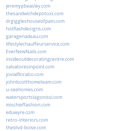
jeremypbeasley.com
thesandwichdepotcos.com
drgiggleshouseofpain.com
hotflashdesigns.com
garagenadeau.com
lifestylechauffeurservice.com
EverNewNails.com
insideoutdecoratingcentre.com
salvatoresinpoint.com
jovialfloralco.com
johnlscotthometeam.com
u-seehomes.com
watersportslagonissi.com
mischieffashion.com
eduwyre.com
retro-interiors.com
theblvd-boise.com