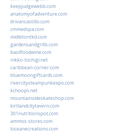
keepjudgewebb.com
anatomyofadventure.com
drivancastillo.com
cmmedspa.com
midletontkd.com
gardensandgrills.com
basilfoodwine.com
nikko-tochigi.net
caribbean-corner.com
bluemoongiftcards.com
rivercitysteampunkexpo.com
kchoops.net
mountainsideskateshop.com
kirtlandcitytavern.com
301nutritionspot.com
ammos-stores.com
loceanecreations.com