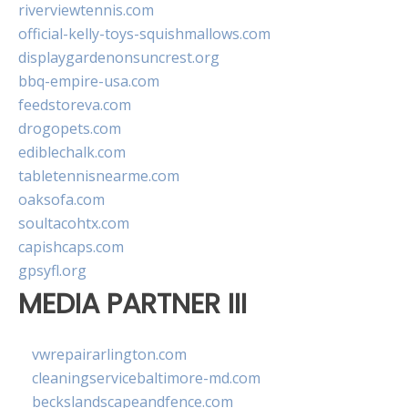
riverviewtennis.com
official-kelly-toys-squishmallows.com
displaygardenonsuncrest.org
bbq-empire-usa.com
feedstoreva.com
drogopets.com
ediblechalk.com
tabletennisnearme.com
oaksofa.com
soultacohtx.com
capishcaps.com
gpsyfl.org
MEDIA PARTNER III
vwrepairarlington.com
cleaningservicebaltimore-md.com
beckslandscapeandfence.com