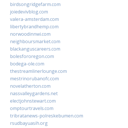
birdsongridgefarm.com
joiedevivblog.com
valera-amsterdam.com
libertybrandhemp.com
norwoodinnwi.com
neighboursmarket.com
blackanguscareers.com
bolesfororegon.com
bodega-ole.com
thestreamlinerlounge.com
mestrinorubanofc.com
novelatherton.com
nassvalleygardens.net
electjohnstewart.com
omptourtravels.com
tribratanews-polreskebumen.com
rsudbayuasih.org