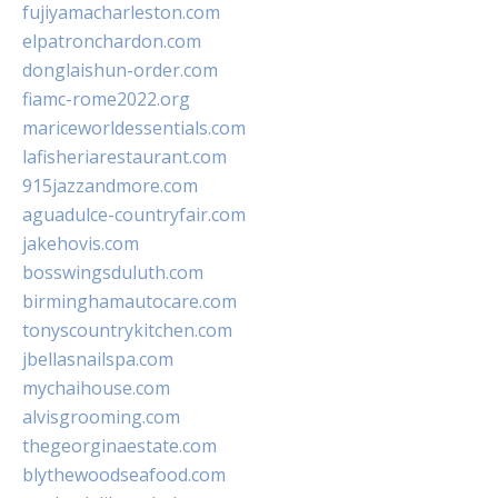
fujiyamacharleston.com
elpatronchardon.com
donglaishun-order.com
fiamc-rome2022.org
mariceworldessentials.com
lafisheriarestaurant.com
915jazzandmore.com
aguadulce-countryfair.com
jakehovis.com
bosswingsduluth.com
birminghamautocare.com
tonyscountrykitchen.com
jbellasnailspa.com
mychaihouse.com
alvisgrooming.com
thegeorginaestate.com
blythewoodseafood.com