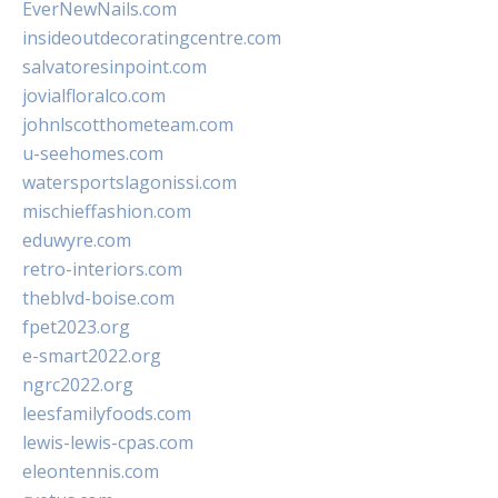
EverNewNails.com
insideoutdecoratingcentre.com
salvatoresinpoint.com
jovialfloralco.com
johnlscotthometeam.com
u-seehomes.com
watersportslagonissi.com
mischieffashion.com
eduwyre.com
retro-interiors.com
theblvd-boise.com
fpet2023.org
e-smart2022.org
ngrc2022.org
leesfamilyfoods.com
lewis-lewis-cpas.com
eleontennis.com