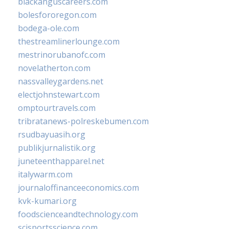
blackanguscareers.com
bolesfororegon.com
bodega-ole.com
thestreamlinerlounge.com
mestrinorubanofc.com
novelatherton.com
nassvalleygardens.net
electjohnstewart.com
omptourtravels.com
tribratanews-polreskebumen.com
rsudbayuasih.org
publikjurnalistik.org
juneteenthapparel.net
italywarm.com
journaloffinanceeconomics.com
kvk-kumari.org
foodscienceandtechnology.com
scisportsscience.com