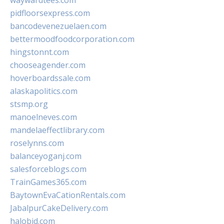
waywardtees.com
pidfloorsexpress.com
bancodevenezuelaen.com
bettermoodfoodcorporation.com
hingstonnt.com
chooseagender.com
hoverboardssale.com
alaskapolitics.com
stsmp.org
manoelneves.com
mandelaeffectlibrary.com
roselynns.com
balanceyoganj.com
salesforceblogs.com
TrainGames365.com
BaytownEvaCationRentals.com
JabalpurCakeDelivery.com
halobjd.com