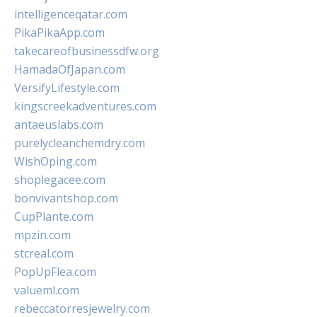
intelligenceqatar.com
PikaPikaApp.com
takecareofbusinessdfw.org
HamadaOfJapan.com
VersifyLifestyle.com
kingscreekadventures.com
antaeuslabs.com
purelycleanchemdry.com
WishOping.com
shoplegacee.com
bonvivantshop.com
CupPlante.com
mpzin.com
stcreal.com
PopUpFlea.com
valueml.com
rebeccatorresjewelry.com