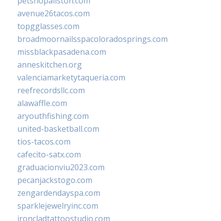
petshopallston.com
avenue26tacos.com
topgglasses.com
broadmoornailsspacoloradosprings.com
missblackpasadena.com
anneskitchen.org
valenciamarketytaqueria.com
reefrecordsllc.com
alawaffle.com
aryouthfishing.com
united-basketball.com
tios-tacos.com
cafecito-satx.com
graduacionviu2023.com
pecanjackstogo.com
zengardendayspa.com
sparklejewelryinc.com
ironcladtattoostudio.com