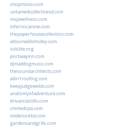
shopmossi.com
untamedcollectivesd.com
mxpwellness.com
infernocanine.com
thepaperhousecollection.com
allisonwillisholley.com
solslite.org
portwayinn.com
djmaddogmusic.com
thesoundarchitects.com
allin1roofing.com
keepjudgewebb.com
anatomyofadventure.com
drivancastillo.com
cmmedspa.com
midletontkd.com
gardensandgrills.com