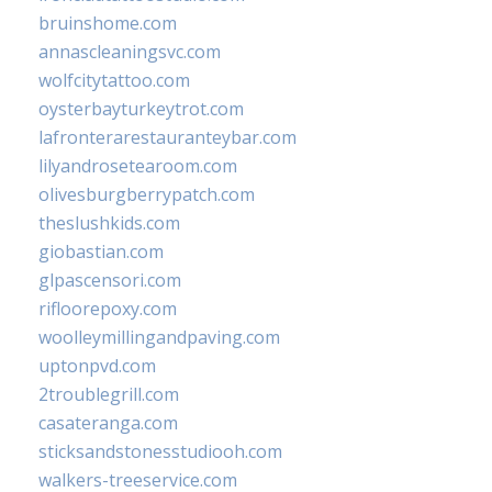
bruinshome.com
annascleaningsvc.com
wolfcitytattoo.com
oysterbayturkeytrot.com
lafronterarestauranteybar.com
lilyandrosetearoom.com
olivesburgberrypatch.com
theslushkids.com
giobastian.com
glpascensori.com
rifloorepoxy.com
woolleymillingandpaving.com
uptonpvd.com
2troublegrill.com
casateranga.com
sticksandstonesstudiooh.com
walkers-treeservice.com