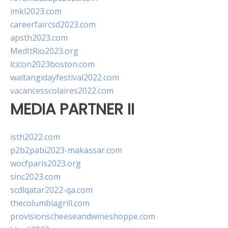
imkl2023.com
careerfaircsd2023.com
apsth2023.com
MedItRio2023.org
lcicon2023boston.com
waitangidayfestival2022.com
vacancesscolaires2022.com
MEDIA PARTNER II
isth2022.com
p2b2pabi2023-makassar.com
wocfparis2023.org
sinc2023.com
scdlqatar2022-qa.com
thecolumbiagrill.com
provisionscheeseandwineshoppe.com