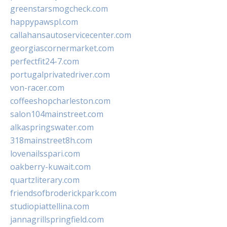
greenstarsmogcheck.com
happypawspl.com
callahansautoservicecenter.com
georgiascornermarket.com
perfectfit24-7.com
portugalprivatedriver.com
von-racer.com
coffeeshopcharleston.com
salon104mainstreet.com
alkaspringswater.com
318mainstreet8h.com
lovenailsspari.com
oakberry-kuwait.com
quartzliterary.com
friendsofbroderickpark.com
studiopiattellina.com
jannagrillspringfield.com