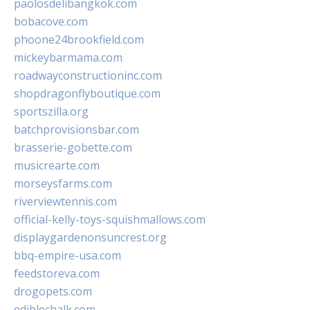
paolosdelibangkok.com
bobacove.com
phoone24brookfield.com
mickeybarmama.com
roadwayconstructioninc.com
shopdragonflyboutique.com
sportszilla.org
batchprovisionsbar.com
brasserie-gobette.com
musicrearte.com
morseysfarms.com
riverviewtennis.com
official-kelly-toys-squishmallows.com
displaygardenonsuncrest.org
bbq-empire-usa.com
feedstoreva.com
drogopets.com
ediblechalk.com