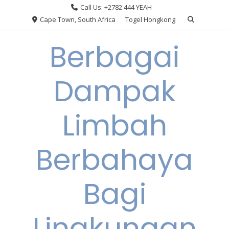
Skip
Call Us: +2782 444 YEAH
to
Cape Town, South Africa
Togel Hongkong
content
Berbagai
Dampak
Limbah
Berbahaya
Bagi
Lingkungan