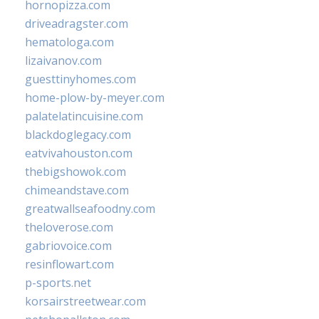
hornopizza.com
driveadragster.com
hematologa.com
lizaivanov.com
guesttinyhomes.com
home-plow-by-meyer.com
palatelatincuisine.com
blackdoglegacy.com
eatvivahouston.com
thebigshowok.com
chimeandstave.com
greatwallseafoodny.com
theloverose.com
gabriovoice.com
resinflowart.com
p-sports.net
korsairstreetwear.com