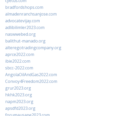
cyetus.com
bradfordshops.com
almadenranchsanjose.com
advocatevijay.com
adlibilimler2023.com
naswwebed.org
balithut-manado.org
alteregotradingcompany.org
aprce2022.com
ibie2022.com
sbcc-2022.com
AngolaOilAndGas2022.com
Convoy4Freedom2022.com
grur2023.org
hkhk2023.org
napm2023.org
apsdfd2023.org
forumausape2023.com