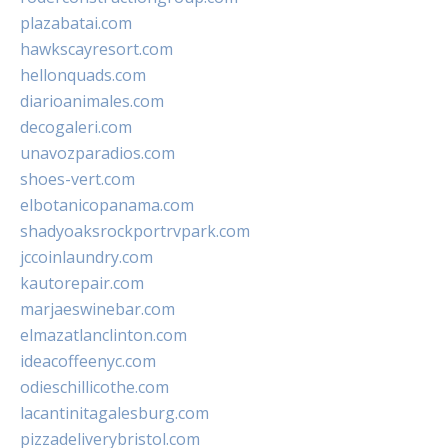
plazabatai.com
hawkscayresort.com
hellonquads.com
diarioanimales.com
decogaleri.com
unavozparadios.com
shoes-vert.com
elbotanicopanama.com
shadyoaksrockportrvpark.com
jccoinlaundry.com
kautorepair.com
marjaeswinebar.com
elmazatlanclinton.com
ideacoffeenyc.com
odieschillicothe.com
lacantinitagalesburg.com
pizzadeliverybristol.com