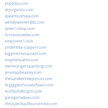
jmpbliss.com
drjorgerico.com
queensushipa.com
wendyweimerdds.com
ameri-camp.com
hrsreceivables.com
empconst1.com
cinderella-support.com
bigpinkrestaurant.com
inspirehuahin.com
memmingerspainting.com
jeremypbeasley.com
thesandwichdepotcos.com
drgiggleshouseofpain.com
hotflashdesigns.com
garagenadeau.com
lifestylechauffeurservice.com