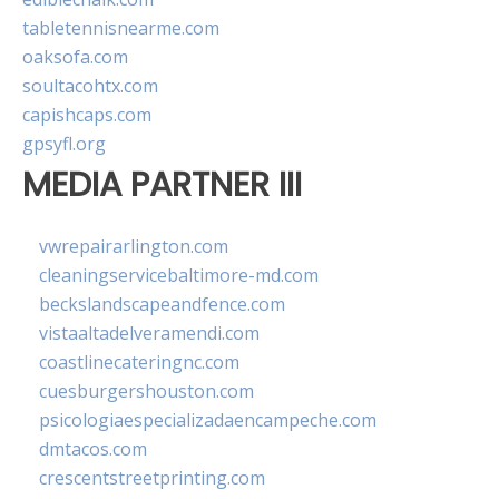
tabletennisnearme.com
oaksofa.com
soultacohtx.com
capishcaps.com
gpsyfl.org
MEDIA PARTNER III
vwrepairarlington.com
cleaningservicebaltimore-md.com
beckslandscapeandfence.com
vistaaltadelveramendi.com
coastlinecateringnc.com
cuesburgershouston.com
psicologiaespecializadaencampeche.com
dmtacos.com
crescentstreetprinting.com