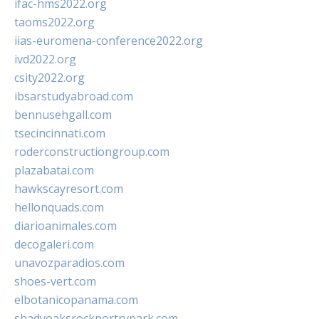
ifac-hms2022.org
taoms2022.org
iias-euromena-conference2022.org
ivd2022.org
csity2022.org
ibsarstudyabroad.com
bennusehgall.com
tsecincinnati.com
roderconstructiongroup.com
plazabatai.com
hawkscayresort.com
hellonquads.com
diarioanimales.com
decogaleri.com
unavozparadios.com
shoes-vert.com
elbotanicopanama.com
shadyoaksrockportrvpark.com