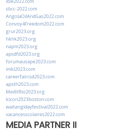
ibie2022.com
sbcc-2022.com
AngolaOilAndGas2022.com
Convoy4Freedom2022.com
grur2023.org
hkhk2023.org
napm2023.org
apsdfd2023.org
forumausape2023.com
imkl2023.com
careerfaircsd2023.com
apsth2023.com
MedItRio2023.org
lcicon2023boston.com
waitangidayfestival2022.com
vacancesscolaires2022.com
MEDIA PARTNER II