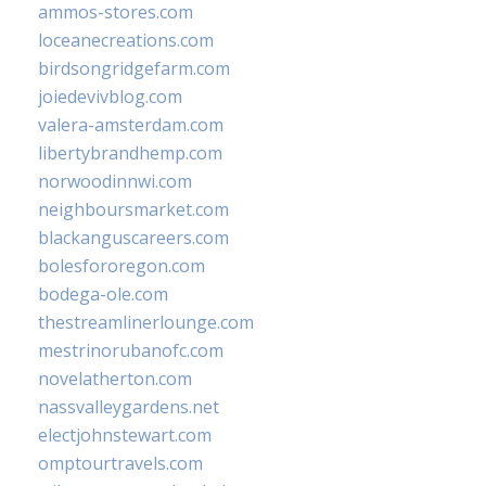
ammos-stores.com
loceanecreations.com
birdsongridgefarm.com
joiedevivblog.com
valera-amsterdam.com
libertybrandhemp.com
norwoodinnwi.com
neighboursmarket.com
blackanguscareers.com
bolesfororegon.com
bodega-ole.com
thestreamlinerlounge.com
mestrinorubanofc.com
novelatherton.com
nassvalleygardens.net
electjohnstewart.com
omptourtravels.com