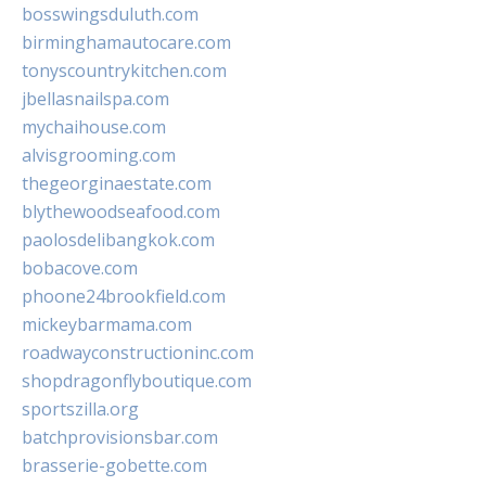
bosswingsduluth.com
birminghamautocare.com
tonyscountrykitchen.com
jbellasnailspa.com
mychaihouse.com
alvisgrooming.com
thegeorginaestate.com
blythewoodseafood.com
paolosdelibangkok.com
bobacove.com
phoone24brookfield.com
mickeybarmama.com
roadwayconstructioninc.com
shopdragonflyboutique.com
sportszilla.org
batchprovisionsbar.com
brasserie-gobette.com