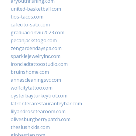
aryouthfishing.com
united-basketball.com
tios-tacos.com
cafecito-satx.com
graduacionviu2023.com
pecanjackstogo.com
zengardendayspa.com
sparklejewelryinc.com
ironcladtattoostudio.com
bruinshome.com
annascleaningsvc.com
wolfcitytattoo.com
oysterbayturkeytrot.com
lafronterarestauranteybar.com
lilyandrosetearoom.com
olivesburgberrypatch.com
theslushkids.com
giobastian.com