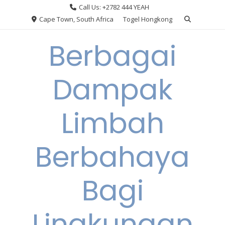
Skip
Call Us: +2782 444 YEAH
to
Cape Town, South Africa
Togel Hongkong
content
Berbagai
Dampak
Limbah
Berbahaya
Bagi
Lingkungan