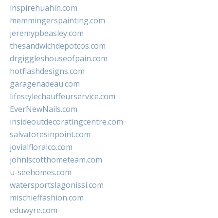
inspirehuahin.com
memmingerspainting.com
jeremypbeasley.com
thesandwichdepotcos.com
drgiggleshouseofpain.com
hotflashdesigns.com
garagenadeau.com
lifestylechauffeurservice.com
EverNewNails.com
insideoutdecoratingcentre.com
salvatoresinpoint.com
jovialfloralco.com
johnlscotthometeam.com
u-seehomes.com
watersportslagonissi.com
mischieffashion.com
eduwyre.com