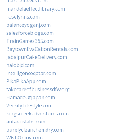
manoelneves.com
mandelaeffectlibrary.com
roselynns.com
balanceyoganj.com
salesforceblogs.com
TrainGames365.com
BaytownEvaCationRentals.com
JabalpurCakeDelivery.com
halobjd.com
intelligenceqatar.com
PikaPikaApp.com
takecareofbusinessdfw.org
HamadaOfJapan.com
VersifyLifestyle.com
kingscreekadventures.com
antaeuslabs.com
purelycleanchemdry.com
WishOping.com