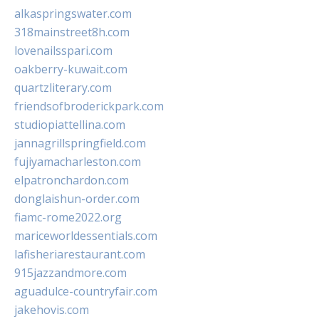
alkaspringswater.com
318mainstreet8h.com
lovenailsspari.com
oakberry-kuwait.com
quartzliterary.com
friendsofbroderickpark.com
studiopiattellina.com
jannagrillspringfield.com
fujiyamacharleston.com
elpatronchardon.com
donglaishun-order.com
fiamc-rome2022.org
mariceworldessentials.com
lafisheriarestaurant.com
915jazzandmore.com
aguadulce-countryfair.com
jakehovis.com