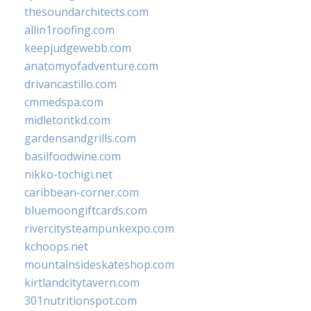
thesoundarchitects.com
allin1roofing.com
keepjudgewebb.com
anatomyofadventure.com
drivancastillo.com
cmmedspa.com
midletontkd.com
gardensandgrills.com
basilfoodwine.com
nikko-tochigi.net
caribbean-corner.com
bluemoongiftcards.com
rivercitysteampunkexpo.com
kchoops.net
mountainsideskateshop.com
kirtlandcitytavern.com
301nutritionspot.com