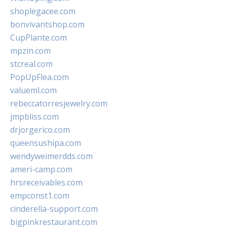
shoplegacee.com
bonvivantshop.com
CupPlante.com
mpzin.com
stcreal.com
PopUpFlea.com
valueml.com
rebeccatorresjewelry.com
jmpbliss.com
drjorgerico.com
queensushipa.com
wendyweimerdds.com
ameri-camp.com
hrsreceivables.com
empconst1.com
cinderella-support.com
bigpinkrestaurant.com