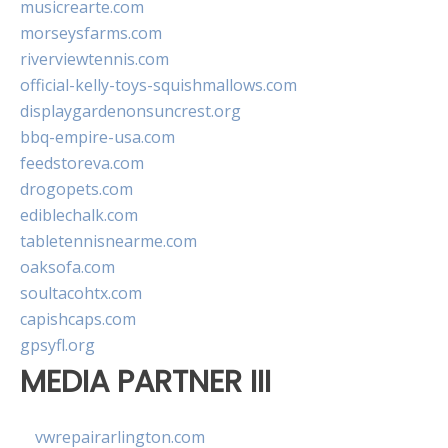
musicrearte.com
morseysfarms.com
riverviewtennis.com
official-kelly-toys-squishmallows.com
displaygardenonsuncrest.org
bbq-empire-usa.com
feedstoreva.com
drogopets.com
ediblechalk.com
tabletennisnearme.com
oaksofa.com
soultacohtx.com
capishcaps.com
gpsyfl.org
MEDIA PARTNER III
vwrepairarlington.com