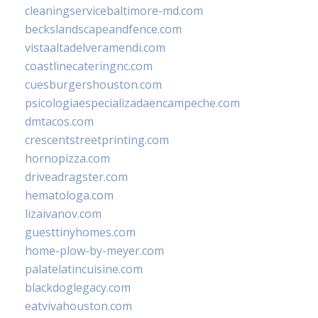
cleaningservicebaltimore-md.com
beckslandscapeandfence.com
vistaaltadelveramendi.com
coastlinecateringnc.com
cuesburgershouston.com
psicologiaespecializadaencampeche.com
dmtacos.com
crescentstreetprinting.com
hornopizza.com
driveadragster.com
hematologa.com
lizaivanov.com
guesttinyhomes.com
home-plow-by-meyer.com
palatelatincuisine.com
blackdoglegacy.com
eatvivahouston.com