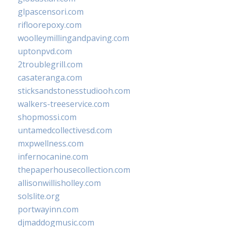
glpascensori.com
rifloorepoxy.com
woolleymillingandpaving.com
uptonpvd.com
2troublegrill.com
casateranga.com
sticksandstonesstudiooh.com
walkers-treeservice.com
shopmossi.com
untamedcollectivesd.com
mxpwellness.com
infernocanine.com
thepaperhousecollection.com
allisonwillisholley.com
solslite.org
portwayinn.com
djmaddogmusic.com