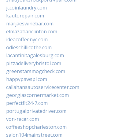
jccoinlaundry.com
kautorepair.com
marjaeswinebar.com
elmazatlanclinton.com
ideacoffeenyc.com
odieschillicothe.com
lacantinitagalesburg.com
pizzadeliverybristol.com
greenstarsmogcheck.com
happypawspl.com
callahansautoservicecenter.com
georgiascornermarket.com
perfectfit24-7.com
portugalprivatedriver.com
von-racer.com
coffeeshopcharleston.com
salon104mainstreet.com