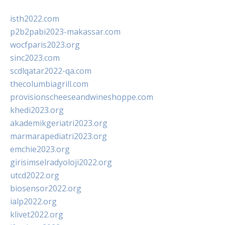
isth2022.com
p2b2pabi2023-makassar.com
wocfparis2023.org
sinc2023.com
scdlqatar2022-qa.com
thecolumbiagrill.com
provisionscheeseandwineshoppe.com
khedi2023.org
akademikgeriatri2023.org
marmarapediatri2023.org
emchie2023.org
girisimselradyoloji2022.org
utcd2022.org
biosensor2022.org
ialp2022.org
klivet2022.org