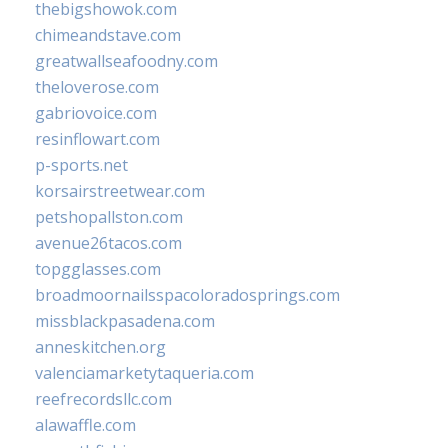
thebigshowok.com
chimeandstave.com
greatwallseafoodny.com
theloverose.com
gabriovoice.com
resinflowart.com
p-sports.net
korsairstreetwear.com
petshopallston.com
avenue26tacos.com
topgglasses.com
broadmoornailsspacoloradosprings.com
missblackpasadena.com
anneskitchen.org
valenciamarketytaqueria.com
reefrecordsllc.com
alawaffle.com