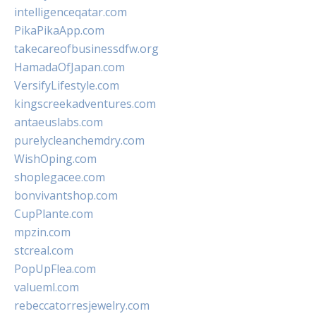
intelligenceqatar.com
PikaPikaApp.com
takecareofbusinessdfw.org
HamadaOfJapan.com
VersifyLifestyle.com
kingscreekadventures.com
antaeuslabs.com
purelycleanchemdry.com
WishOping.com
shoplegacee.com
bonvivantshop.com
CupPlante.com
mpzin.com
stcreal.com
PopUpFlea.com
valueml.com
rebeccatorresjewelry.com