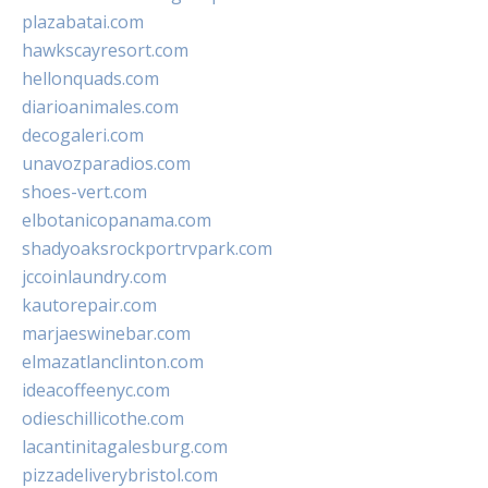
plazabatai.com
hawkscayresort.com
hellonquads.com
diarioanimales.com
decogaleri.com
unavozparadios.com
shoes-vert.com
elbotanicopanama.com
shadyoaksrockportrvpark.com
jccoinlaundry.com
kautorepair.com
marjaeswinebar.com
elmazatlanclinton.com
ideacoffeenyc.com
odieschillicothe.com
lacantinitagalesburg.com
pizzadeliverybristol.com