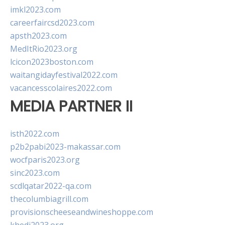
imkl2023.com
careerfaircsd2023.com
apsth2023.com
MedItRio2023.org
lcicon2023boston.com
waitangidayfestival2022.com
vacancesscolaires2022.com
MEDIA PARTNER II
isth2022.com
p2b2pabi2023-makassar.com
wocfparis2023.org
sinc2023.com
scdlqatar2022-qa.com
thecolumbiagrill.com
provisionscheeseandwineshoppe.com