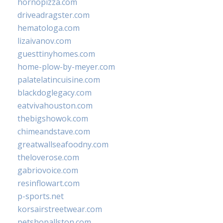
hornopizza.com
driveadragster.com
hematologa.com
lizaivanov.com
guesttinyhomes.com
home-plow-by-meyer.com
palatelatincuisine.com
blackdoglegacy.com
eatvivahouston.com
thebigshowok.com
chimeandstave.com
greatwallseafoodny.com
theloverose.com
gabriovoice.com
resinflowart.com
p-sports.net
korsairstreetwear.com
petshopallston.com