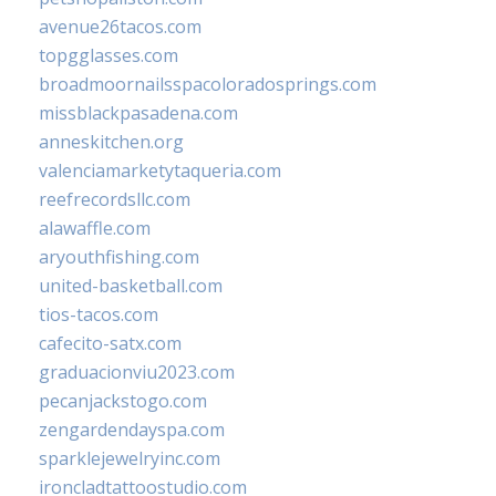
avenue26tacos.com
topgglasses.com
broadmoornailsspacoloradosprings.com
missblackpasadena.com
anneskitchen.org
valenciamarketytaqueria.com
reefrecordsllc.com
alawaffle.com
aryouthfishing.com
united-basketball.com
tios-tacos.com
cafecito-satx.com
graduacionviu2023.com
pecanjackstogo.com
zengardendayspa.com
sparklejewelryinc.com
ironcladtattoostudio.com