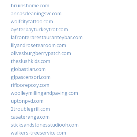
bruinshome.com
annascleaningsvc.com
wolfcitytattoo.com
oysterbayturkeytrot.com
lafronterarestauranteybar.com
lilyandrosetearoom.com
olivesburgberrypatch.com
theslushkids.com
giobastian.com
glpascensori.com
rifloorepoxy.com
woolleymillingandpaving.com
uptonpvd.com
2troublegrill.com
casateranga.com
sticksandstonesstudiooh.com
walkers-treeservice.com