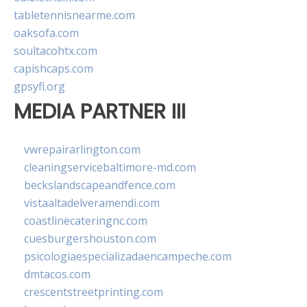
tabletennisnearme.com
oaksofa.com
soultacohtx.com
capishcaps.com
gpsyfl.org
MEDIA PARTNER III
vwrepairarlington.com
cleaningservicebaltimore-md.com
beckslandscapeandfence.com
vistaaltadelveramendi.com
coastlinecateringnc.com
cuesburgershouston.com
psicologiaespecializadaencampeche.com
dmtacos.com
crescentstreetprinting.com