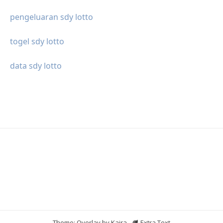
pengeluaran sdy lotto
togel sdy lotto
data sdy lotto
Theme: Overlay by
Kaira
.
Extra Text