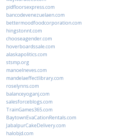
pidfloorsexpress.com
bancodevenezuelaen.com
bettermoodfoodcorporation.com
hingstonnt.com
chooseagender.com
hoverboardssale.com
alaskapolitics.com
stsmp.org
manoelneves.com
mandelaeffectlibrary.com
roselynns.com
balanceyoganj.com
salesforceblogs.com
TrainGames365.com
BaytownEvaCationRentals.com
JabalpurCakeDelivery.com
halobjd.com