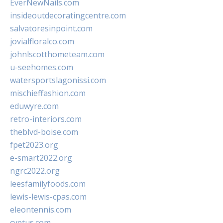
EverNewNails.com
insideoutdecoratingcentre.com
salvatoresinpoint.com
jovialfloralco.com
johnlscotthometeam.com
u-seehomes.com
watersportslagonissi.com
mischieffashion.com
eduwyre.com
retro-interiors.com
theblvd-boise.com
fpet2023.org
e-smart2022.org
ngrc2022.org
leesfamilyfoods.com
lewis-lewis-cpas.com
eleontennis.com
cyetus.com