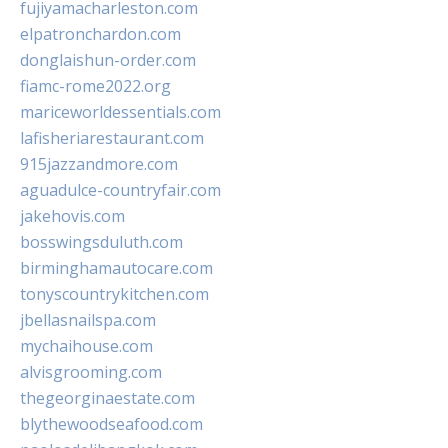
fujiyamacharleston.com
elpatronchardon.com
donglaishun-order.com
fiamc-rome2022.org
mariceworldessentials.com
lafisheriarestaurant.com
915jazzandmore.com
aguadulce-countryfair.com
jakehovis.com
bosswingsduluth.com
birminghamautocare.com
tonyscountrykitchen.com
jbellasnailspa.com
mychaihouse.com
alvisgrooming.com
thegeorginaestate.com
blythewoodseafood.com