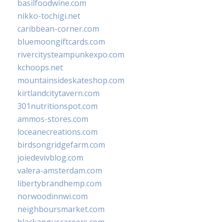
basilfoodwine.com
nikko-tochigi.net
caribbean-corner.com
bluemoongiftcards.com
rivercitysteampunkexpo.com
kchoops.net
mountainsideskateshop.com
kirtlandcitytavern.com
301nutritionspot.com
ammos-stores.com
loceanecreations.com
birdsongridgefarm.com
joiedevivblog.com
valera-amsterdam.com
libertybrandhemp.com
norwoodinnwi.com
neighboursmarket.com
blackanguscareers.com