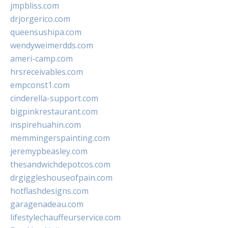
jmpbliss.com
drjorgerico.com
queensushipa.com
wendyweimerdds.com
ameri-camp.com
hrsreceivables.com
empconst1.com
cinderella-support.com
bigpinkrestaurant.com
inspirehuahin.com
memmingerspainting.com
jeremypbeasley.com
thesandwichdepotcos.com
drgiggleshouseofpain.com
hotflashdesigns.com
garagenadeau.com
lifestylechauffeurservice.com