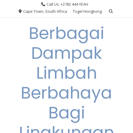
Skip
Call Us: +2782 444 YEAH
to
Cape Town, South Africa
Togel Hongkong
content
Berbagai
Dampak
Limbah
Berbahaya
Bagi
Lingkungan