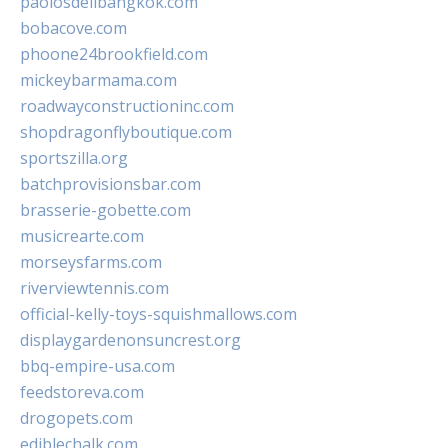
paolosdelibangkok.com
bobacove.com
phoone24brookfield.com
mickeybarmama.com
roadwayconstructioninc.com
shopdragonflyboutique.com
sportszilla.org
batchprovisionsbar.com
brasserie-gobette.com
musicrearte.com
morseysfarms.com
riverviewtennis.com
official-kelly-toys-squishmallows.com
displaygardenonsuncrest.org
bbq-empire-usa.com
feedstoreva.com
drogopets.com
ediblechalk.com