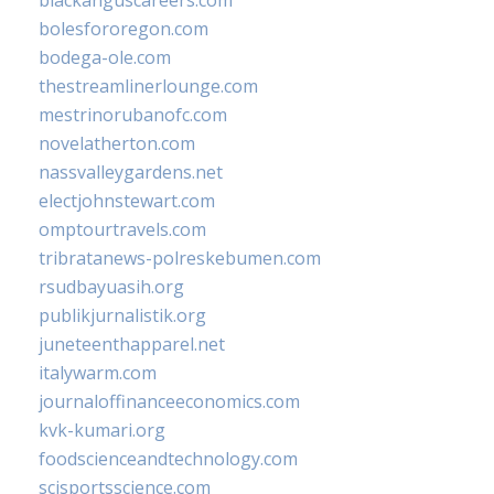
bolesfororegon.com
bodega-ole.com
thestreamlinerlounge.com
mestrinorubanofc.com
novelatherton.com
nassvalleygardens.net
electjohnstewart.com
omptourtravels.com
tribratanews-polreskebumen.com
rsudbayuasih.org
publikjurnalistik.org
juneteenthapparel.net
italywarm.com
journaloffinanceeconomics.com
kvk-kumari.org
foodscienceandtechnology.com
scisportsscience.com