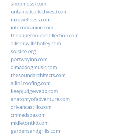
shopmossi.com
untamedcollectivesd.com
mxpwellness.com
infernocanine.com
thepaperhousecollection.com
allisonwillisholley.com
solslite.org
portwayinn.com
djmaddogmusic.com
thesoundarchitects.com
allin1roofing.com
keepjudgewebb.com
anatomyofadventure.com
drivancastillo.com
cmmedspa.com
midletontkd.com
gardensandgrills.com