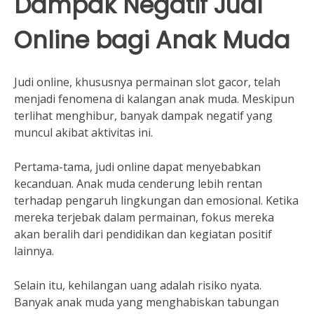
Dampak Negatif Judi
Online bagi Anak Muda
Judi online, khususnya permainan slot gacor, telah
menjadi fenomena di kalangan anak muda. Meskipun
terlihat menghibur, banyak dampak negatif yang
muncul akibat aktivitas ini.
Pertama-tama, judi online dapat menyebabkan
kecanduan. Anak muda cenderung lebih rentan
terhadap pengaruh lingkungan dan emosional. Ketika
mereka terjebak dalam permainan, fokus mereka
akan beralih dari pendidikan dan kegiatan positif
lainnya.
Selain itu, kehilangan uang adalah risiko nyata.
Banyak anak muda yang menghabiskan tabungan