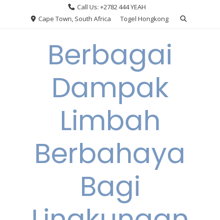
Skip
Call Us: +2782 444 YEAH
to
Cape Town, South Africa
Togel Hongkong
content
Berbagai
Dampak
Limbah
Berbahaya
Bagi
Lingkungan