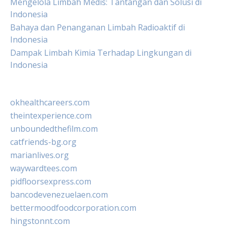
Mengelola Limbah Medis: Tantangan dan Solusi di
Indonesia
Bahaya dan Penanganan Limbah Radioaktif di
Indonesia
Dampak Limbah Kimia Terhadap Lingkungan di
Indonesia
okhealthcareers.com
theintexperience.com
unboundedthefilm.com
catfriends-bg.org
marianlives.org
waywardtees.com
pidfloorsexpress.com
bancodevenezuelaen.com
bettermoodfoodcorporation.com
hingstonnt.com