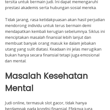
tersita untuk bermain judi. Ini dapat memengaruhi
prestasi akademis serta hubungan sosial mereka.
Tidak jarang, rasa ketidakpuasan akan hasil perjudian
mendorong individu untuk terus bermain demi
mendapatkan kembali kerugian sebelumnya. Siklus ini
menciptakan masalah finansial lebih lanjut dan
membuat banyak orang masuk ke dalam jebakan
utang yang sulit diatasi. Keadaan ini jelas merugikan
bukan hanya secara finansial tetapi juga emosional
dan mental.
Masalah Kesehatan
Mental
Judi online, termasuk slot gacor, tidak hanya
berdampak pada kondisi finansial. Efeknya juga