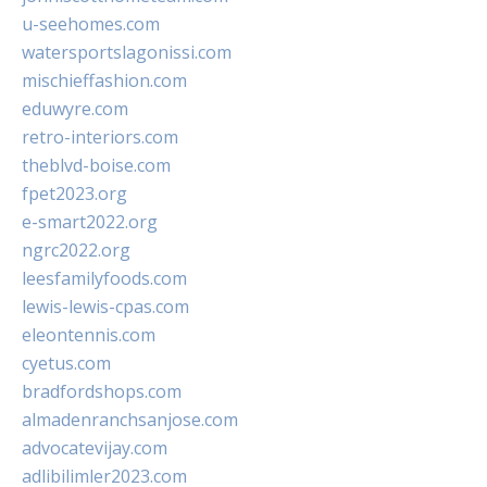
u-seehomes.com
watersportslagonissi.com
mischieffashion.com
eduwyre.com
retro-interiors.com
theblvd-boise.com
fpet2023.org
e-smart2022.org
ngrc2022.org
leesfamilyfoods.com
lewis-lewis-cpas.com
eleontennis.com
cyetus.com
bradfordshops.com
almadenranchsanjose.com
advocatevijay.com
adlibilimler2023.com