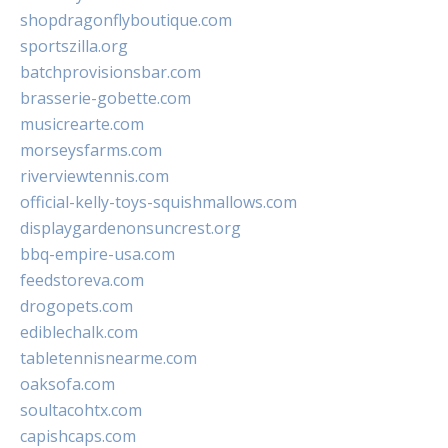
shopdragonflyboutique.com
sportszilla.org
batchprovisionsbar.com
brasserie-gobette.com
musicrearte.com
morseysfarms.com
riverviewtennis.com
official-kelly-toys-squishmallows.com
displaygardenonsuncrest.org
bbq-empire-usa.com
feedstoreva.com
drogopets.com
ediblechalk.com
tabletennisnearme.com
oaksofa.com
soultacohtx.com
capishcaps.com