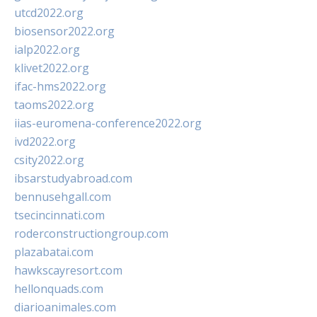
utcd2022.org
biosensor2022.org
ialp2022.org
klivet2022.org
ifac-hms2022.org
taoms2022.org
iias-euromena-conference2022.org
ivd2022.org
csity2022.org
ibsarstudyabroad.com
bennusehgall.com
tsecincinnati.com
roderconstructiongroup.com
plazabatai.com
hawkscayresort.com
hellonquads.com
diarioanimales.com