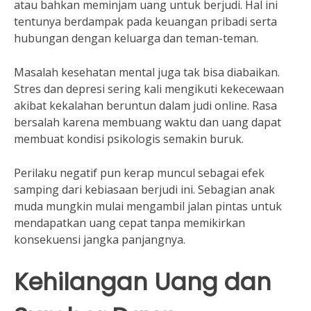
atau bahkan meminjam uang untuk berjudi. Hal ini
tentunya berdampak pada keuangan pribadi serta
hubungan dengan keluarga dan teman-teman.
Masalah kesehatan mental juga tak bisa diabaikan.
Stres dan depresi sering kali mengikuti kekecewaan
akibat kekalahan beruntun dalam judi online. Rasa
bersalah karena membuang waktu dan uang dapat
membuat kondisi psikologis semakin buruk.
Perilaku negatif pun kerap muncul sebagai efek
samping dari kebiasaan berjudi ini. Sebagian anak
muda mungkin mulai mengambil jalan pintas untuk
mendapatkan uang cepat tanpa memikirkan
konsekuensi jangka panjangnya.
Kehilangan Uang dan