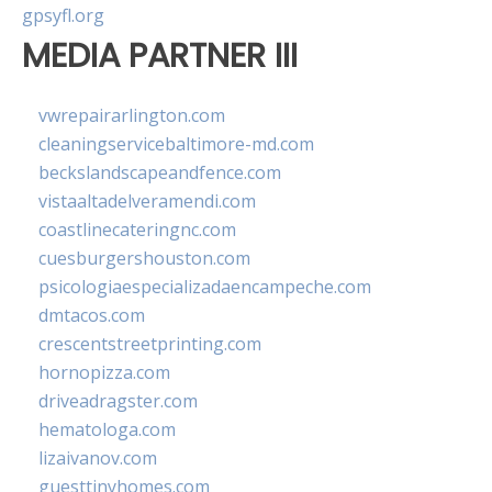
gpsyfl.org
MEDIA PARTNER III
vwrepairarlington.com
cleaningservicebaltimore-md.com
beckslandscapeandfence.com
vistaaltadelveramendi.com
coastlinecateringnc.com
cuesburgershouston.com
psicologiaespecializadaencampeche.com
dmtacos.com
crescentstreetprinting.com
hornopizza.com
driveadragster.com
hematologa.com
lizaivanov.com
guesttinyhomes.com