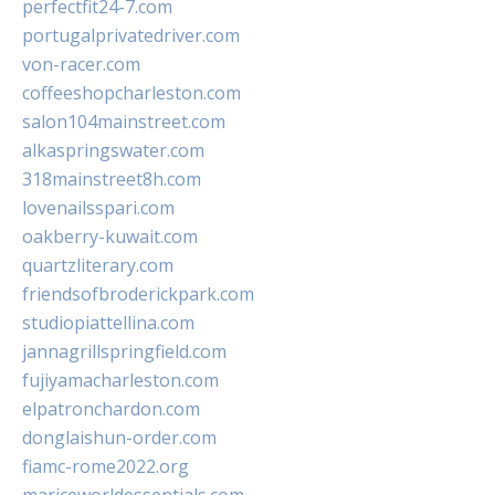
perfectfit24-7.com
portugalprivatedriver.com
von-racer.com
coffeeshopcharleston.com
salon104mainstreet.com
alkaspringswater.com
318mainstreet8h.com
lovenailsspari.com
oakberry-kuwait.com
quartzliterary.com
friendsofbroderickpark.com
studiopiattellina.com
jannagrillspringfield.com
fujiyamacharleston.com
elpatronchardon.com
donglaishun-order.com
fiamc-rome2022.org
mariceworldessentials.com