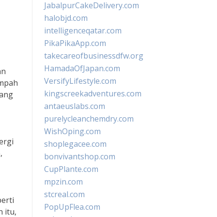
JabalpurCakeDelivery.com
halobjd.com
intelligenceqatar.com
PikaPikaApp.com
takecareofbusinessdfw.org
HamadaOfJapan.com
an
VersifyLifestyle.com
ampah
kingscreekadventures.com
jang
antaeuslabs.com
purelycleanchemdry.com
WishOping.com
ergi
shoplegacee.com
,
bonvivantshop.com
CupPlante.com
mpzin.com
stcreal.com
erti
PopUpFlea.com
 itu,