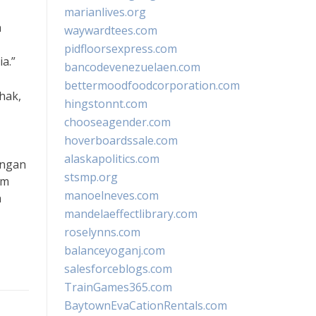
marianlives.org
h
waywardtees.com
pidfloorsexpress.com
a.”
bancodevenezuelaen.com
bettermoodfoodcorporation.com
hak,
hingstonnt.com
chooseagender.com
hoverboardssale.com
alaskapolitics.com
engan
stsmp.org
am
manoelneves.com
h
mandelaeffectlibrary.com
roselynns.com
balanceyoganj.com
salesforceblogs.com
TrainGames365.com
BaytownEvaCationRentals.com