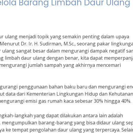
lola Barang Limbah Daur Ulang
r ulang menjadi topik yang semakin penting dalam upaya
nurut Dr. Ir. H. Sudirman, M.Sc., seorang pakar lingkung
ur ulang sangat besar dalam mengurangi dampak negatif s
g limbah daur ulang dengan benar, kita dapat memperpan
 mengurangi jumlah sampah yang akhirnya mencemari
engurangi penggunaan bahan baku baru dan mengurangi en
ut data dari Kementerian Lingkungan Hidup dan Kehutanan
mengurangi emisi gas rumah kaca sebesar 30% hingga 40%.
ngkah-langkah yang dapat dilakukan antara lain adalah
 mengumpulkan barang-barang yang bisa didaur ulang sep
ya ke tempat pengolahan daur ulang yang terpercaya. Selain