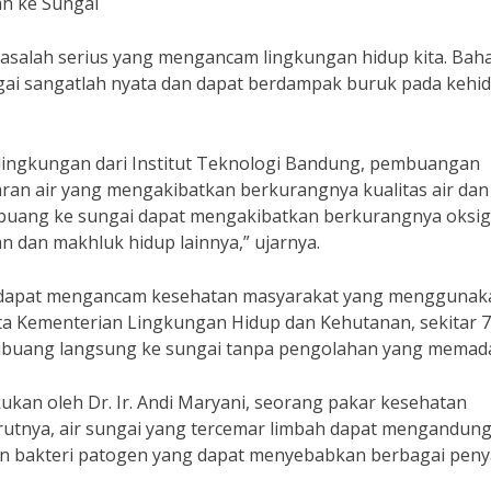
h ke Sungai
asalah serius yang mengancam lingkungan hidup kita. Bah
ai sangatlah nyata dan dapat berdampak buruk pada kehi
i lingkungan dari Institut Teknologi Bandung, pembuangan
an air yang mengakibatkan berkurangnya kualitas air dan
rbuang ke sungai dapat mengakibatkan berkurangnya oksig
 dan makhluk hidup lainnya,” ujarnya.
a dapat mengancam kesehatan masyarakat yang menggunaka
ta Kementerian Lingkungan Hidup dan Kehutanan, sekitar 
h dibuang langsung ke sungai tanpa pengolahan yang memada
akukan oleh Dr. Ir. Andi Maryani, seorang pakar kesehatan
rutnya, air sungai yang tercemar limbah dapat mengandun
an bakteri patogen yang dapat menyebabkan berbagai peny