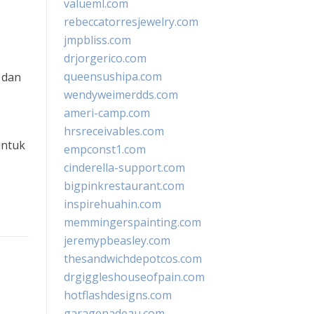
valueml.com
rebeccatorresjewelry.com
jmpbliss.com
drjorgerico.com
queensushipa.com
 dan
wendyweimerdds.com
ameri-camp.com
hrsreceivables.com
untuk
empconst1.com
cinderella-support.com
bigpinkrestaurant.com
inspirehuahin.com
memmingerspainting.com
jeremypbeasley.com
thesandwichdepotcos.com
drgiggleshouseofpain.com
hotflashdesigns.com
garagenadeau.com