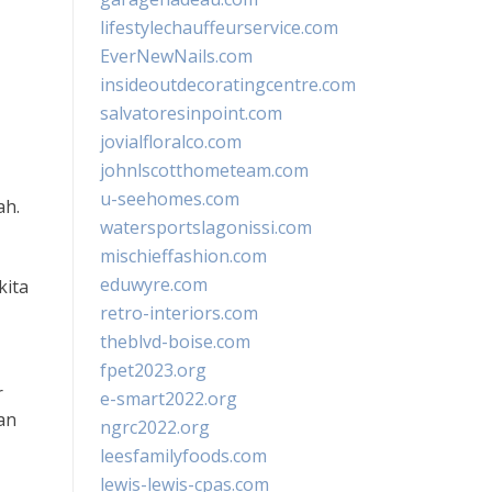
lifestylechauffeurservice.com
EverNewNails.com
insideoutdecoratingcentre.com
salvatoresinpoint.com
jovialfloralco.com
johnlscotthometeam.com
u-seehomes.com
ah.
watersportslagonissi.com
mischieffashion.com
eduwyre.com
kita
retro-interiors.com
theblvd-boise.com
fpet2023.org
r
e-smart2022.org
an
ngrc2022.org
leesfamilyfoods.com
lewis-lewis-cpas.com