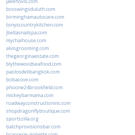
jakehovis.com
bosswingsduluth.com
birminghamautocare.com
tonyscountrykitchen.com
jbellasnailspa.com
mychaihouse.com
alvisgrooming.com
thegeorginaestate.com
blythewoodseafood.com
paolosdelibangkok.com
bobacove.com
phoone24brookfield.com
mickeybarmama.com
roadwayconstructioninc.com
shopdragonflyboutique.com
sportszilla.org
batchprovisionsbar.com
brasserie-gobette.com