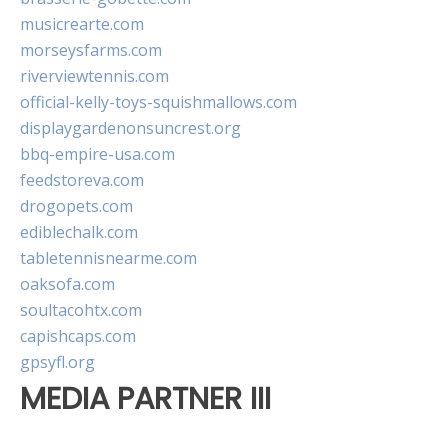
musicrearte.com
morseysfarms.com
riverviewtennis.com
official-kelly-toys-squishmallows.com
displaygardenonsuncrest.org
bbq-empire-usa.com
feedstoreva.com
drogopets.com
ediblechalk.com
tabletennisnearme.com
oaksofa.com
soultacohtx.com
capishcaps.com
gpsyfl.org
MEDIA PARTNER III