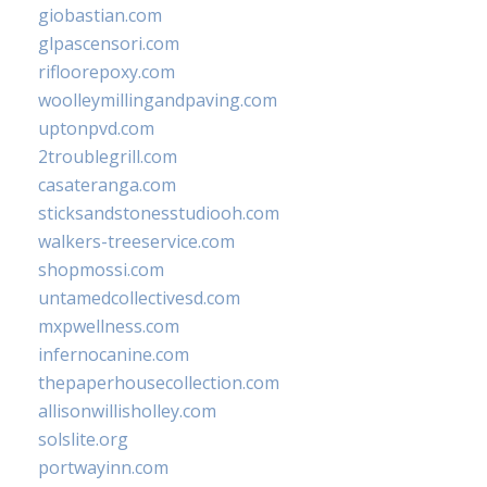
giobastian.com
glpascensori.com
rifloorepoxy.com
woolleymillingandpaving.com
uptonpvd.com
2troublegrill.com
casateranga.com
sticksandstonesstudiooh.com
walkers-treeservice.com
shopmossi.com
untamedcollectivesd.com
mxpwellness.com
infernocanine.com
thepaperhousecollection.com
allisonwillisholley.com
solslite.org
portwayinn.com