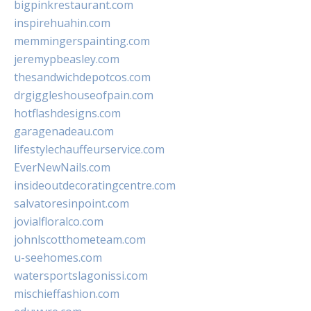
bigpinkrestaurant.com
inspirehuahin.com
memmingerspainting.com
jeremypbeasley.com
thesandwichdepotcos.com
drgiggleshouseofpain.com
hotflashdesigns.com
garagenadeau.com
lifestylechauffeurservice.com
EverNewNails.com
insideoutdecoratingcentre.com
salvatoresinpoint.com
jovialfloralco.com
johnlscotthometeam.com
u-seehomes.com
watersportslagonissi.com
mischieffashion.com