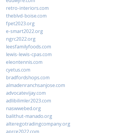
eduwyre.com
retro-interiors.com
theblvd-boise.com
fpet2023.org
e-smart2022.org
ngrc2022.org
leesfamilyfoods.com
lewis-lewis-cpas.com
eleontennis.com
cyetus.com
bradfordshops.com
almadenranchsanjose.com
advocatevijay.com
adlibilimler2023.com
naswwebed.org
balithut-manado.org
alteregotradingcompany.org
aprce2022.com