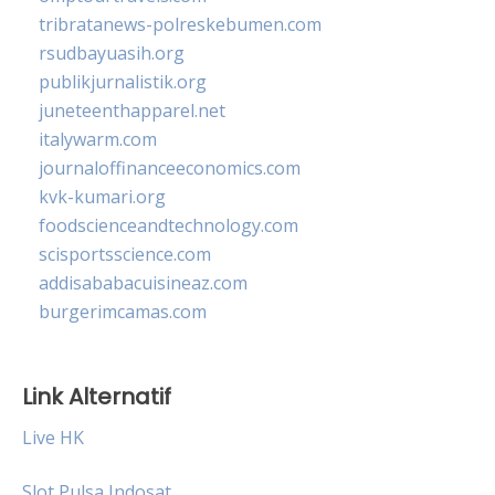
tribratanews-polreskebumen.com
rsudbayuasih.org
publikjurnalistik.org
juneteenthapparel.net
italywarm.com
journaloffinanceeconomics.com
kvk-kumari.org
foodscienceandtechnology.com
scisportsscience.com
addisababacuisineaz.com
burgerimcamas.com
Link Alternatif
Live HK
Slot Pulsa Indosat