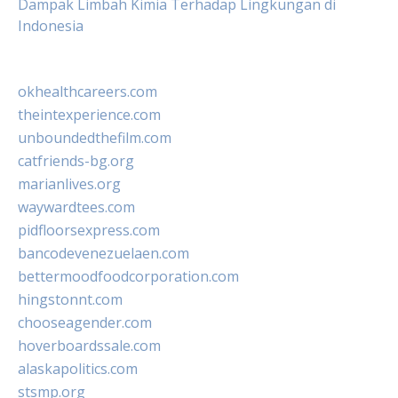
Dampak Limbah Kimia Terhadap Lingkungan di
Indonesia
okhealthcareers.com
theintexperience.com
unboundedthefilm.com
catfriends-bg.org
marianlives.org
waywardtees.com
pidfloorsexpress.com
bancodevenezuelaen.com
bettermoodfoodcorporation.com
hingstonnt.com
chooseagender.com
hoverboardssale.com
alaskapolitics.com
stsmp.org