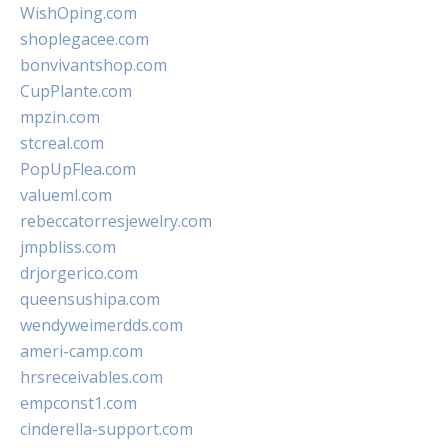
WishOping.com
shoplegacee.com
bonvivantshop.com
CupPlante.com
mpzin.com
stcreal.com
PopUpFlea.com
valueml.com
rebeccatorresjewelry.com
jmpbliss.com
drjorgerico.com
queensushipa.com
wendyweimerdds.com
ameri-camp.com
hrsreceivables.com
empconst1.com
cinderella-support.com