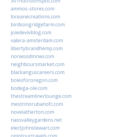
301nutritionspot.com
ammos-stores.com
loceanecreations.com
birdsongridgefarm.com
joiedevivblog.com
valera-amsterdam.com
libertybrandhemp.com
norwoodinnwi.com
neighboursmarket.com
blackanguscareers.com
bolesfororegon.com
bodega-ole.com
thestreamlinerlounge.com
mestrinorubanofc.com
novelatherton.com
nassvalleygardens.net
electjohnstewart.com
omptourtravels.com