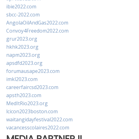
ibie2022.com
sbcc-2022.com
AngolaOilAndGas2022.com
Convoy4Freedom2022.com
grur2023.org
hkhk2023.org
napm2023.org
apsdfd2023.org
forumausape2023.com
imkl2023.com
careerfaircsd2023.com
apsth2023.com
MedItRio2023.org
lcicon2023boston.com
waitangidayfestival2022.com
vacancesscolaires2022.com
MEDIA PARTNER II