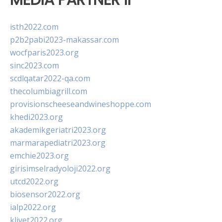
isth2022.com
p2b2pabi2023-makassar.com
wocfparis2023.org
sinc2023.com
scdlqatar2022-qa.com
thecolumbiagrill.com
provisionscheeseandwineshoppe.com
khedi2023.org
akademikgeriatri2023.org
marmarapediatri2023.org
emchie2023.org
girisimselradyoloji2022.org
utcd2022.org
biosensor2022.org
ialp2022.org
klivet2022.org