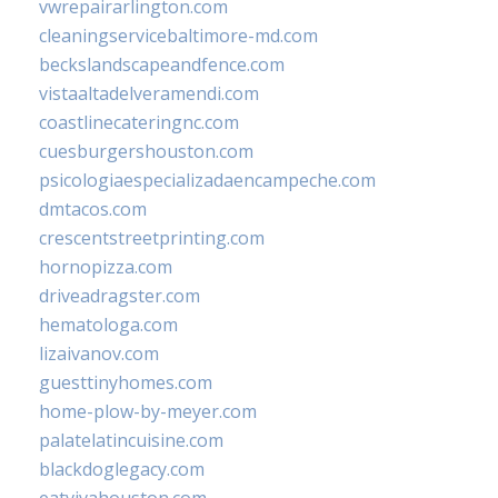
vwrepairarlington.com
cleaningservicebaltimore-md.com
beckslandscapeandfence.com
vistaaltadelveramendi.com
coastlinecateringnc.com
cuesburgershouston.com
psicologiaespecializadaencampeche.com
dmtacos.com
crescentstreetprinting.com
hornopizza.com
driveadragster.com
hematologa.com
lizaivanov.com
guesttinyhomes.com
home-plow-by-meyer.com
palatelatincuisine.com
blackdoglegacy.com
eatvivahouston.com