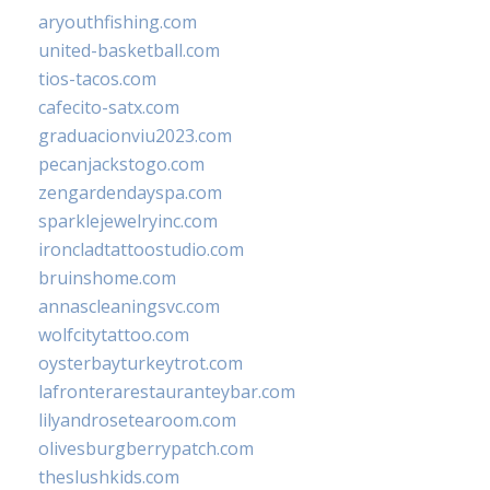
aryouthfishing.com
united-basketball.com
tios-tacos.com
cafecito-satx.com
graduacionviu2023.com
pecanjackstogo.com
zengardendayspa.com
sparklejewelryinc.com
ironcladtattoostudio.com
bruinshome.com
annascleaningsvc.com
wolfcitytattoo.com
oysterbayturkeytrot.com
lafronterarestauranteybar.com
lilyandrosetearoom.com
olivesburgberrypatch.com
theslushkids.com