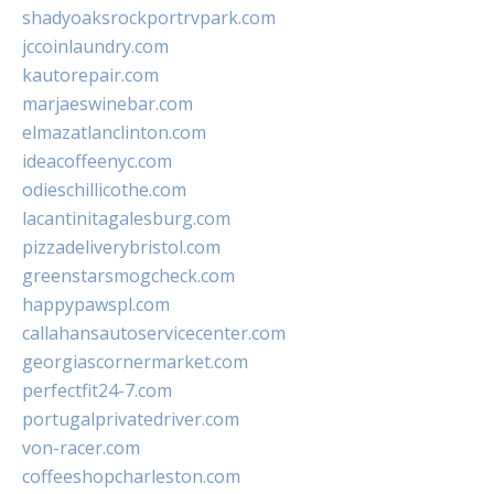
shadyoaksrockportrvpark.com
jccoinlaundry.com
kautorepair.com
marjaeswinebar.com
elmazatlanclinton.com
ideacoffeenyc.com
odieschillicothe.com
lacantinitagalesburg.com
pizzadeliverybristol.com
greenstarsmogcheck.com
happypawspl.com
callahansautoservicecenter.com
georgiascornermarket.com
perfectfit24-7.com
portugalprivatedriver.com
von-racer.com
coffeeshopcharleston.com