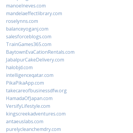
manoelneves.com
mandelaeffectlibrary.com
roselynns.com
balanceyoganj.com
salesforceblogs.com
TrainGames365.com
BaytownEvaCationRentals.com
JabalpurCakeDelivery.com
halobjd.com
intelligenceqatar.com
PikaPikaApp.com
takecareofbusinessdfw.org
HamadaOfJapan.com
VersifyLifestyle.com
kingscreekadventures.com
antaeuslabs.com
purelycleanchemdry.com