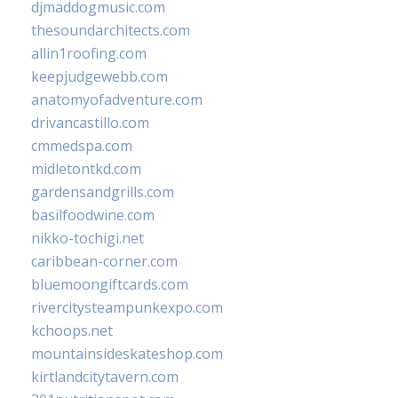
djmaddogmusic.com
thesoundarchitects.com
allin1roofing.com
keepjudgewebb.com
anatomyofadventure.com
drivancastillo.com
cmmedspa.com
midletontkd.com
gardensandgrills.com
basilfoodwine.com
nikko-tochigi.net
caribbean-corner.com
bluemoongiftcards.com
rivercitysteampunkexpo.com
kchoops.net
mountainsideskateshop.com
kirtlandcitytavern.com