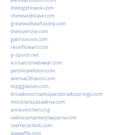
thebigshowok.com
chimeandstave.com
greatwallseafoodny.com
theloverose.com
gabriovoice.com
resinflowart.com
p-sports.net
korsairstreetwear.com
petshopallston.com
avenue26tacos.com
topgglasses.com
broadmoornailsspacoloradosprings.com
missblackpasadena.com
anneskitchen.org
valenciamarketytaqueria.com
reefrecordsllc.com
alawaffle.com