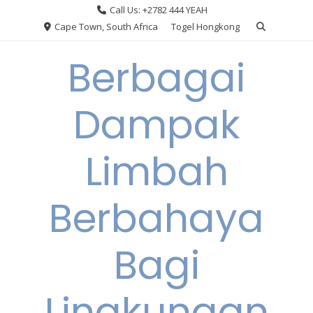
Skip
Call Us: +2782 444 YEAH
to
Cape Town, South Africa
Togel Hongkong
content
Berbagai
Dampak
Limbah
Berbahaya
Bagi
Lingkungan