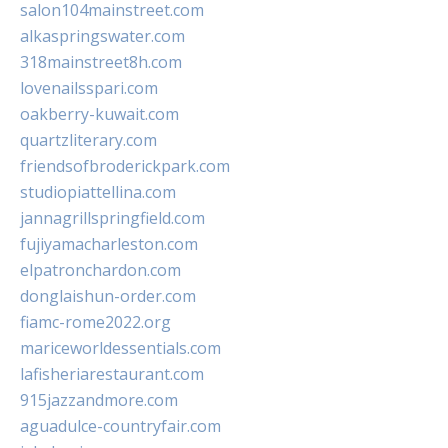
salon104mainstreet.com
alkaspringswater.com
318mainstreet8h.com
lovenailsspari.com
oakberry-kuwait.com
quartzliterary.com
friendsofbroderickpark.com
studiopiattellina.com
jannagrillspringfield.com
fujiyamacharleston.com
elpatronchardon.com
donglaishun-order.com
fiamc-rome2022.org
mariceworldessentials.com
lafisheriarestaurant.com
915jazzandmore.com
aguadulce-countryfair.com