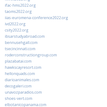
ifac-hms2022.org
taoms2022.org
iias-euromena-conference2022.org
ivd2022.org
csity2022.org
ibsarstudyabroad.com
bennusehgall.com
tsecincinnati.com
roderconstructiongroup.com
plazabatai.com
hawkscayresort.com
hellonquads.com
diarioanimales.com
decogaleri.com
unavozparadios.com
shoes-vert.com
elbotanicopanama.com