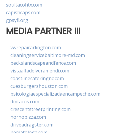
soultacohtx.com
capishcaps.com
gpsyfl.org
MEDIA PARTNER III
vwrepairarlington.com
cleaningservicebaltimore-md.com
beckslandscapeandfence.com
vistaaltadelveramendi.com
coastlinecateringnc.com
cuesburgershouston.com
psicologiaespecializadaencampeche.com
dmtacos.com
crescentstreetprinting.com
hornopizza.com
driveadragster.com
hematologa.com