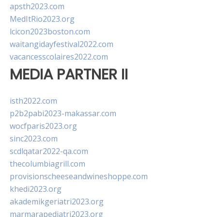
apsth2023.com
MedItRio2023.org
lcicon2023boston.com
waitangidayfestival2022.com
vacancesscolaires2022.com
MEDIA PARTNER II
isth2022.com
p2b2pabi2023-makassar.com
wocfparis2023.org
sinc2023.com
scdlqatar2022-qa.com
thecolumbiagrill.com
provisionscheeseandwineshoppe.com
khedi2023.org
akademikgeriatri2023.org
marmarapediatri2023.org