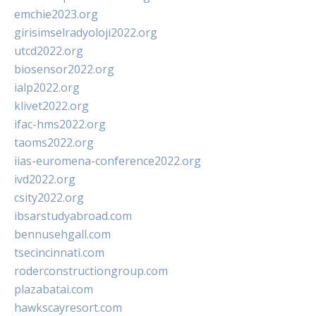
emchie2023.org
girisimselradyoloji2022.org
utcd2022.org
biosensor2022.org
ialp2022.org
klivet2022.org
ifac-hms2022.org
taoms2022.org
iias-euromena-conference2022.org
ivd2022.org
csity2022.org
ibsarstudyabroad.com
bennusehgall.com
tsecincinnati.com
roderconstructiongroup.com
plazabatai.com
hawkscayresort.com