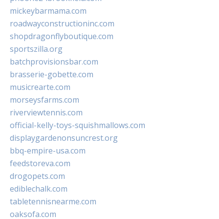
mickeybarmama.com
roadwayconstructioninc.com
shopdragonflyboutique.com
sportszilla.org
batchprovisionsbar.com
brasserie-gobette.com
musicrearte.com
morseysfarms.com
riverviewtennis.com
official-kelly-toys-squishmallows.com
displaygardenonsuncrest.org
bbq-empire-usa.com
feedstoreva.com
drogopets.com
ediblechalk.com
tabletennisnearme.com
oaksofa.com