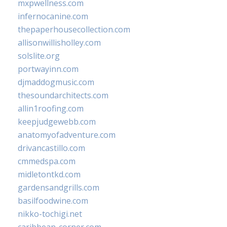
mxpwellness.com
infernocanine.com
thepaperhousecollection.com
allisonwillisholley.com
solslite.org
portwayinn.com
djmaddogmusic.com
thesoundarchitects.com
allin1roofing.com
keepjudgewebb.com
anatomyofadventure.com
drivancastillo.com
cmmedspa.com
midletontkd.com
gardensandgrills.com
basilfoodwine.com
nikko-tochigi.net
caribbean-corner.com