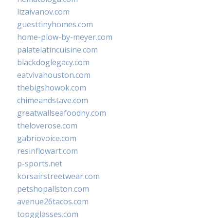
lizaivanov.com
guesttinyhomes.com
home-plow-by-meyer.com
palatelatincuisine.com
blackdoglegacy.com
eatvivahouston.com
thebigshowok.com
chimeandstave.com
greatwallseafoodny.com
theloverose.com
gabriovoice.com
resinflowart.com
p-sports.net
korsairstreetwear.com
petshopallston.com
avenue26tacos.com
topgglasses.com