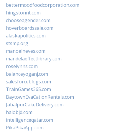
bettermoodfoodcorporation.com
hingstonnt.com
chooseagender.com
hoverboardssale.com
alaskapolitics.com
stsmp.org
manoelneves.com
mandelaeffectlibrary.com
roselynns.com
balanceyoganj.com
salesforceblogs.com
TrainGames365.com
BaytownEvaCationRentals.com
JabalpurCakeDelivery.com
halobjd.com
intelligenceqatar.com
PikaPikaApp.com