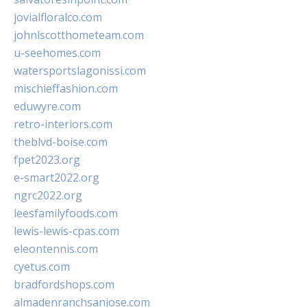
jovialfloralco.com
johnlscotthometeam.com
u-seehomes.com
watersportslagonissi.com
mischieffashion.com
eduwyre.com
retro-interiors.com
theblvd-boise.com
fpet2023.org
e-smart2022.org
ngrc2022.org
leesfamilyfoods.com
lewis-lewis-cpas.com
eleontennis.com
cyetus.com
bradfordshops.com
almadenranchsanjose.com