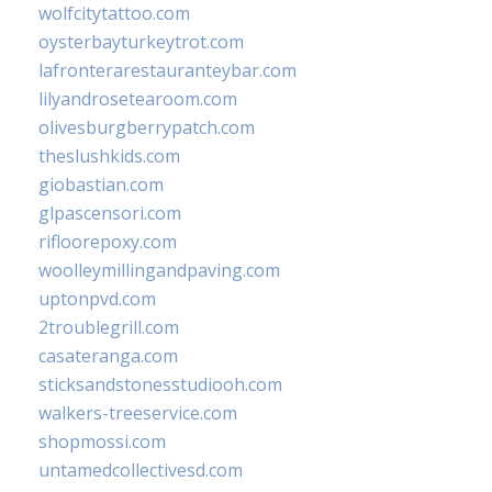
wolfcitytattoo.com
oysterbayturkeytrot.com
lafronterarestauranteybar.com
lilyandrosetearoom.com
olivesburgberrypatch.com
theslushkids.com
giobastian.com
glpascensori.com
rifloorepoxy.com
woolleymillingandpaving.com
uptonpvd.com
2troublegrill.com
casateranga.com
sticksandstonesstudiooh.com
walkers-treeservice.com
shopmossi.com
untamedcollectivesd.com