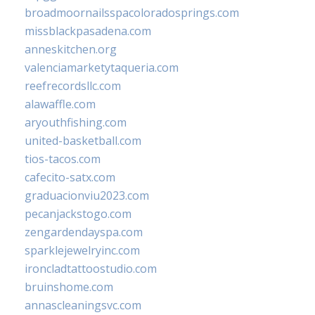
broadmoornailsspacoloradosprings.com
missblackpasadena.com
anneskitchen.org
valenciamarketytaqueria.com
reefrecordsllc.com
alawaffle.com
aryouthfishing.com
united-basketball.com
tios-tacos.com
cafecito-satx.com
graduacionviu2023.com
pecanjackstogo.com
zengardendayspa.com
sparklejewelryinc.com
ironcladtattoostudio.com
bruinshome.com
annascleaningsvc.com