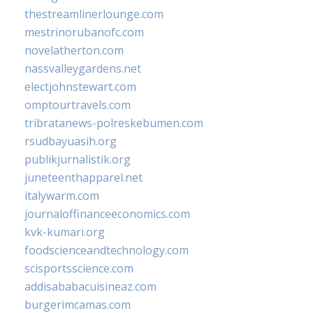
thestreamlinerlounge.com
mestrinorubanofc.com
novelatherton.com
nassvalleygardens.net
electjohnstewart.com
omptourtravels.com
tribratanews-polreskebumen.com
rsudbayuasih.org
publikjurnalistik.org
juneteenthapparel.net
italywarm.com
journaloffinanceeconomics.com
kvk-kumari.org
foodscienceandtechnology.com
scisportsscience.com
addisababacuisineaz.com
burgerimcamas.com