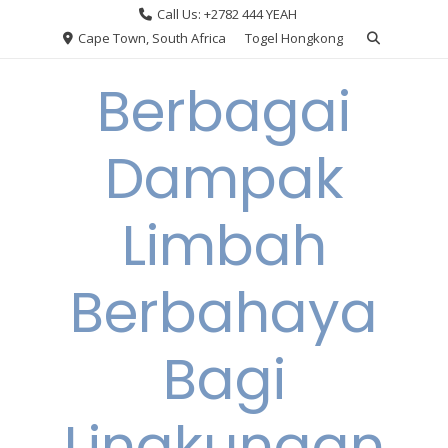
Skip
Call Us: +2782 444 YEAH
to
Cape Town, South Africa
Togel Hongkong
content
Berbagai
Dampak
Limbah
Berbahaya
Bagi
Lingkungan