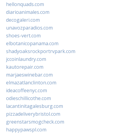
hellonquads.com
diarioanimales.com
decogaleri.com
unavozparadios.com
shoes-vert.com
elbotanicopanama.com
shadyoaksrockportrvpark.com
jccoinlaundry.com
kautorepair.com
marjaeswinebar.com
elmazatlanclinton.com
ideacoffeenyc.com
odieschillicothe.com
lacantinitagalesburg.com
pizzadeliverybristol.com
greenstarsmogcheck.com
happypawspl.com