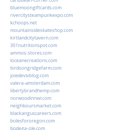
bluemoongiftcards.com
rivercitysteampunkexpo.com
kchoops.net
mountainsideskateshop.com
kirtlandcitytavern.com
301nutritionspot.com
ammos-stores.com
loceanecreations.com
birdsongridgefarm.com
joiedevivblog.com
valera-amsterdam.com
libertybrandhemp.com
norwoodinnwi.com
neighboursmarket.com
blackanguscareers.com
bolesfororegon.com
bodega-ole.com