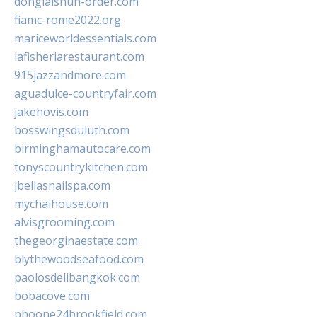
donglaishun-order.com
fiamc-rome2022.org
mariceworldessentials.com
lafisheriarestaurant.com
915jazzandmore.com
aguadulce-countryfair.com
jakehovis.com
bosswingsduluth.com
birminghamautocare.com
tonyscountrykitchen.com
jbellasnailspa.com
mychaihouse.com
alvisgrooming.com
thegeorginaestate.com
blythewoodseafood.com
paolosdelibangkok.com
bobacove.com
phoone24brookfield.com