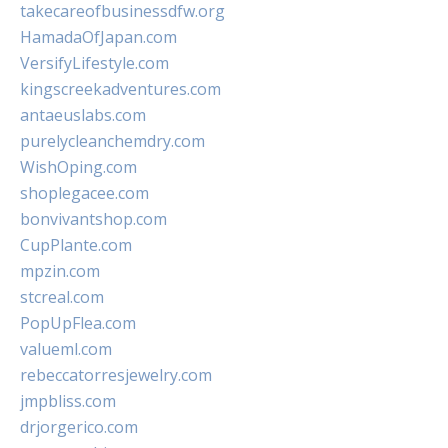
takecareofbusinessdfw.org
HamadaOfJapan.com
VersifyLifestyle.com
kingscreekadventures.com
antaeuslabs.com
purelycleanchemdry.com
WishOping.com
shoplegacee.com
bonvivantshop.com
CupPlante.com
mpzin.com
stcreal.com
PopUpFlea.com
valueml.com
rebeccatorresjewelry.com
jmpbliss.com
drjorgerico.com