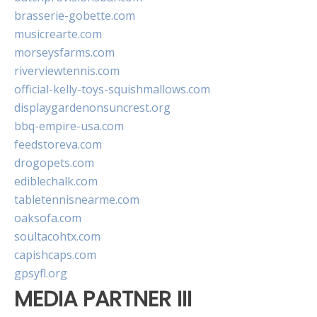
brasserie-gobette.com
musicrearte.com
morseysfarms.com
riverviewtennis.com
official-kelly-toys-squishmallows.com
displaygardenonsuncrest.org
bbq-empire-usa.com
feedstoreva.com
drogopets.com
ediblechalk.com
tabletennisnearme.com
oaksofa.com
soultacohtx.com
capishcaps.com
gpsyfl.org
MEDIA PARTNER III