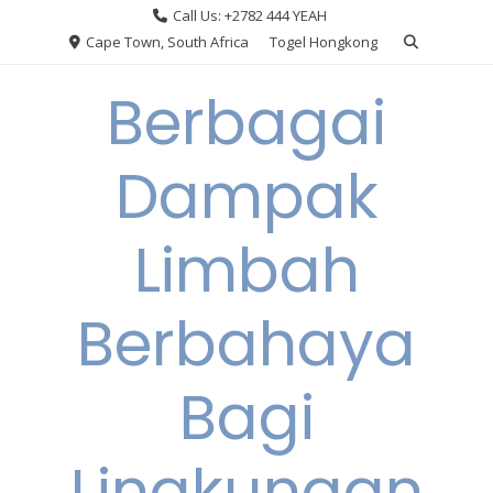
Skip
Call Us: +2782 444 YEAH
to
Cape Town, South Africa
Togel Hongkong
content
Berbagai
Dampak
Limbah
Berbahaya
Bagi
Lingkungan