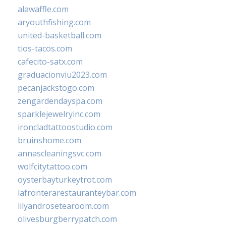
alawaffle.com
aryouthfishing.com
united-basketball.com
tios-tacos.com
cafecito-satx.com
graduacionviu2023.com
pecanjackstogo.com
zengardendayspa.com
sparklejewelryinc.com
ironcladtattoostudio.com
bruinshome.com
annascleaningsvc.com
wolfcitytattoo.com
oysterbayturkeytrot.com
lafronterarestauranteybar.com
lilyandrosetearoom.com
olivesburgberrypatch.com