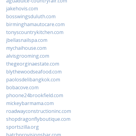
aguadulce-countryfair.com
jakehovis.com
bosswingsduluth.com
birminghamautocare.com
tonyscountrykitchen.com
jbellasnailspa.com
mychaihouse.com
alvisgrooming.com
thegeorginaestate.com
blythewoodseafood.com
paolosdelibangkok.com
bobacove.com
phoone24brookfield.com
mickeybarmama.com
roadwayconstructioninc.com
shopdragonflyboutique.com
sportszilla.org
batchprovisionsbar.com