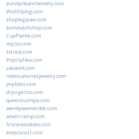
purelycleanchemdry.com
WishOping.com
shoplegacee.com
bonvivantshop.com
CupPlante.com
mpzin.com
stcreal.com
PopUpFlea.com
valueml.com
rebeccatorresjewelry.com
jmpbliss.com
drjorgerico.com
queensushipa.com
wendyweimerdds.com
ameri-camp.com
hrsreceivables.com
empconst1.com