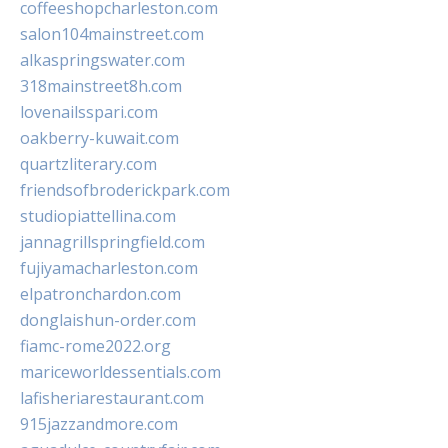
coffeeshopcharleston.com
salon104mainstreet.com
alkaspringswater.com
318mainstreet8h.com
lovenailsspari.com
oakberry-kuwait.com
quartzliterary.com
friendsofbroderickpark.com
studiopiattellina.com
jannagrillspringfield.com
fujiyamacharleston.com
elpatronchardon.com
donglaishun-order.com
fiamc-rome2022.org
mariceworldessentials.com
lafisheriarestaurant.com
915jazzandmore.com