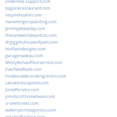
cinderella-support.com
bigpinkrestaurant.com
inspirehuahin.com
memmingerspainting.com
jeremypbeasley.com
thesandwichdepotcos.com
drgiggleshouseofpain.com
hotflashdesigns.com
garagenadeau.com
lifestylechauffeurservice.com
EverNewNails.com
insideoutdecoratingcentre.com
salvatoresinpoint.com
jovialfloralco.com
johnlscotthometeam.com
u-seehomes.com
watersportslagonissi.com
mischieffashion.com