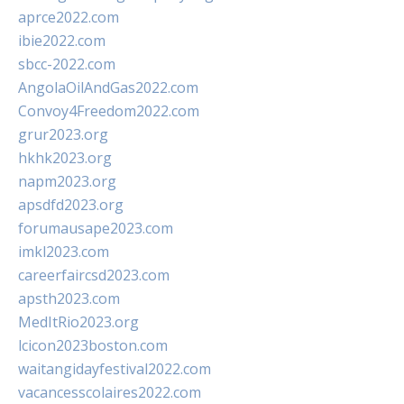
aprce2022.com
ibie2022.com
sbcc-2022.com
AngolaOilAndGas2022.com
Convoy4Freedom2022.com
grur2023.org
hkhk2023.org
napm2023.org
apsdfd2023.org
forumausape2023.com
imkl2023.com
careerfaircsd2023.com
apsth2023.com
MedItRio2023.org
lcicon2023boston.com
waitangidayfestival2022.com
vacancesscolaires2022.com