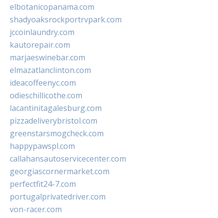
elbotanicopanama.com
shadyoaksrockportrvpark.com
jccoinlaundry.com
kautorepair.com
marjaeswinebar.com
elmazatlanclinton.com
ideacoffeenyc.com
odieschillicothe.com
lacantinitagalesburg.com
pizzadeliverybristol.com
greenstarsmogcheck.com
happypawspl.com
callahansautoservicecenter.com
georgiascornermarket.com
perfectfit24-7.com
portugalprivatedriver.com
von-racer.com