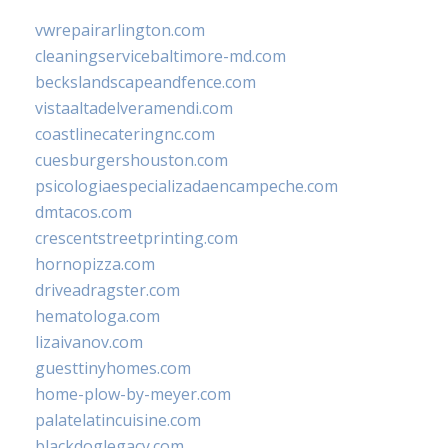
vwrepairarlington.com
cleaningservicebaltimore-md.com
beckslandscapeandfence.com
vistaaltadelveramendi.com
coastlinecateringnc.com
cuesburgershouston.com
psicologiaespecializadaencampeche.com
dmtacos.com
crescentstreetprinting.com
hornopizza.com
driveadragster.com
hematologa.com
lizaivanov.com
guesttinyhomes.com
home-plow-by-meyer.com
palatelatincuisine.com
blackdoglegacy.com