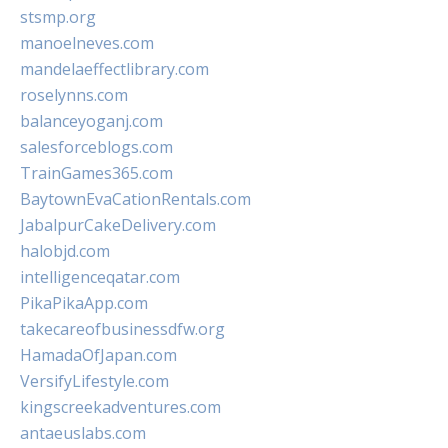
stsmp.org
manoelneves.com
mandelaeffectlibrary.com
roselynns.com
balanceyoganj.com
salesforceblogs.com
TrainGames365.com
BaytownEvaCationRentals.com
JabalpurCakeDelivery.com
halobjd.com
intelligenceqatar.com
PikaPikaApp.com
takecareofbusinessdfw.org
HamadaOfJapan.com
VersifyLifestyle.com
kingscreekadventures.com
antaeuslabs.com