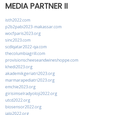
MEDIA PARTNER II
isth2022.com
p2b2pabi2023-makassar.com
wocfparis2023.org
sinc2023.com
scdlqatar2022-qa.com
thecolumbiagrill.com
provisionscheeseandwineshoppe.com
khedi2023.org
akademikgeriatri2023.org
marmarapediatri2023.org
emchie2023.org
girisimselradyoloji2022.org
utcd2022.org
biosensor2022.org
ialp2022.org