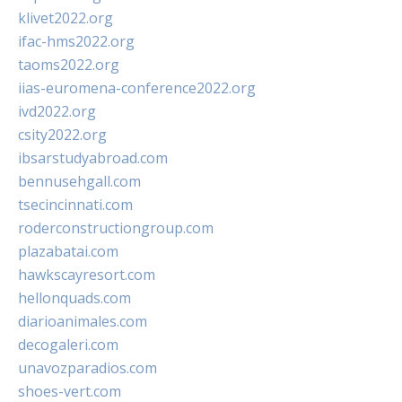
klivet2022.org
ifac-hms2022.org
taoms2022.org
iias-euromena-conference2022.org
ivd2022.org
csity2022.org
ibsarstudyabroad.com
bennusehgall.com
tsecincinnati.com
roderconstructiongroup.com
plazabatai.com
hawkscayresort.com
hellonquads.com
diarioanimales.com
decogaleri.com
unavozparadios.com
shoes-vert.com