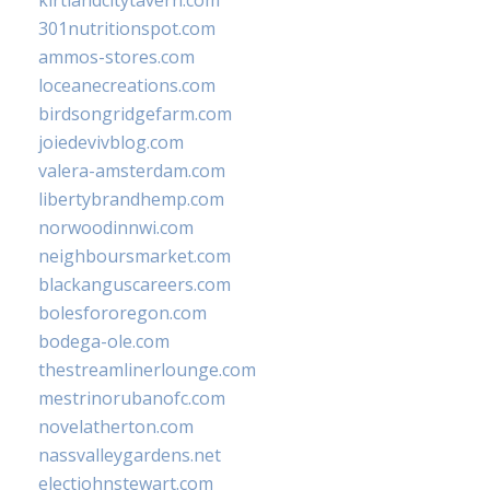
301nutritionspot.com
ammos-stores.com
loceanecreations.com
birdsongridgefarm.com
joiedevivblog.com
valera-amsterdam.com
libertybrandhemp.com
norwoodinnwi.com
neighboursmarket.com
blackanguscareers.com
bolesfororegon.com
bodega-ole.com
thestreamlinerlounge.com
mestrinorubanofc.com
novelatherton.com
nassvalleygardens.net
electjohnstewart.com