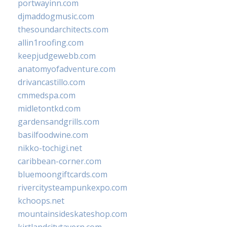
portwayinn.com
djmaddogmusic.com
thesoundarchitects.com
allin1roofing.com
keepjudgewebb.com
anatomyofadventure.com
drivancastillo.com
cmmedspa.com
midletontkd.com
gardensandgrills.com
basilfoodwine.com
nikko-tochigi.net
caribbean-corner.com
bluemoongiftcards.com
rivercitysteampunkexpo.com
kchoops.net
mountainsideskateshop.com
kirtlandcitytavern.com