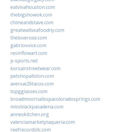
eatvivahouston.com
thebigshowok.com
chimeandstave.com
greatwallseafoodny.com
theloverose.com
gabriovoice.com
resinflowart.com
p-sports.net
korsairstreetwear.com
petshopallston.com
avenue26tacos.com
topgglasses.com
broadmoornailsspacoloradosprings.com
missblackpasadena.com
anneskitchen.org
valenciamarketytaqueria.com
reefrecordsllc.com