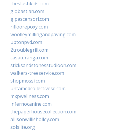
theslushkids.com
giobastian.com
glpascensori.com
rifloorepoxy.com
woolleymillingandpaving.com
uptonpvd.com
2troublegrill.com
casateranga.com
sticksandstonesstudiooh.com
walkers-treeservice.com
shopmossi.com
untamedcollectivesd.com
mxpwellness.com
infernocanine.com
thepaperhousecollection.com
allisonwillisholley.com
solslite.org