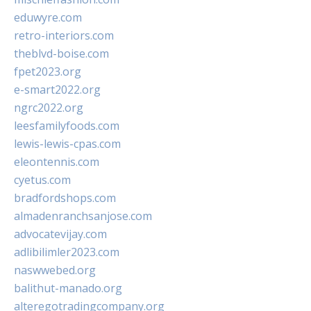
eduwyre.com
retro-interiors.com
theblvd-boise.com
fpet2023.org
e-smart2022.org
ngrc2022.org
leesfamilyfoods.com
lewis-lewis-cpas.com
eleontennis.com
cyetus.com
bradfordshops.com
almadenranchsanjose.com
advocatevijay.com
adlibilimler2023.com
naswwebed.org
balithut-manado.org
alteregotradingcompany.org