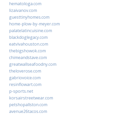
hematologa.com
lizaivanov.com
guesttinyhomes.com
home-plow-by-meyer.com
palatelatincuisine.com
blackdoglegacy.com
eatvivahouston.com
thebigshowok.com
chimeandstave.com
greatwallseafoodny.com
theloverose.com
gabriovoice.com
resinflowart.com
p-sports.net
korsairstreetwear.com
petshopallston.com
avenue26tacos.com