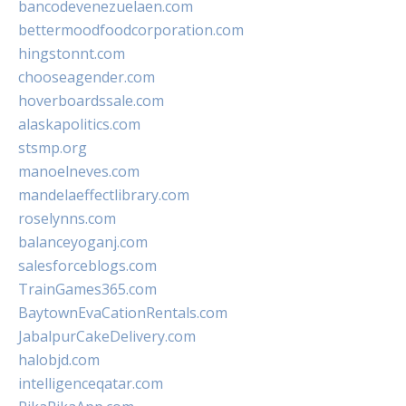
bancodevenezuelaen.com
bettermoodfoodcorporation.com
hingstonnt.com
chooseagender.com
hoverboardssale.com
alaskapolitics.com
stsmp.org
manoelneves.com
mandelaeffectlibrary.com
roselynns.com
balanceyoganj.com
salesforceblogs.com
TrainGames365.com
BaytownEvaCationRentals.com
JabalpurCakeDelivery.com
halobjd.com
intelligenceqatar.com