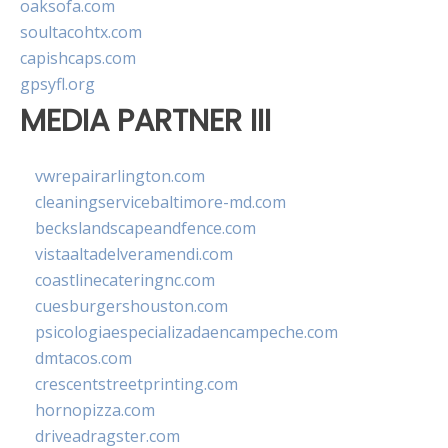
oaksofa.com
soultacohtx.com
capishcaps.com
gpsyfl.org
MEDIA PARTNER III
vwrepairarlington.com
cleaningservicebaltimore-md.com
beckslandscapeandfence.com
vistaaltadelveramendi.com
coastlinecateringnc.com
cuesburgershouston.com
psicologiaespecializadaencampeche.com
dmtacos.com
crescentstreetprinting.com
hornopizza.com
driveadragster.com