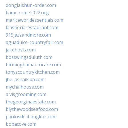
donglaishun-order.com
fiamc-rome2022.org
mariceworldessentials.com
lafisheriarestaurant.com
915jazzandmore.com
aguadulce-countryfair.com
jakehovis.com
bosswingsduluth.com
birminghamautocare.com
tonyscountrykitchen.com
jbellasnailspa.com
mychaihouse.com
alvisgrooming.com
thegeorginaestate.com
blythewoodseafood.com
paolosdelibangkok.com
bobacove.com