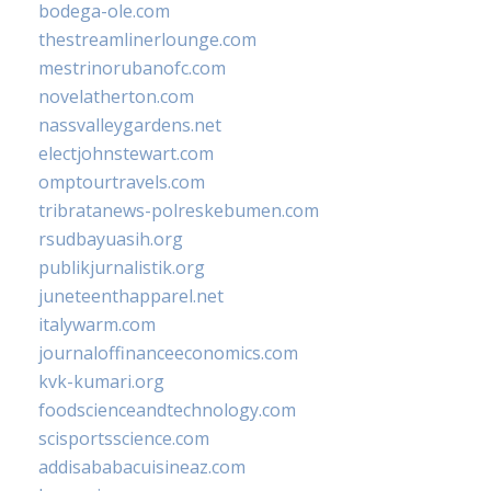
bodega-ole.com
thestreamlinerlounge.com
mestrinorubanofc.com
novelatherton.com
nassvalleygardens.net
electjohnstewart.com
omptourtravels.com
tribratanews-polreskebumen.com
rsudbayuasih.org
publikjurnalistik.org
juneteenthapparel.net
italywarm.com
journaloffinanceeconomics.com
kvk-kumari.org
foodscienceandtechnology.com
scisportsscience.com
addisababacuisineaz.com