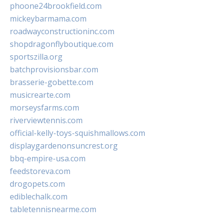
phoone24brookfield.com
mickeybarmama.com
roadwayconstructioninc.com
shopdragonflyboutique.com
sportszilla.org
batchprovisionsbar.com
brasserie-gobette.com
musicrearte.com
morseysfarms.com
riverviewtennis.com
official-kelly-toys-squishmallows.com
displaygardenonsuncrest.org
bbq-empire-usa.com
feedstoreva.com
drogopets.com
ediblechalk.com
tabletennisnearme.com