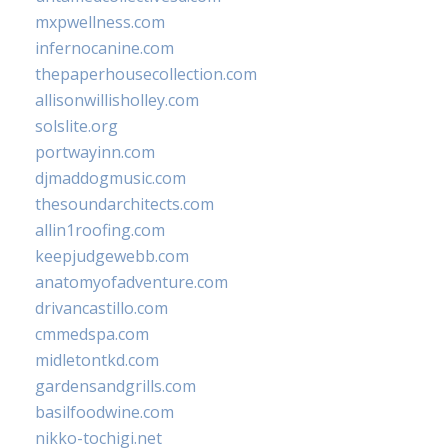
mxpwellness.com
infernocanine.com
thepaperhousecollection.com
allisonwillisholley.com
solslite.org
portwayinn.com
djmaddogmusic.com
thesoundarchitects.com
allin1roofing.com
keepjudgewebb.com
anatomyofadventure.com
drivancastillo.com
cmmedspa.com
midletontkd.com
gardensandgrills.com
basilfoodwine.com
nikko-tochigi.net