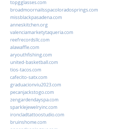
topgglasses.com
broadmoornailsspacoloradosprings.com
missblackpasadena.com
anneskitchen.org
valenciamarketytaqueria.com
reefrecordsllc.com
alawaffle.com
aryouthfishing.com
united-basketball.com
tios-tacos.com
cafecito-satx.com
graduacionviu2023.com
pecanjackstogo.com
zengardendayspa.com
sparklejewelryinc.com
ironcladtattoostudio.com
bruinshome.com