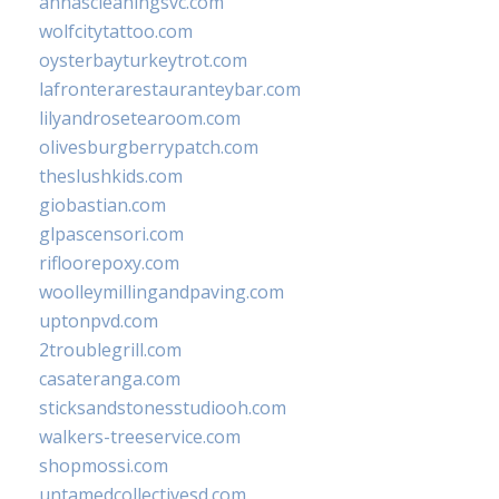
annascleaningsvc.com
wolfcitytattoo.com
oysterbayturkeytrot.com
lafronterarestauranteybar.com
lilyandrosetearoom.com
olivesburgberrypatch.com
theslushkids.com
giobastian.com
glpascensori.com
rifloorepoxy.com
woolleymillingandpaving.com
uptonpvd.com
2troublegrill.com
casateranga.com
sticksandstonesstudiooh.com
walkers-treeservice.com
shopmossi.com
untamedcollectivesd.com