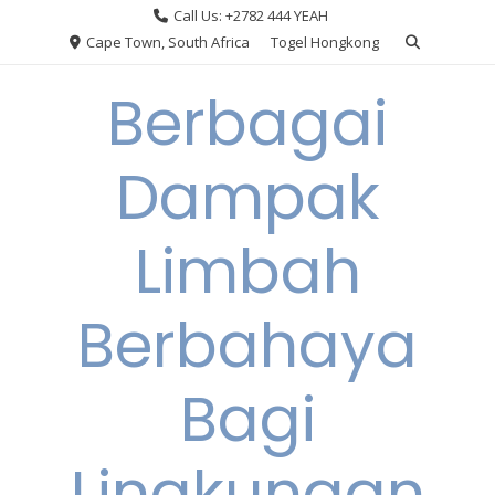
Skip
Call Us: +2782 444 YEAH
to
Cape Town, South Africa
Togel Hongkong
content
Berbagai
Dampak
Limbah
Berbahaya
Bagi
Lingkungan