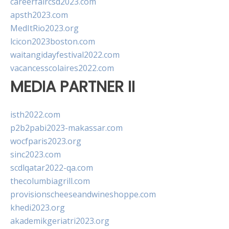
careerfaircsd2023.com
apsth2023.com
MedItRio2023.org
lcicon2023boston.com
waitangidayfestival2022.com
vacancesscolaires2022.com
MEDIA PARTNER II
isth2022.com
p2b2pabi2023-makassar.com
wocfparis2023.org
sinc2023.com
scdlqatar2022-qa.com
thecolumbiagrill.com
provisionscheeseandwineshoppe.com
khedi2023.org
akademikgeriatri2023.org