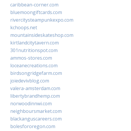
caribbean-corner.com
bluemoongiftcards.com
rivercitysteampunkexpo.com
kchoops.net
mountainsideskateshop.com
kirtlandcitytavern.com
301nutritionspot.com
ammos-stores.com
loceanecreations.com
birdsongridgefarm.com
joiedevivblog.com
valera-amsterdam.com
libertybrandhemp.com
norwoodinnwi.com
neighboursmarket.com
blackanguscareers.com
bolesfororegon.com