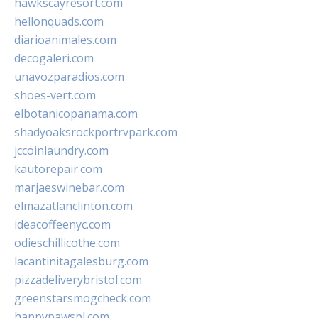
hawkscayresort.com
hellonquads.com
diarioanimales.com
decogaleri.com
unavozparadios.com
shoes-vert.com
elbotanicopanama.com
shadyoaksrockportrvpark.com
jccoinlaundry.com
kautorepair.com
marjaeswinebar.com
elmazatlanclinton.com
ideacoffeenyc.com
odieschillicothe.com
lacantinitagalesburg.com
pizzadeliverybristol.com
greenstarsmogcheck.com
happypawspl.com