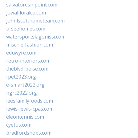
salvatoresinpoint.com
jovialfloralco.com
johnlscotthometeam.com
u-seehomes.com
watersportslagonissi.com
mischieffashion.com
eduwyre.com
retro-interiors.com
theblvd-boise.com
fpet2023.org
e-smart2022.org
ngrc2022.org
leesfamilyfoods.com
lewis-lewis-cpas.com
eleontennis.com
cyetus.com
bradfordshops.com