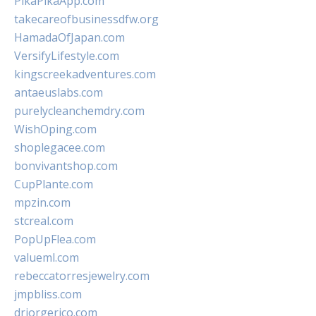
PikaPikaApp.com
takecareofbusinessdfw.org
HamadaOfJapan.com
VersifyLifestyle.com
kingscreekadventures.com
antaeuslabs.com
purelycleanchemdry.com
WishOping.com
shoplegacee.com
bonvivantshop.com
CupPlante.com
mpzin.com
stcreal.com
PopUpFlea.com
valueml.com
rebeccatorresjewelry.com
jmpbliss.com
drjorgerico.com