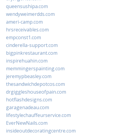
queensushipa.com
wendyweimerdds.com
ameri-camp.com
hrsreceivables.com
empconst1.com
cinderella-support.com
bigpinkrestaurant.com
inspirehuahin.com
memmingerspainting.com
jeremypbeasley.com
thesandwichdepotcos.com
drgiggleshouseofpain.com
hotflashdesigns.com
garagenadeau.com
lifestylechauffeurservice.com
EverNewNails.com
insideoutdecoratingcentre.com