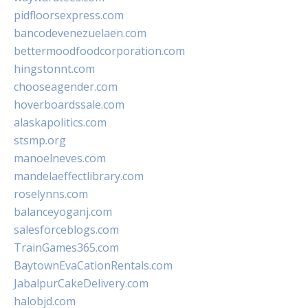
pidfloorsexpress.com
bancodevenezuelaen.com
bettermoodfoodcorporation.com
hingstonnt.com
chooseagender.com
hoverboardssale.com
alaskapolitics.com
stsmp.org
manoelneves.com
mandelaeffectlibrary.com
roselynns.com
balanceyoganj.com
salesforceblogs.com
TrainGames365.com
BaytownEvaCationRentals.com
JabalpurCakeDelivery.com
halobjd.com