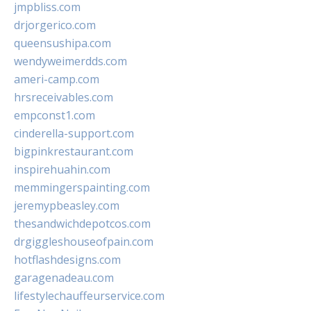
jmpbliss.com
drjorgerico.com
queensushipa.com
wendyweimerdds.com
ameri-camp.com
hrsreceivables.com
empconst1.com
cinderella-support.com
bigpinkrestaurant.com
inspirehuahin.com
memmingerspainting.com
jeremypbeasley.com
thesandwichdepotcos.com
drgiggleshouseofpain.com
hotflashdesigns.com
garagenadeau.com
lifestylechauffeurservice.com