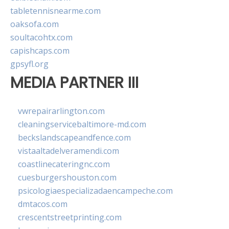
tabletennisnearme.com
oaksofa.com
soultacohtx.com
capishcaps.com
gpsyfl.org
MEDIA PARTNER III
vwrepairarlington.com
cleaningservicebaltimore-md.com
beckslandscapeandfence.com
vistaaltadelveramendi.com
coastlinecateringnc.com
cuesburgershouston.com
psicologiaespecializadaencampeche.com
dmtacos.com
crescentstreetprinting.com