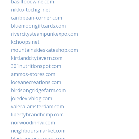
basilfoodwine.com
nikko-tochigi.net
caribbean-corner.com
bluemoongiftcards.com
rivercitysteampunkexpo.com
kchoops.net
mountainsideskateshop.com
kirtlandcitytavern.com
301nutritionspot.com
ammos-stores.com
loceanecreations.com
birdsongridgefarm.com
joiedevivblog.com
valera-amsterdam.com
libertybrandhemp.com
norwoodinnwi.com
neighboursmarket.com
blackanguscareers.com