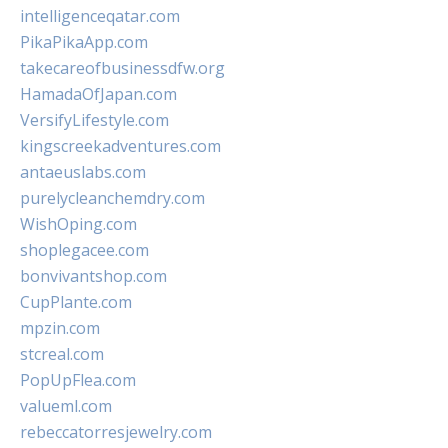
intelligenceqatar.com
PikaPikaApp.com
takecareofbusinessdfw.org
HamadaOfJapan.com
VersifyLifestyle.com
kingscreekadventures.com
antaeuslabs.com
purelycleanchemdry.com
WishOping.com
shoplegacee.com
bonvivantshop.com
CupPlante.com
mpzin.com
stcreal.com
PopUpFlea.com
valueml.com
rebeccatorresjewelry.com