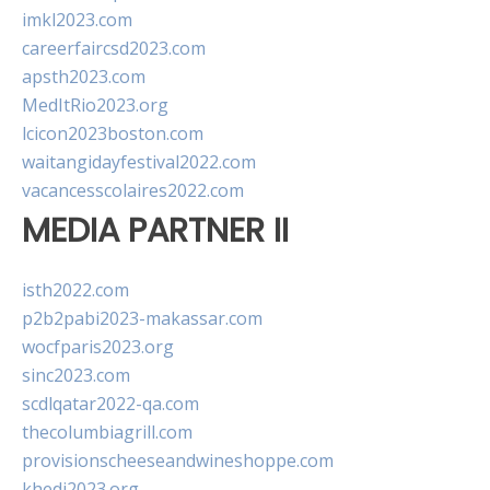
imkl2023.com
careerfaircsd2023.com
apsth2023.com
MedItRio2023.org
lcicon2023boston.com
waitangidayfestival2022.com
vacancesscolaires2022.com
MEDIA PARTNER II
isth2022.com
p2b2pabi2023-makassar.com
wocfparis2023.org
sinc2023.com
scdlqatar2022-qa.com
thecolumbiagrill.com
provisionscheeseandwineshoppe.com
khedi2023.org