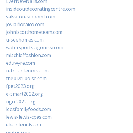
EverNewNails.com
insideoutdecoratingcentre.com
salvatoresinpoint.com
jovialfloralco.com
johnlscotthometeam.com
u-seehomes.com
watersportslagonissi.com
mischieffashion.com
eduwyre.com
retro-interiors.com
theblvd-boise.com
fpet2023.org
e-smart2022.org
ngrc2022.org
leesfamilyfoods.com
lewis-lewis-cpas.com
eleontennis.com
cyetus.com