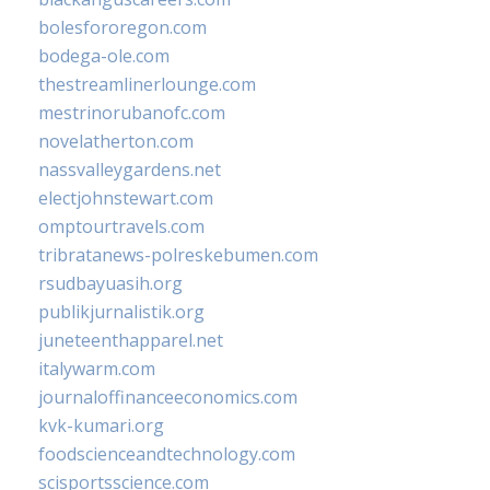
bolesfororegon.com
bodega-ole.com
thestreamlinerlounge.com
mestrinorubanofc.com
novelatherton.com
nassvalleygardens.net
electjohnstewart.com
omptourtravels.com
tribratanews-polreskebumen.com
rsudbayuasih.org
publikjurnalistik.org
juneteenthapparel.net
italywarm.com
journaloffinanceeconomics.com
kvk-kumari.org
foodscienceandtechnology.com
scisportsscience.com