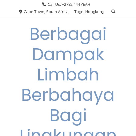
Skip
Call Us: +2782 444 YEAH
to
Cape Town, South Africa
Togel Hongkong
content
Berbagai
Dampak
Limbah
Berbahaya
Bagi
Lingkungan