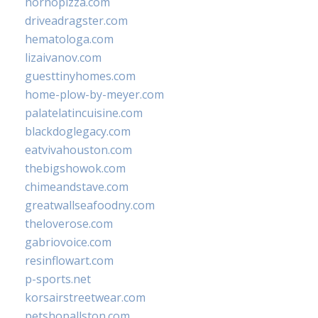
hornopizza.com
driveadragster.com
hematologa.com
lizaivanov.com
guesttinyhomes.com
home-plow-by-meyer.com
palatelatincuisine.com
blackdoglegacy.com
eatvivahouston.com
thebigshowok.com
chimeandstave.com
greatwallseafoodny.com
theloverose.com
gabriovoice.com
resinflowart.com
p-sports.net
korsairstreetwear.com
petshopallston.com