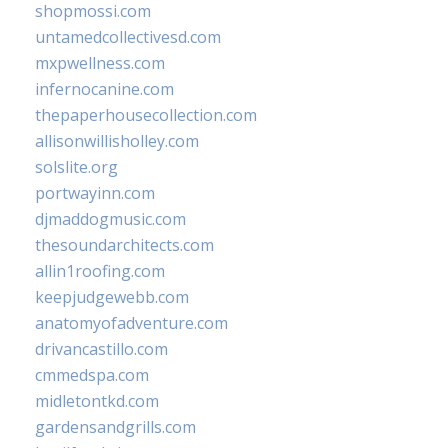
shopmossi.com
untamedcollectivesd.com
mxpwellness.com
infernocanine.com
thepaperhousecollection.com
allisonwillisholley.com
solslite.org
portwayinn.com
djmaddogmusic.com
thesoundarchitects.com
allin1roofing.com
keepjudgewebb.com
anatomyofadventure.com
drivancastillo.com
cmmedspa.com
midletontkd.com
gardensandgrills.com