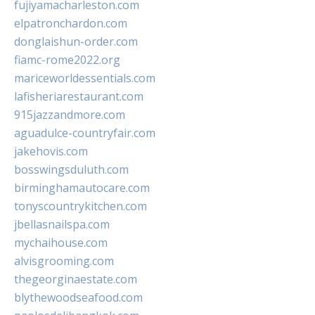
fujiyamacharleston.com
elpatronchardon.com
donglaishun-order.com
fiamc-rome2022.org
mariceworldessentials.com
lafisheriarestaurant.com
915jazzandmore.com
aguadulce-countryfair.com
jakehovis.com
bosswingsduluth.com
birminghamautocare.com
tonyscountrykitchen.com
jbellasnailspa.com
mychaihouse.com
alvisgrooming.com
thegeorginaestate.com
blythewoodseafood.com