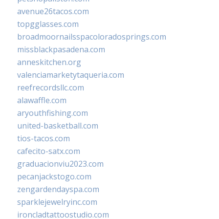
avenue26tacos.com
topgglasses.com
broadmoornailsspacoloradosprings.com
missblackpasadena.com
anneskitchen.org
valenciamarketytaqueria.com
reefrecordsllc.com
alawaffle.com
aryouthfishing.com
united-basketball.com
tios-tacos.com
cafecito-satx.com
graduacionviu2023.com
pecanjackstogo.com
zengardendayspa.com
sparklejewelryinc.com
ironcladtattoostudio.com