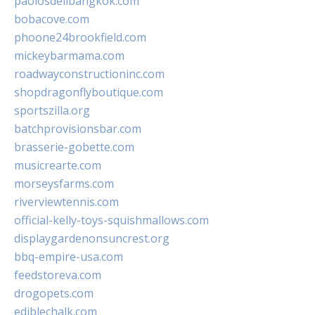
paolosdelibangkok.com
bobacove.com
phoone24brookfield.com
mickeybarmama.com
roadwayconstructioninc.com
shopdragonflyboutique.com
sportszilla.org
batchprovisionsbar.com
brasserie-gobette.com
musicrearte.com
morseysfarms.com
riverviewtennis.com
official-kelly-toys-squishmallows.com
displaygardenonsuncrest.org
bbq-empire-usa.com
feedstoreva.com
drogopets.com
ediblechalk.com