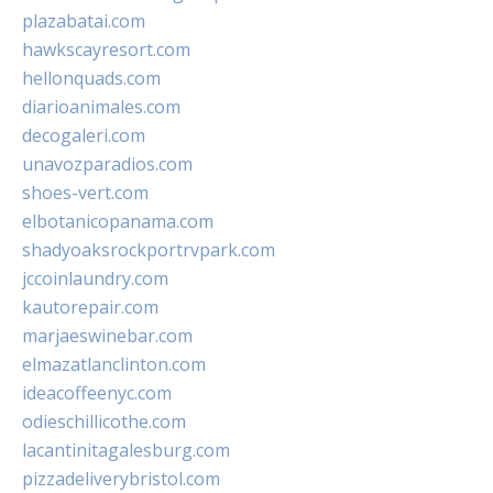
plazabatai.com
hawkscayresort.com
hellonquads.com
diarioanimales.com
decogaleri.com
unavozparadios.com
shoes-vert.com
elbotanicopanama.com
shadyoaksrockportrvpark.com
jccoinlaundry.com
kautorepair.com
marjaeswinebar.com
elmazatlanclinton.com
ideacoffeenyc.com
odieschillicothe.com
lacantinitagalesburg.com
pizzadeliverybristol.com