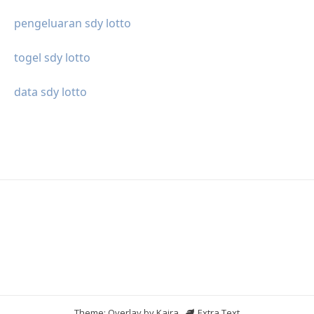
pengeluaran sdy lotto
togel sdy lotto
data sdy lotto
Theme: Overlay by
Kaira
.
Extra Text