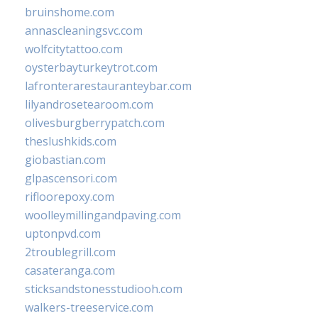
bruinshome.com
annascleaningsvc.com
wolfcitytattoo.com
oysterbayturkeytrot.com
lafronterarestauranteybar.com
lilyandrosetearoom.com
olivesburgberrypatch.com
theslushkids.com
giobastian.com
glpascensori.com
rifloorepoxy.com
woolleymillingandpaving.com
uptonpvd.com
2troublegrill.com
casateranga.com
sticksandstonesstudiooh.com
walkers-treeservice.com