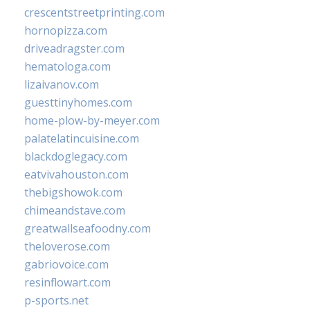
crescentstreetprinting.com
hornopizza.com
driveadragster.com
hematologa.com
lizaivanov.com
guesttinyhomes.com
home-plow-by-meyer.com
palatelatincuisine.com
blackdoglegacy.com
eatvivahouston.com
thebigshowok.com
chimeandstave.com
greatwallseafoodny.com
theloverose.com
gabriovoice.com
resinflowart.com
p-sports.net