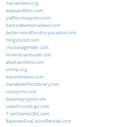
marianlives.org
waywardtees.com
pidfloorsexpress.com
bancodevenezuelaen.com
bettermoodfoodcorporation.com
hingstonnt.com
chooseagender.com
hoverboardssale.com
alaskapolitics.com
stsmp.org
manoelneves.com
mandelaeffectlibrary.com
roselynns.com
balanceyoganj.com
salesforceblogs.com
TrainGames365.com
BaytownEvaCationRentals.com