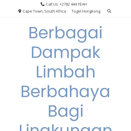
Skip
Call Us: +2782 444 YEAH
to
Cape Town, South Africa
Togel Hongkong
content
Berbagai
Dampak
Limbah
Berbahaya
Bagi
Lingkungan