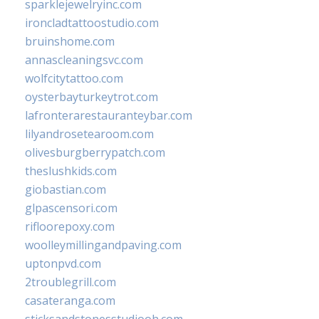
sparklejewelryinc.com
ironcladtattoostudio.com
bruinshome.com
annascleaningsvc.com
wolfcitytattoo.com
oysterbayturkeytrot.com
lafronterarestauranteybar.com
lilyandrosetearoom.com
olivesburgberrypatch.com
theslushkids.com
giobastian.com
glpascensori.com
rifloorepoxy.com
woolleymillingandpaving.com
uptonpvd.com
2troublegrill.com
casateranga.com
sticksandstonesstudiooh.com