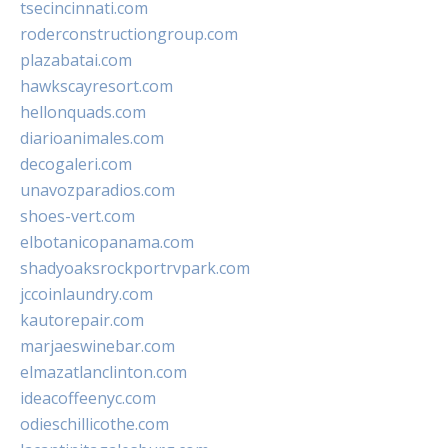
tsecincinnati.com
roderconstructiongroup.com
plazabatai.com
hawkscayresort.com
hellonquads.com
diarioanimales.com
decogaleri.com
unavozparadios.com
shoes-vert.com
elbotanicopanama.com
shadyoaksrockportrvpark.com
jccoinlaundry.com
kautorepair.com
marjaeswinebar.com
elmazatlanclinton.com
ideacoffeenyc.com
odieschillicothe.com