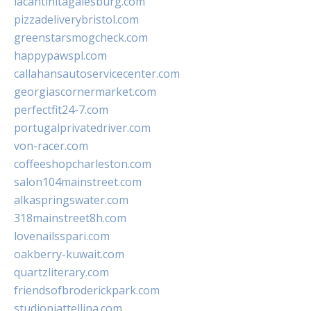
lacantinitagalesburg.com
pizzadeliverybristol.com
greenstarsmogcheck.com
happypawspl.com
callahansautoservicecenter.com
georgiascornermarket.com
perfectfit24-7.com
portugalprivatedriver.com
von-racer.com
coffeeshopcharleston.com
salon104mainstreet.com
alkaspringswater.com
318mainstreet8h.com
lovenailsspari.com
oakberry-kuwait.com
quartzliterary.com
friendsofbroderickpark.com
studiopiattellina.com