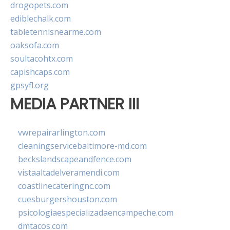
drogopets.com
ediblechalk.com
tabletennisnearme.com
oaksofa.com
soultacohtx.com
capishcaps.com
gpsyfl.org
MEDIA PARTNER III
vwrepairarlington.com
cleaningservicebaltimore-md.com
beckslandscapeandfence.com
vistaaltadelveramendi.com
coastlinecateringnc.com
cuesburgershouston.com
psicologiaespecializadaencampeche.com
dmtacos.com