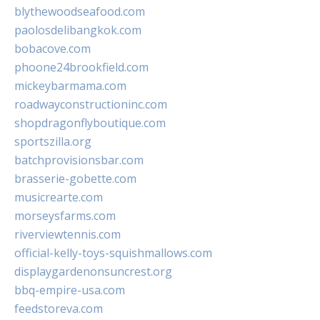
blythewoodseafood.com
paolosdelibangkok.com
bobacove.com
phoone24brookfield.com
mickeybarmama.com
roadwayconstructioninc.com
shopdragonflyboutique.com
sportszilla.org
batchprovisionsbar.com
brasserie-gobette.com
musicrearte.com
morseysfarms.com
riverviewtennis.com
official-kelly-toys-squishmallows.com
displaygardenonsuncrest.org
bbq-empire-usa.com
feedstoreva.com