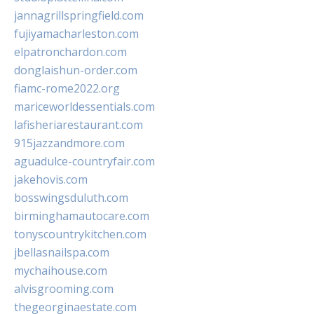
jannagrillspringfield.com
fujiyamacharleston.com
elpatronchardon.com
donglaishun-order.com
fiamc-rome2022.org
mariceworldessentials.com
lafisheriarestaurant.com
915jazzandmore.com
aguadulce-countryfair.com
jakehovis.com
bosswingsduluth.com
birminghamautocare.com
tonyscountrykitchen.com
jbellasnailspa.com
mychaihouse.com
alvisgrooming.com
thegeorginaestate.com