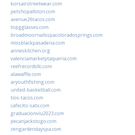
korsairstreetwear.com
petshopallston.com
avenue26tacos.com
topgglasses.com
broadmoornailsspacoloradosprings.com
missblackpasadena.com
anneskitchen.org
valenciamarketytaqueria.com
reefrecordsllc.com
alawaffle.com
aryouthfishing.com
united-basketball.com
tios-tacos.com
cafecito-satx.com
graduacionviu2023.com
pecanjackstogo.com
zengardendayspa.com