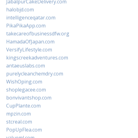
JabalpurCakeDelivery.com
halobjd.com
intelligenceqatar.com
PikaPikaApp.com
takecareofbusinessdfw.org
HamadaOfJapan.com
VersifyLifestyle.com
kingscreekadventures.com
antaeuslabs.com
purelycleanchemdry.com
WishOping.com
shoplegacee.com
bonvivantshop.com
CupPlante.com
mpzin.com
stcreal.com
PopUpFlea.com
valueml.com