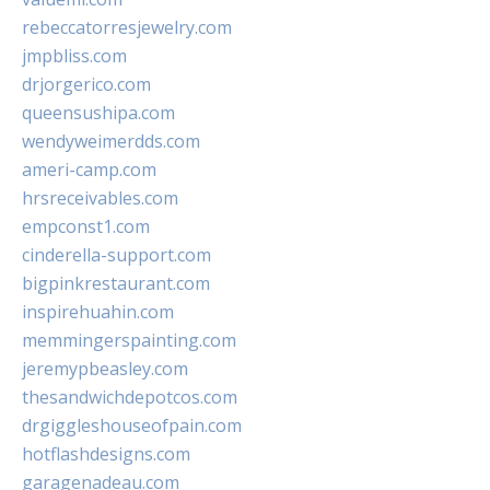
rebeccatorresjewelry.com
jmpbliss.com
drjorgerico.com
queensushipa.com
wendyweimerdds.com
ameri-camp.com
hrsreceivables.com
empconst1.com
cinderella-support.com
bigpinkrestaurant.com
inspirehuahin.com
memmingerspainting.com
jeremypbeasley.com
thesandwichdepotcos.com
drgiggleshouseofpain.com
hotflashdesigns.com
garagenadeau.com