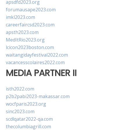
apsdfd2023.org
forumausape2023.com
imkl2023.com
careerfaircsd2023.com
apsth2023.com
MedItRio2023.org
lcicon2023boston.com
waitangidayfestival2022.com
vacancesscolaires2022.com
MEDIA PARTNER II
isth2022.com
p2b2pabi2023-makassar.com
wocfparis2023.org
sinc2023.com
scdlqatar2022-qa.com
thecolumbiagrill.com