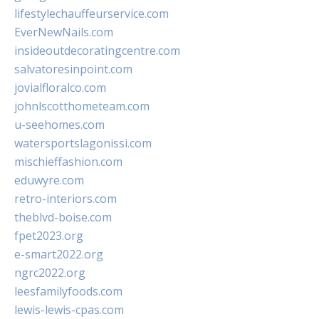
lifestylechauffeurservice.com
EverNewNails.com
insideoutdecoratingcentre.com
salvatoresinpoint.com
jovialfloralco.com
johnlscotthometeam.com
u-seehomes.com
watersportslagonissi.com
mischieffashion.com
eduwyre.com
retro-interiors.com
theblvd-boise.com
fpet2023.org
e-smart2022.org
ngrc2022.org
leesfamilyfoods.com
lewis-lewis-cpas.com