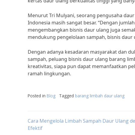
kertas daur ulang berkualitas tinggi yang bany
Menurut Tri Mulyani, seorang pengusaha daur u
Indonesia masih sangat besar. “Dengan jumla
mengembangkan bisnis daur ulang juga semakin
mendukung pengelolaan sampah, bisnis daur u
Dengan adanya kesadaran masyarakat dan du
sampah, peluang bisnis daur ulang barang lim
kreativitas, siapa pun dapat memanfaatkan p
ramah lingkungan.
Posted in
Blog
Tagged
barang limbah daur ulang
Post
Cara Mengelola Limbah Sampah Daur Ulang d
Efektif