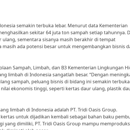
ndonesia semakin terbuka lebar. Menurut data Kementerian
nghasilkan sekitar 64 juta ton sampah setiap tahunnya. D
r ulang, sementara sisanya masih berakhir di tempat
a masih ada potensi besar untuk mengembangkan bisnis d
olaan Sampah, Limbah, dan B3 Kementerian Lingkungan H
ang limbah di Indonesia sangatlah besar. “Dengan meningk
ang sampah, peluang bisnis di bidang ini semakin terbuka
ilai ekonomis tinggi, seperti kertas daur ulang, plastik da
ang limbah di Indonesia adalah PT. Tridi Oasis Group.
 kertas untuk dijadikan kembali sebagai bahan baku pemb
ogi yang dimiliki, PT. Tridi Oasis Group mampu memproduks