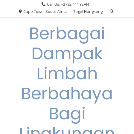
Skip
Call Us: +2782 444 YEAH
to
Cape Town, South Africa
Togel Hongkong
content
Berbagai
Dampak
Limbah
Berbahaya
Bagi
Lingkungan