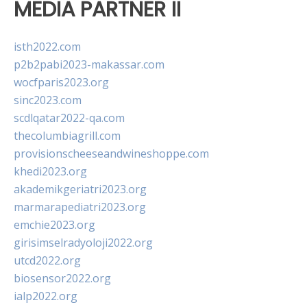
MEDIA PARTNER II
isth2022.com
p2b2pabi2023-makassar.com
wocfparis2023.org
sinc2023.com
scdlqatar2022-qa.com
thecolumbiagrill.com
provisionscheeseandwineshoppe.com
khedi2023.org
akademikgeriatri2023.org
marmarapediatri2023.org
emchie2023.org
girisimselradyoloji2022.org
utcd2022.org
biosensor2022.org
ialp2022.org