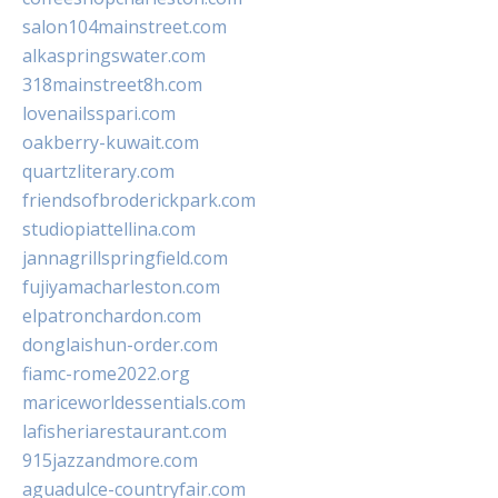
salon104mainstreet.com
alkaspringswater.com
318mainstreet8h.com
lovenailsspari.com
oakberry-kuwait.com
quartzliterary.com
friendsofbroderickpark.com
studiopiattellina.com
jannagrillspringfield.com
fujiyamacharleston.com
elpatronchardon.com
donglaishun-order.com
fiamc-rome2022.org
mariceworldessentials.com
lafisheriarestaurant.com
915jazzandmore.com
aguadulce-countryfair.com