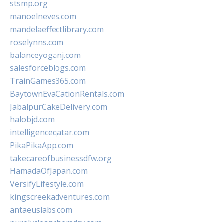
stsmp.org
manoelneves.com
mandelaeffectlibrary.com
roselynns.com
balanceyoganj.com
salesforceblogs.com
TrainGames365.com
BaytownEvaCationRentals.com
JabalpurCakeDelivery.com
halobjd.com
intelligenceqatar.com
PikaPikaApp.com
takecareofbusinessdfw.org
HamadaOfJapan.com
VersifyLifestyle.com
kingscreekadventures.com
antaeuslabs.com