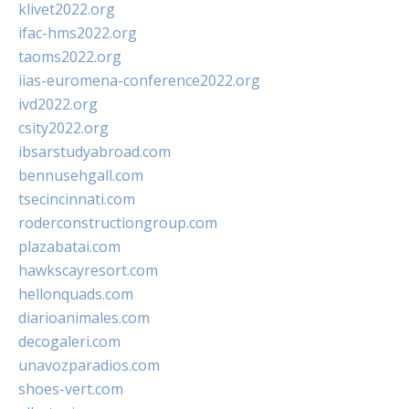
klivet2022.org
ifac-hms2022.org
taoms2022.org
iias-euromena-conference2022.org
ivd2022.org
csity2022.org
ibsarstudyabroad.com
bennusehgall.com
tsecincinnati.com
roderconstructiongroup.com
plazabatai.com
hawkscayresort.com
hellonquads.com
diarioanimales.com
decogaleri.com
unavozparadios.com
shoes-vert.com