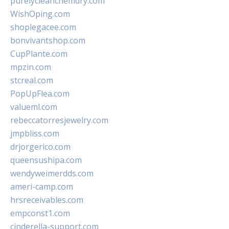
purelycleanchemdry.com
WishOping.com
shoplegacee.com
bonvivantshop.com
CupPlante.com
mpzin.com
stcreal.com
PopUpFlea.com
valueml.com
rebeccatorresjewelry.com
jmpbliss.com
drjorgerico.com
queensushipa.com
wendyweimerdds.com
ameri-camp.com
hrsreceivables.com
empconst1.com
cinderella-support.com