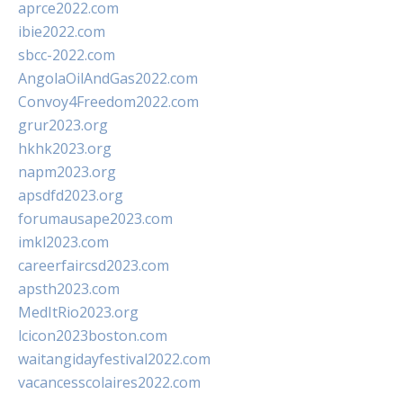
aprce2022.com
ibie2022.com
sbcc-2022.com
AngolaOilAndGas2022.com
Convoy4Freedom2022.com
grur2023.org
hkhk2023.org
napm2023.org
apsdfd2023.org
forumausape2023.com
imkl2023.com
careerfaircsd2023.com
apsth2023.com
MedItRio2023.org
lcicon2023boston.com
waitangidayfestival2022.com
vacancesscolaires2022.com