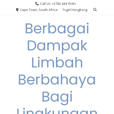
Skip
Call Us: +2782 444 YEAH
to
Cape Town, South Africa
Togel Hongkong
content
Berbagai
Dampak
Limbah
Berbahaya
Bagi
Lingkungan