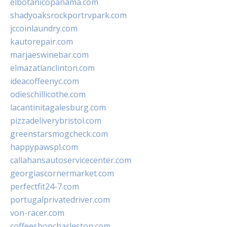
elbotanicopanama.com
shadyoaksrockportrvpark.com
jccoinlaundry.com
kautorepair.com
marjaeswinebar.com
elmazatlanclinton.com
ideacoffeenyc.com
odieschillicothe.com
lacantinitagalesburg.com
pizzadeliverybristol.com
greenstarsmogcheck.com
happypawspl.com
callahansautoservicecenter.com
georgiascornermarket.com
perfectfit24-7.com
portugalprivatedriver.com
von-racer.com
coffeeshopcharleston.com