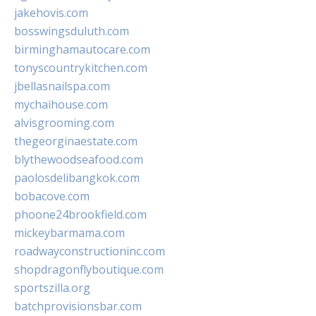
jakehovis.com
bosswingsduluth.com
birminghamautocare.com
tonyscountrykitchen.com
jbellasnailspa.com
mychaihouse.com
alvisgrooming.com
thegeorginaestate.com
blythewoodseafood.com
paolosdelibangkok.com
bobacove.com
phoone24brookfield.com
mickeybarmama.com
roadwayconstructioninc.com
shopdragonflyboutique.com
sportszilla.org
batchprovisionsbar.com