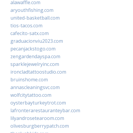
alawaffle.com
aryouthfishing.com
united-basketball.com
tios-tacos.com
cafecito-satx.com
graduacionviu2023.com
pecanjackstogo.com
zengardendayspa.com
sparklejewelryinc.com
ironcladtattoostudio.com
bruinshome.com
annascleaningsvc.com
wolfcitytattoo.com
oysterbayturkeytrot.com
lafronterarestauranteybar.com
lilyandrosetearoom.com
olivesburgberrypatch.com