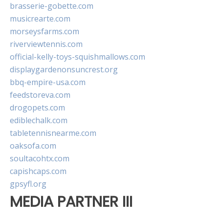
brasserie-gobette.com
musicrearte.com
morseysfarms.com
riverviewtennis.com
official-kelly-toys-squishmallows.com
displaygardenonsuncrest.org
bbq-empire-usa.com
feedstoreva.com
drogopets.com
ediblechalk.com
tabletennisnearme.com
oaksofa.com
soultacohtx.com
capishcaps.com
gpsyfl.org
MEDIA PARTNER III