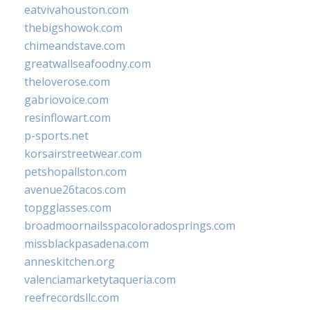
eatvivahouston.com
thebigshowok.com
chimeandstave.com
greatwallseafoodny.com
theloverose.com
gabriovoice.com
resinflowart.com
p-sports.net
korsairstreetwear.com
petshopallston.com
avenue26tacos.com
topgglasses.com
broadmoornailsspacoloradosprings.com
missblackpasadena.com
anneskitchen.org
valenciamarketytaqueria.com
reefrecordsllc.com