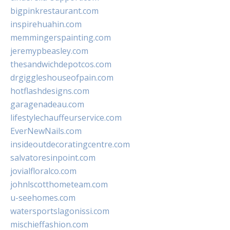
bigpinkrestaurant.com
inspirehuahin.com
memmingerspainting.com
jeremypbeasley.com
thesandwichdepotcos.com
drgiggleshouseofpain.com
hotflashdesigns.com
garagenadeau.com
lifestylechauffeurservice.com
EverNewNails.com
insideoutdecoratingcentre.com
salvatoresinpoint.com
jovialfloralco.com
johnlscotthometeam.com
u-seehomes.com
watersportslagonissi.com
mischieffashion.com