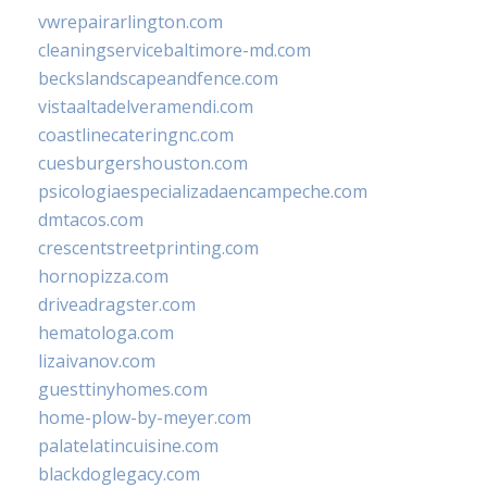
vwrepairarlington.com
cleaningservicebaltimore-md.com
beckslandscapeandfence.com
vistaaltadelveramendi.com
coastlinecateringnc.com
cuesburgershouston.com
psicologiaespecializadaencampeche.com
dmtacos.com
crescentstreetprinting.com
hornopizza.com
driveadragster.com
hematologa.com
lizaivanov.com
guesttinyhomes.com
home-plow-by-meyer.com
palatelatincuisine.com
blackdoglegacy.com