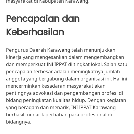
masyarakat di Kabupaten Karawang.
Pencapaian dan
Keberhasilan
Pengurus Daerah Karawang telah menunjukkan
kinerja yang mengesankan dalam mengembangkan
dan memperkuat INI IPPAT di tingkat lokal. Salah satu
pencapaian terbesar adalah meningkatnya jumlah
anggota yang bergabung dalam organisasi ini. Hal ini
mencerminkan kesadaran masyarakat akan
pentingnya advokasi dan pengembangan profesi di
bidang peningkatan kualitas hidup. Dengan kegiatan
yang beragam dan menarik, INI IPPAT Karawang
berhasil menarik perhatian para profesional di
bidangnya.