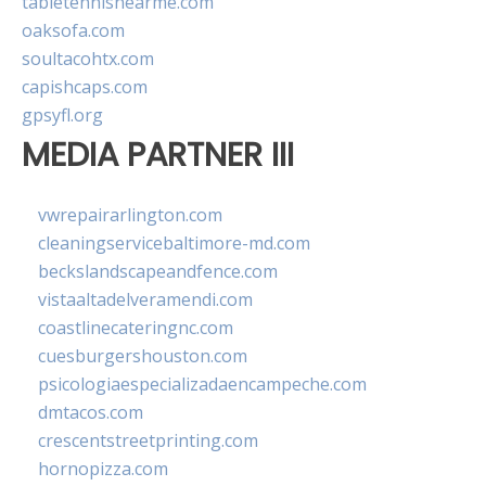
tabletennisnearme.com
oaksofa.com
soultacohtx.com
capishcaps.com
gpsyfl.org
MEDIA PARTNER III
vwrepairarlington.com
cleaningservicebaltimore-md.com
beckslandscapeandfence.com
vistaaltadelveramendi.com
coastlinecateringnc.com
cuesburgershouston.com
psicologiaespecializadaencampeche.com
dmtacos.com
crescentstreetprinting.com
hornopizza.com