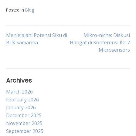
Posted in
Blog
Post
Menjelajahi Potensi Siku di
Mikro-niche: Diskusi
BLK Samarina
Hangat di Konferensi Ke-7
Microsensors
navigation
Archives
March 2026
February 2026
January 2026
December 2025
November 2025
September 2025