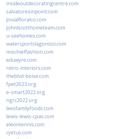
insideoutdecoratingcentre.com
salvatoresinpoint.com
jovialfloralco.com
johnlscotthometeam.com
u-seehomes.com
watersportslagonissi.com
mischieffashion.com
eduwyre.com
retro-interiors.com
theblvd-boise.com
fpet2023.org
e-smart2022.org
ngrc2022.org
leesfamilyfoods.com
lewis-lewis-cpas.com
eleontennis.com
cyetus.com