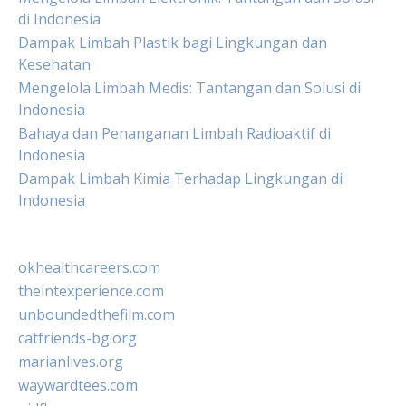
di Indonesia
Dampak Limbah Plastik bagi Lingkungan dan
Kesehatan
Mengelola Limbah Medis: Tantangan dan Solusi di
Indonesia
Bahaya dan Penanganan Limbah Radioaktif di
Indonesia
Dampak Limbah Kimia Terhadap Lingkungan di
Indonesia
okhealthcareers.com
theintexperience.com
unboundedthefilm.com
catfriends-bg.org
marianlives.org
waywardtees.com