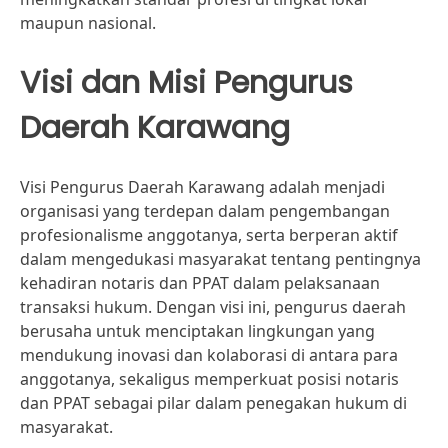
maupun nasional.
Visi dan Misi Pengurus
Daerah Karawang
Visi Pengurus Daerah Karawang adalah menjadi
organisasi yang terdepan dalam pengembangan
profesionalisme anggotanya, serta berperan aktif
dalam mengedukasi masyarakat tentang pentingnya
kehadiran notaris dan PPAT dalam pelaksanaan
transaksi hukum. Dengan visi ini, pengurus daerah
berusaha untuk menciptakan lingkungan yang
mendukung inovasi dan kolaborasi di antara para
anggotanya, sekaligus memperkuat posisi notaris
dan PPAT sebagai pilar dalam penegakan hukum di
masyarakat.