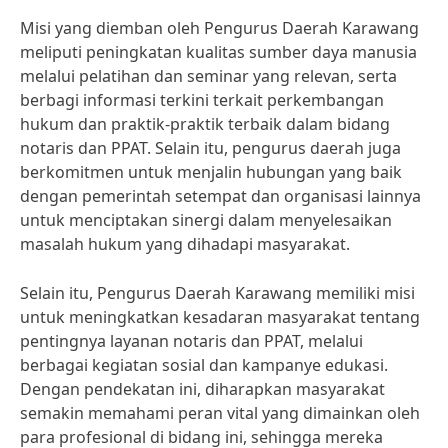
Misi yang diemban oleh Pengurus Daerah Karawang
meliputi peningkatan kualitas sumber daya manusia
melalui pelatihan dan seminar yang relevan, serta
berbagi informasi terkini terkait perkembangan
hukum dan praktik-praktik terbaik dalam bidang
notaris dan PPAT. Selain itu, pengurus daerah juga
berkomitmen untuk menjalin hubungan yang baik
dengan pemerintah setempat dan organisasi lainnya
untuk menciptakan sinergi dalam menyelesaikan
masalah hukum yang dihadapi masyarakat.
Selain itu, Pengurus Daerah Karawang memiliki misi
untuk meningkatkan kesadaran masyarakat tentang
pentingnya layanan notaris dan PPAT, melalui
berbagai kegiatan sosial dan kampanye edukasi.
Dengan pendekatan ini, diharapkan masyarakat
semakin memahami peran vital yang dimainkan oleh
para profesional di bidang ini, sehingga mereka