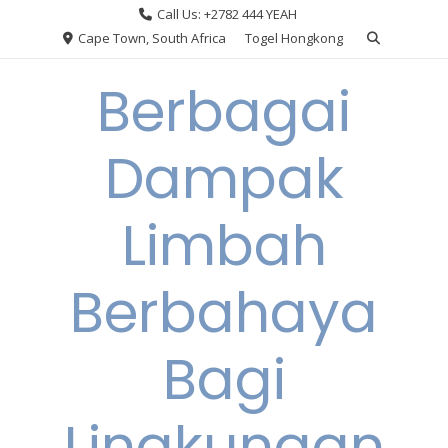
Skip
Call Us: +2782 444 YEAH
to
Cape Town, South Africa
Togel Hongkong
content
Berbagai
Dampak
Limbah
Berbahaya
Bagi
Lingkungan