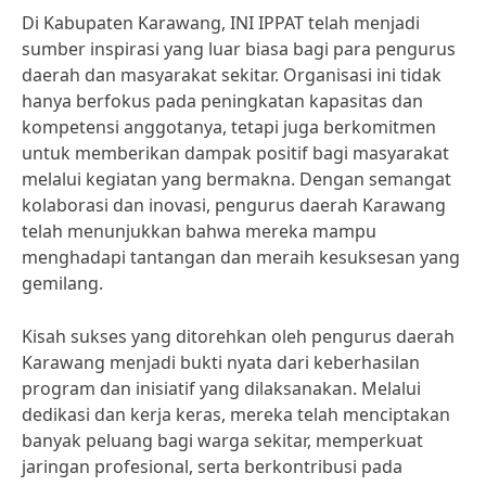
Di Kabupaten Karawang, INI IPPAT telah menjadi
sumber inspirasi yang luar biasa bagi para pengurus
daerah dan masyarakat sekitar. Organisasi ini tidak
hanya berfokus pada peningkatan kapasitas dan
kompetensi anggotanya, tetapi juga berkomitmen
untuk memberikan dampak positif bagi masyarakat
melalui kegiatan yang bermakna. Dengan semangat
kolaborasi dan inovasi, pengurus daerah Karawang
telah menunjukkan bahwa mereka mampu
menghadapi tantangan dan meraih kesuksesan yang
gemilang.
Kisah sukses yang ditorehkan oleh pengurus daerah
Karawang menjadi bukti nyata dari keberhasilan
program dan inisiatif yang dilaksanakan. Melalui
dedikasi dan kerja keras, mereka telah menciptakan
banyak peluang bagi warga sekitar, memperkuat
jaringan profesional, serta berkontribusi pada