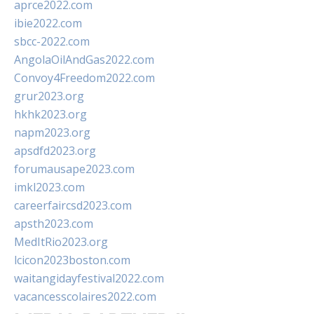
aprce2022.com
ibie2022.com
sbcc-2022.com
AngolaOilAndGas2022.com
Convoy4Freedom2022.com
grur2023.org
hkhk2023.org
napm2023.org
apsdfd2023.org
forumausape2023.com
imkl2023.com
careerfaircsd2023.com
apsth2023.com
MedItRio2023.org
lcicon2023boston.com
waitangidayfestival2022.com
vacancesscolaires2022.com