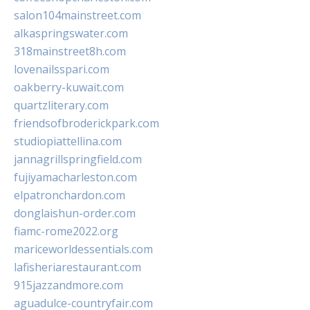
salon104mainstreet.com
alkaspringswater.com
318mainstreet8h.com
lovenailsspari.com
oakberry-kuwait.com
quartzliterary.com
friendsofbroderickpark.com
studiopiattellina.com
jannagrillspringfield.com
fujiyamacharleston.com
elpatronchardon.com
donglaishun-order.com
fiamc-rome2022.org
mariceworldessentials.com
lafisheriarestaurant.com
915jazzandmore.com
aguadulce-countryfair.com