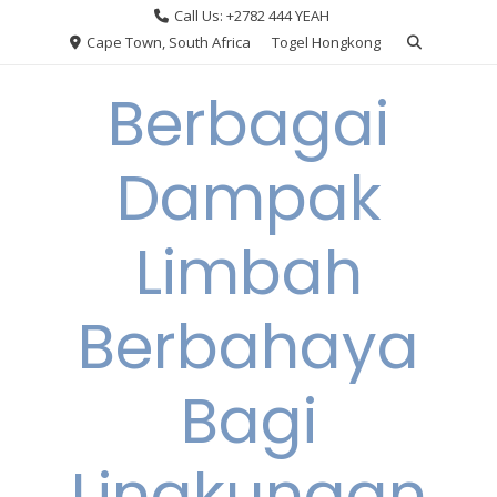
Skip
Call Us: +2782 444 YEAH
to
Cape Town, South Africa
Togel Hongkong
content
Berbagai
Dampak
Limbah
Berbahaya
Bagi
Lingkungan