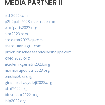
MEDIA PARTNER II
isth2022.com
p2b2pabi2023-makassar.com
wocfparis2023.org
sinc2023.com
scdlqatar2022-qa.com
thecolumbiagrill.com
provisionscheeseandwineshoppe.com
khedi2023.org
akademikgeriatri2023.org
marmarapediatri2023.org
emchie2023.org
girisimselradyoloji2022.org
utcd2022.org
biosensor2022.org
ialp2022.org