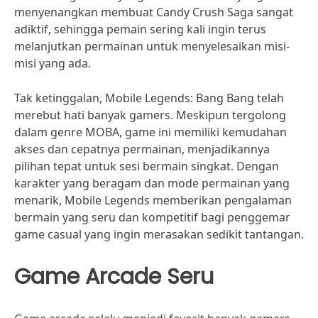
menyenangkan membuat Candy Crush Saga sangat
adiktif, sehingga pemain sering kali ingin terus
melanjutkan permainan untuk menyelesaikan misi-
misi yang ada.
Tak ketinggalan, Mobile Legends: Bang Bang telah
merebut hati banyak gamers. Meskipun tergolong
dalam genre MOBA, game ini memiliki kemudahan
akses dan cepatnya permainan, menjadikannya
pilihan tepat untuk sesi bermain singkat. Dengan
karakter yang beragam dan mode permainan yang
menarik, Mobile Legends memberikan pengalaman
bermain yang seru dan kompetitif bagi penggemar
game casual yang ingin merasakan sedikit tantangan.
Game Arcade Seru