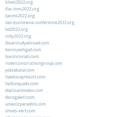
klivet2022.org
ifac-hms2022.org
taoms2022.org
iias-euromena-conference2022.org
ivd2022.org
csity2022.org
ibsarstudyabroad.com
bennusehgall.com
tsecincinnati.com
roderconstructiongroup.com
plazabatai.com
hawkscayresort.com
hellonquads.com
diarioanimales.com
decogaleri.com
unavozparadios.com
shoes-vert.com