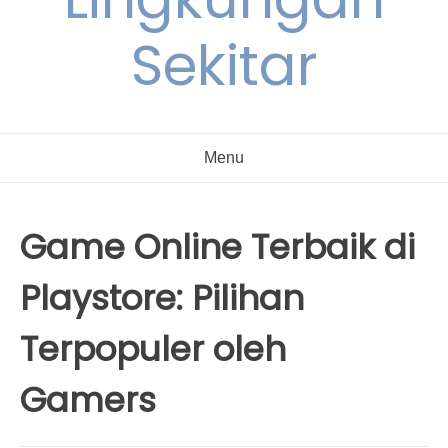
Sekitar
Menu
Game Online Terbaik di
Playstore: Pilihan
Terpopuler oleh
Gamers