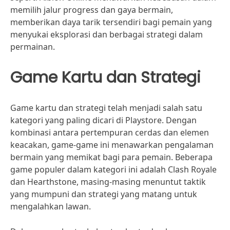
memilih jalur progress dan gaya bermain,
memberikan daya tarik tersendiri bagi pemain yang
menyukai eksplorasi dan berbagai strategi dalam
permainan.
Game Kartu dan Strategi
Game kartu dan strategi telah menjadi salah satu
kategori yang paling dicari di Playstore. Dengan
kombinasi antara pertempuran cerdas dan elemen
keacakan, game-game ini menawarkan pengalaman
bermain yang memikat bagi para pemain. Beberapa
game populer dalam kategori ini adalah Clash Royale
dan Hearthstone, masing-masing menuntut taktik
yang mumpuni dan strategi yang matang untuk
mengalahkan lawan.