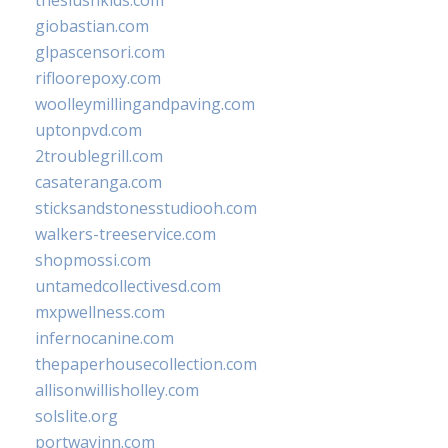
giobastian.com
glpascensori.com
rifloorepoxy.com
woolleymillingandpaving.com
uptonpvd.com
2troublegrill.com
casateranga.com
sticksandstonesstudiooh.com
walkers-treeservice.com
shopmossi.com
untamedcollectivesd.com
mxpwellness.com
infernocanine.com
thepaperhousecollection.com
allisonwillisholley.com
solslite.org
portwayinn.com