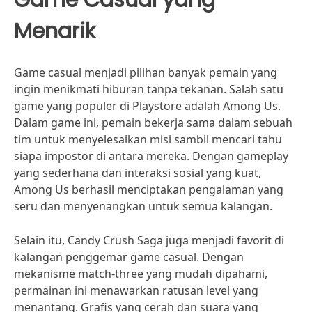
Menarik
Game casual menjadi pilihan banyak pemain yang
ingin menikmati hiburan tanpa tekanan. Salah satu
game yang populer di Playstore adalah Among Us.
Dalam game ini, pemain bekerja sama dalam sebuah
tim untuk menyelesaikan misi sambil mencari tahu
siapa impostor di antara mereka. Dengan gameplay
yang sederhana dan interaksi sosial yang kuat,
Among Us berhasil menciptakan pengalaman yang
seru dan menyenangkan untuk semua kalangan.
Selain itu, Candy Crush Saga juga menjadi favorit di
kalangan penggemar game casual. Dengan
mekanisme match-three yang mudah dipahami,
permainan ini menawarkan ratusan level yang
menantang. Grafis yang cerah dan suara yang